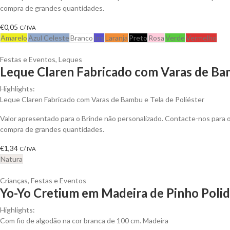
compra de grandes quantidades.
€
0,05
C/ IVA
Amarelo
Azul Celeste
Branco
Iris
Laranja
Preto
Rosa
Verde
Vermelho
Festas e Eventos
,
Leques
Leque Claren Fabricado com Varas de Ba
Highlights:
Leque Claren Fabricado com Varas de Bambu e Tela de Poliéster
Valor apresentado para o Brinde não personalizado. Contacte-nos para
compra de grandes quantidades.
€
1,34
C/ IVA
Natura
Crianças
,
Festas e Eventos
Yo-Yo Cretium em Madeira de Pinho Polid
Highlights:
Com fio de algodão na cor branca de 100 cm.
Madeira