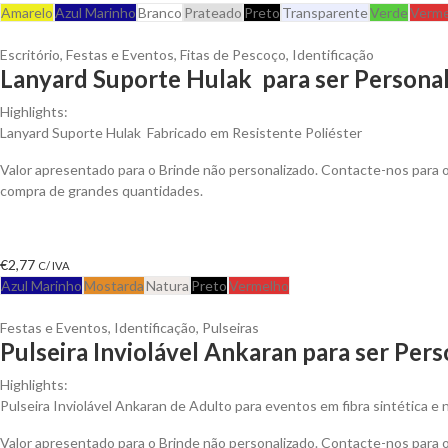
Amarelo
Azul Marinho
Branco
Prateado
Preto
Transparente
Verde
Verme
Escritório
,
Festas e Eventos
,
Fitas de Pescoço
,
Identificação
Lanyard Suporte Hulak para ser Persona
Highlights:
Lanyard Suporte Hulak Fabricado em Resistente Poliéster
Valor apresentado para o Brinde não personalizado. Contacte-nos para
compra de grandes quantidades.
€
2,77
C/ IVA
Azul Marinho
Mostarda
Natura
Preto
Vermelho
Festas e Eventos
,
Identificação
,
Pulseiras
Pulseira Inviolável Ankaran para ser Pers
Highlights:
Pulseira Inviolável Ankaran de Adulto para eventos em fibra sintética e 
Valor apresentado para o Brinde não personalizado. Contacte-nos para