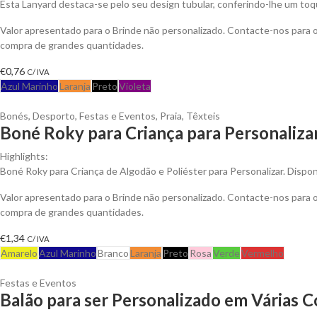
Esta Lanyard destaca-se pelo seu design tubular, conferindo-lhe um t
Valor apresentado para o Brinde não personalizado. Contacte-nos para
compra de grandes quantidades.
€
0,76
C/ IVA
Azul Marinho
Laranja
Preto
Violeta
Bonés
,
Desporto
,
Festas e Eventos
,
Praia
,
Têxteis
Boné Roky para Criança para Personaliza
Highlights:
Boné Roky para Criança de Algodão e Poliéster para Personalizar. Dispon
Valor apresentado para o Brinde não personalizado. Contacte-nos para
compra de grandes quantidades.
€
1,34
C/ IVA
Amarelo
Azul Marinho
Branco
Laranja
Preto
Rosa
Verde
Vermelho
Festas e Eventos
Balão para ser Personalizado em Várias C