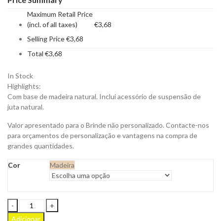
Maximum Retail Price
(incl. of all taxes)
€
3,68
Selling Price
€
3,68
Total
€
3,68
In Stock
Highlights:
Com base de madeira natural. Inclui acessório de suspensão de
juta natural.
Valor apresentado para o Brinde não personalizado. Contacte-nos
para orçamentos de personalização e vantagens na compra de
grandes quantidades.
Cor
Madeira
Enfeite
de
Adicionar