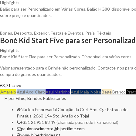
Highlights:
Balão para ser Personalizado em Várias Cores. Balão HG80i disponível 
sobre preço e quantidades.
Bonés
,
Desporto
,
Exterior
,
Festas e Eventos
,
Praia
,
Têxteis
Boné Kid Start Five para ser Personaliza
Highlights:
Boné Kid Start Five para ser Personalizado. Disponível em várias cores.
Valor apresentado para o Brinde não personalizado. Contacte-nos para
compra de grandes quantidades.
€
3,71
C/ IVA
Amarelo
Azul Aço-Claro
Azul Marinho
Azul Meia-Noite
Bege
Branco
Pret
Hiper Filme, Brindes Publicitários
Núcleo Empresarial Coração da Crel, Arm. Q. - Estrada de
Pintéus, 2660-194 Sto. Antão do Tojal
+351 21 931 88 49 (chamada para rede fixa nacional)
paulonascimento@hiperfilme.com
www.hiperbrindes.pt