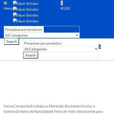
0
Menu
€
0,00
Search
0
Menu
€
0,00
Search
Home
Categorias
Ecológicos-Materiais Reciclados
Festas e
Eventos
Enfeite de Natal Babek Feito de Vidro Resistente para