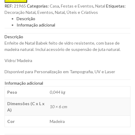
Natal
REF:
21965
Categorias:
Casa
,
Festas e Eventos
,
Natal
Etiquetas:
Babek
Decoração Natal
,
Eventos
,
Natal
,
Úteis e Criativos
Feito
Descrição
de
Informação adicional
Vidro
Resistente
Descrição
para
Enfeite de Natal Babek feito de vidro resistente, com base de
Personalizar
madeira natural. Inclui acessório de suspensão de juta natural.
quantity
Vidro/ Madeira
Disponível para Personalização em Tampografia, UV e Laser
Informação adicional
Peso
0,044 kg
Dimensões (C x L x
10 × 6 cm
A)
Cor
Madeira