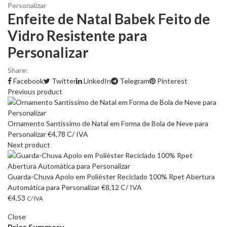
Personalizar
Enfeite de Natal Babek Feito de
Vidro Resistente para
Personalizar
Share:
Facebook
Twitter
LinkedIn
Telegram
Pinterest
Previous product
Ornamento Santíssimo de Natal em Forma de Bola de Neve para
Personalizar
€
4,78
C/ IVA
Next product
Guarda-Chuva Apolo em Poliéster Reciclado 100% Rpet Abertura
Automática para Personalizar
€
8,12
C/ IVA
€
4,53
C/ IVA
Close
Price Summary