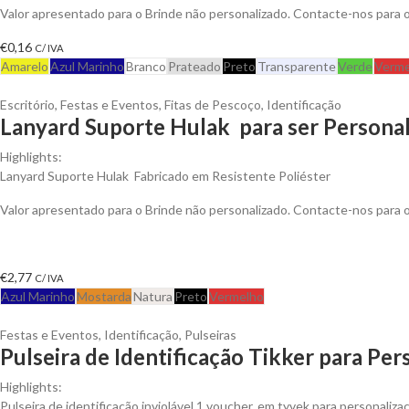
Valor apresentado para o Brinde não personalizado. Contacte-nos para
€
0,16
C/ IVA
Amarelo
Azul Marinho
Branco
Prateado
Preto
Transparente
Verde
Verme
Escritório
,
Festas e Eventos
,
Fitas de Pescoço
,
Identificação
Lanyard Suporte Hulak para ser Persona
Highlights:
Lanyard Suporte Hulak Fabricado em Resistente Poliéster
Valor apresentado para o Brinde não personalizado. Contacte-nos para
€
2,77
C/ IVA
Azul Marinho
Mostarda
Natura
Preto
Vermelho
Festas e Eventos
,
Identificação
,
Pulseiras
Pulseira de Identificação Tikker para Per
Highlights:
Pulseira de identificação inviolável 1 voucher, em tyvek para personaliza