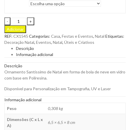
Ornamento
Santíssimo
Adicionar
de
REF:
CX1545
Categorias:
Casa
,
Festas e Eventos
,
Natal
Etiquetas:
Natal
Decoração Natal
,
Eventos
,
Natal
,
Úteis e Criativos
em
Descrição
Forma
Informação adicional
de
Bola
Descrição
de
Ornamento Santíssimo de Natal em forma de bola de neve em vidro
Neve
com base em Poliresina.
para
Personalizar
Disponível para Personalização em Tampografia, UV e Laser
quantity
Informação adicional
Peso
0,308 kg
Dimensões (C x L x
6,5 × 6,5 × 8 cm
A)