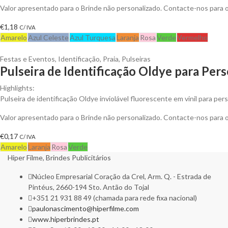
Valor apresentado para o Brinde não personalizado. Contacte-nos para
€
1,18
C/ IVA
Amarelo
Azul Celeste
Azul Turquesa
Laranja
Rosa
Verde
Vermelho
Festas e Eventos
,
Identificação
,
Praia
,
Pulseiras
Pulseira de Identificação Oldye para Pers
Highlights:
Pulseira de identificação Oldye inviolável fluorescente em vinil para pers
Valor apresentado para o Brinde não personalizado. Contacte-nos para
€
0,17
C/ IVA
Amarelo
Laranja
Rosa
Verde
Hiper Filme, Brindes Publicitários
Núcleo Empresarial Coração da Crel, Arm. Q. - Estrada de
Pintéus, 2660-194 Sto. Antão do Tojal
+351 21 931 88 49 (chamada para rede fixa nacional)
paulonascimento@hiperfilme.com
www.hiperbrindes.pt