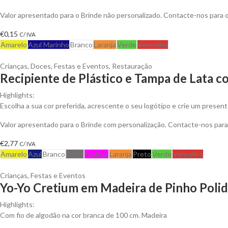
Valor apresentado para o Brinde não personalizado. Contacte-nos para
€
0,15
C/ IVA
Amarelo
Azul Marinho
Branco
Laranja
Verde
Vermelho
Crianças
,
Doces
,
Festas e Eventos
,
Restauração
Recipiente de Plástico e Tampa de Lata
Highlights:
Escolha a sua cor preferida, acrescente o seu logótipo e crie um presen
Valor apresentado para o Brinde com personalização. Contacte-nos pa
€
2,77
C/ IVA
Amarelo
Azul
Branco
Cinza
Fuchsia
Laranja
Preto
Verde
Vermelho
Crianças
,
Festas e Eventos
Yo-Yo Cretium em Madeira de Pinho Polid
Highlights:
Com fio de algodão na cor branca de 100 cm.
Madeira