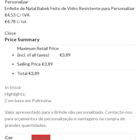
Enfeite de Natal Babek Feito de Vidro Resistente para Personalizar
€
4,53
C/ IVA
€
4,78
C/ IVA
Close
Price Summary
Maximum Retail Price
(incl. of all taxes)
€
3,89
Selling Price
€
3,89
Total
€
3,89
In Stock
Highlights:
Com base em Poliresina.
Valor apresentado para o Brinde não personalizado. Contacte-nos
para orçamentos de personalização e vantagens na compra de
grandes quantidades.
Cor
Vermelho