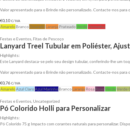
Valor apresentado para o Brinde não personalizado. Contacte-nos para
€
0,10
C/ IVA
Amarelo
Branco
Dourado
Laranja
Prateado
Verde
Vermelho
Festas e Eventos
,
Fitas de Pescoço
Lanyard Treel Tubular em Poliéster, Ajus
Highlights:
Este Lanyard destaca-se pelo seu design tubular, conferindo-lhe um t
Valor apresentado para o Brinde não personalizado. Contacte-nos para
€
0,76
C/ IVA
Amarelo
Azul Claro
Azul Marinho
Branco
Laranja
Rosa
Roxo
Verde
Verde 
Festas e Eventos
,
Uncategorized
Pó Colorido Holli para Personalizar
Highlights:
Pó Colorido 75 g Impacto com corantes naturais para personalizar. Dispo