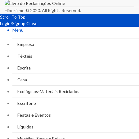
Hiperfilme © 2020. All Rights Reserved.
Scroll To Top
Login/Signup
Close
Menu
Empresa
Têxteis
Escrita
Casa
Ecológicos-Materiais Reciclados
Escritório
Festas e Eventos
Líquidos
Mochilas, Sacos e Bolsas