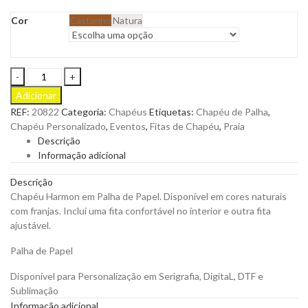
Cor
Castanho
Natura
Chapéu
Harmon
Adicionar
em
REF:
20822
Categoria:
Chapéus
Etiquetas:
Chapéu de Palha
,
Palha
Chapéu Personalizado
,
Eventos
,
Fitas de Chapéu
,
Praia
de
Descrição
Papel
Informação adicional
para
Personalizar
Descrição
quantity
Chapéu Harmon em Palha de Papel. Disponível em cores naturais
com franjas. Inclui uma fita confortável no interior e outra fita
ajustável.
Palha de Papel
Disponível para Personalização em Serigrafia, DigitaL, DTF e
Sublimação
Informação adicional