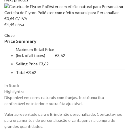
Carteira de Elyron Poliéster com efeito natural para Personalizar
€
0,64
C/ IVA
€
4,45
C/ IVA
Close
Price Summary
Maximum Retail Price
(incl. of all taxes)
€
3,62
Selling Price
€
3,62
Total
€
3,62
In Stock
Highlights:
Disponível em cores naturais com franjas. Inclui uma fita
confortável no interior e outra fita ajustável.
Valor apresentado para o Brinde não personalizado. Contacte-nos
para orçamentos de personalização e vantagens na compra de
grandes quantidades.