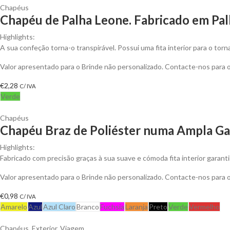
Chapéus
Chapéu de Palha Leone. Fabricado em Pal
Highlights:
A sua confeção torna-o transpirável. Possui uma fita interior para o torn
Valor apresentado para o Brinde não personalizado. Contacte-nos para
€
2,28
C/ IVA
Verde
Chapéus
Chapéu Braz de Poliéster numa Ampla Ga
Highlights:
Fabricado com precisão graças à sua suave e cómoda fita interior garant
Valor apresentado para o Brinde não personalizado. Contacte-nos para
€
0,98
C/ IVA
Amarelo
Azul
Azul Claro
Branco
Fuchsia
Laranja
Preto
Verde
Vermelho
Chapéus
,
Exterior
,
Viagem