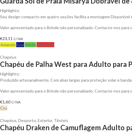
Guarda Sol de Praia Misarya Dobrável de
Highlights:
Seu design compacto em quatro seções facilita a montagem Disponível e
Valor apresentado para o Brinde não personalizado. Contacte-nos para
€
23,11
C/ IVA
Amarelo
Azul
Verde
Vermelho
Chapéus
Chapéu de Palha West para Adulto para P
Highlights:
Produzido artesanalmente. Com abas largas para proteção solar e banda 
Valor apresentado para o Brinde não personalizado. Contacte-nos para
€
1,60
C/ IVA
Cru
Chapéus
,
Desporto
,
Exterior
,
Têxteis
Chapéu Draken de Camuflagem Adulto pa