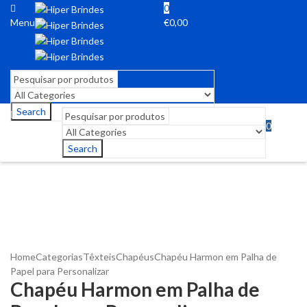
0
Menu
€
0,00
Search
0
Menu
€
0,00
Search
Home
Categorias
Têxteis
Chapéus
Chapéu Harmon em Palha de
Papel para Personalizar
Chapéu Harmon em Palha de