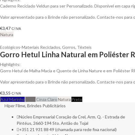
Caderno Reciclado Veldun para ser Personalizado. Disponível em capa rí
Valor apresentado para o Brinde não personalizado. Contacte-nos para
€
3,47
C/ IVA
Natura
Ecológicos-Materiais Reciclados
,
Gorros
,
Têxteis
Gorro Hetul Linha Natural em Poliéster 
Highlights:
Gorro Hetul de Malha Macia e Quente de Linha Nature e em Poliéster 
Valor apresentado para o Brinde não personalizado. Contacte-nos para
€
3,55
C/ IVA
Azul Marinho
Cinza
Cinza Claro
Natura
Preto
Hiper Filme, Brindes Publicitários
Núcleo Empresarial Coração da Crel, Arm. Q. - Estrada de
Pintéus, 2660-194 Sto. Antão do Tojal
+351 21 931 88 49 (chamada para rede fixa nacional)