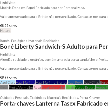
Highlights:
Mochila Dons em Papel Reciclado para ser Personalizada.
Valor apresentado para o Brinde não personalizado. Contacte-nos para
€
8,29
C/ IVA
Natura
Bonés
,
Ecológicos-Materiais Reciclados
Boné Liberty Sandwich-S Adulto para Per
Highlights:
Algodão reciclado e orgânico, contém uma pala curva sanduíche e fivela..
Valor apresentado para o Brinde não personalizado. Contacte-nos para
€
8,99
C/ IVA
Azul Claro
Azul Marinho
Azul Marinho-Branco
Azul Royal
Azul-Cinza
Bord
Cinza
Preto/Vermelho
Rosa
Royal-Vermelho
Verde
Verde Escuro
Verde F
Cuidados Pessoais
,
Ecológicos-Materiais Reciclados
,
Porta-Chaves
Porta-chaves Lanterna Tasex Fabricado em