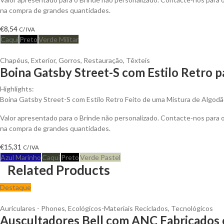
na compra de grandes quantidades.
€
8,54
C/ IVA
Caqui
Preto
Verde Militar
Chapéus
,
Exterior
,
Gorros
,
Restauração
,
Têxteis
Boina Gatsby Street-S com Estilo Retro p
Highlights:
Boina Gatsby Street-S com Estilo Retro Feito de uma Mistura de Algodã
Valor apresentado para o Brinde não personalizado. Contacte-nos para
na compra de grandes quantidades.
€
15,31
C/ IVA
Azul Marinho
Caqui
Preto
Verde Pastel
Related Products
Destaque
Auriculares - Phones
,
Ecológicos-Materiais Reciclados
,
Tecnológicos
Auscultadores Bell com ANC Fabricados c