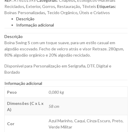
REF:
AT610159S
Categorias:
Chapéus
,
Ecológicos-Materiais
Adulto
Reciclados
,
Exterior
,
Gorros
,
Restauração
,
Têxteis
Etiquetas:
100%
Boinas Personalizadas
,
Tecido Orgânico
,
Úteis e Criativos
Algodão
Descrição
Orgânico
Informação adicional
para
Personalizar
Descrição
quantity
Boina Swing S com um toque suave, para um estilo casual em
algodão escovado. Fecho de velcro atrás e visor Retraze. 280gsm,
80% algodão orgânico e 20% algodão reciclado.
Disponível para Personalização em Serigrafia, DTF, Digital e
Bordado
Informação adicional
Peso
0,080 kg
Dimensões (C x L x
58 cm
A)
Azul Marinho, Caqui, Cinza Escuro, Preto,
Cor
Verde Militar