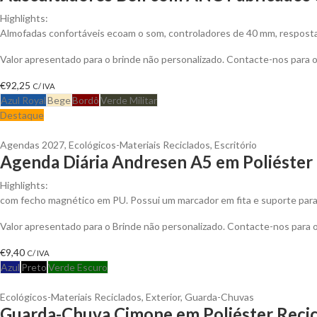
Highlights:
Almofadas confortáveis ecoam o som, controladores de 40 mm, resposta 
Valor apresentado para o brinde não personalizado. Contacte-nos para
€
92,25
C/ IVA
Azul Royal
Bege
Bordô
Verde Militar
Destaque
Agendas 2027
,
Ecológicos-Materiais Reciclados
,
Escritório
Agenda Diária Andresen A5 em Poliéster 
Highlights:
com fecho magnético em PU. Possui um marcador em fita e suporte para e
Valor apresentado para o Brinde não personalizado. Contacte-nos para
€
9,40
C/ IVA
Azul
Preto
Verde Escuro
Ecológicos-Materiais Reciclados
,
Exterior
,
Guarda-Chuvas
Guarda-Chuva Cimone em Poliéster Recic