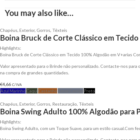
You may also like…
Chapéus
,
Exterior
,
Gorros
,
Têxteis
Boina Bruck de Corte Clássico em Tecido
Highlights:
Boina Bruck de Corte Clássico em Tecido 100% Algodão em V+arias Cor
Valor apresentado para o Brinde não personalizado. Contacte-nos para
na compra de grandes quantidades.
€
4,66
C/ IVA
Azul Marinho
Caqui
Castanho
Cinza Carvão
Preto
Chapéus
,
Exterior
,
Gorros
,
Restauração
,
Têxteis
Boina Swing Adulto 100% Algodão para P
Highlights:
Boina Swing Adulto, com um Toque Suave, para um estilo casual.Com fec
Valor apresentado para o Brinde não personalizado. Contacte-nos para