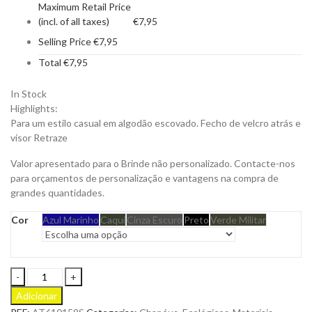
Maximum Retail Price
(incl. of all taxes)
€
7,95
Selling Price
€
7,95
Total
€
7,95
In Stock
Highlights:
Para um estilo casual em algodão escovado. Fecho de velcro atrás e
visor Retraze
Valor apresentado para o Brinde não personalizado. Contacte-nos
para orçamentos de personalização e vantagens na compra de
grandes quantidades.
Cor
Azul Marinho
Caqui
Cinza Escuro
Preto
Verde Militar
Boina
Swing
Adicionar
S