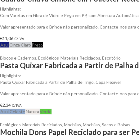
Highlights:
Com Varetas em Fibra de Vidro e Pega em PP, com Abertura Automática
Valor apresentado para o Brinde não personalizado. Contacte-nos para
€
11,06
C/ IVA
Azul
Cinza Claro
Preto
Blocos e Cadernos
,
Ecológicos-Materiais Reciclados
,
Escritório
Pasta Quixar Fabricada a Partir de Palha 
Highlights:
Pasta Quixar Fabricada a Partir de Palha de Trigo. Capa Fléxivel
Valor apresentado para o Brinde não personalizado. Contacte-nos para
€
2,34
C/ IVA
Azul Celeste
Natura
Verde
Ecológicos-Materiais Reciclados
,
Mochilas
,
Mochilas, Sacos e Bolsas
Mochila Dons Papel Reciclado para ser P