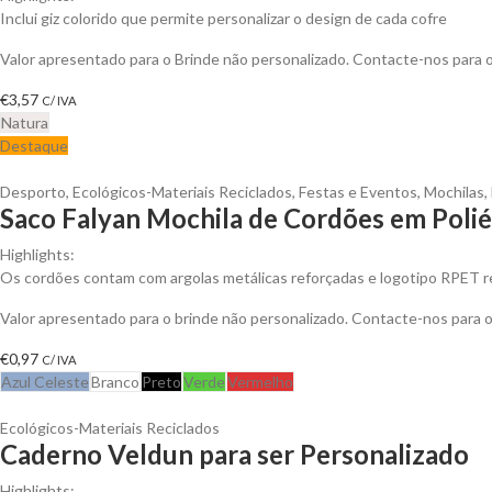
Inclui giz colorido que permite personalizar o design de cada cofre
Valor apresentado para o Brinde não personalizado. Contacte-nos para
€
3,57
C/ IVA
Natura
Destaque
Desporto
,
Ecológicos-Materiais Reciclados
,
Festas e Eventos
,
Mochilas
,
Saco Falyan Mochila de Cordões em Polié
Highlights:
Os cordões contam com argolas metálicas reforçadas e logotipo RPET rec
Valor apresentado para o brinde não personalizado. Contacte-nos para
€
0,97
C/ IVA
Azul Celeste
Branco
Preto
Verde
Vermelho
Ecológicos-Materiais Reciclados
Caderno Veldun para ser Personalizado
Highlights: