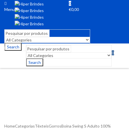
0
Menu
€
0,00
Search
0
Menu
€
0,00
Search
Home
Categorias
Têxteis
Gorros
Boina Swing S Adulto 100%