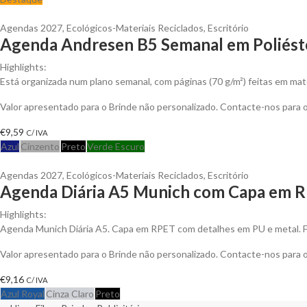
Agendas 2027
,
Ecológicos-Materiais Reciclados
,
Escritório
Agenda Andresen B5 Semanal em Poliéste
Highlights:
Está organizada num plano semanal, com páginas (70 g/m²) feitas em mat
Valor apresentado para o Brinde não personalizado. Contacte-nos para
€
9,59
C/ IVA
Azul
Cinzento
Preto
Verde Escuro
Agendas 2027
,
Ecológicos-Materiais Reciclados
,
Escritório
Agenda Diária A5 Munich com Capa em R
Highlights:
Agenda Munich Diária A5. Capa em RPET com detalhes em PU e metal. 
Valor apresentado para o Brinde não personalizado. Contacte-nos para
€
9,16
C/ IVA
Azul Royal
Cinza Claro
Preto