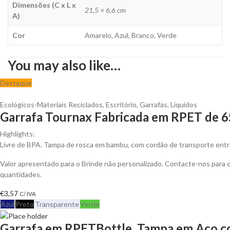
Dimensões (C x L x
21,5 × 6,6 cm
A)
Cor
Amarelo, Azul, Branco, Verde
You may also like…
Destaque
Ecológicos-Materiais Reciclados
,
Escritório
,
Garrafas
,
Líquidos
Garrafa Tournax Fabricada em RPET de 65
Highlights:
Livre de BPA. Tampa de rosca em bambu, com cordão de transporte ent
Valor apresentado para o Brinde não personalizado. Contacte-nos para
quantidades.
€
3,57
C/ IVA
Azul
Preto
Transparente
Verde
Garrafa em RPETBottle, Tampa em Aço co