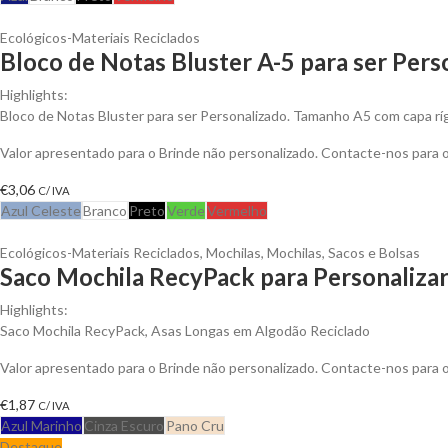
Ecológicos-Materiais Reciclados
Bloco de Notas Bluster A-5 para ser Pers
Highlights:
Bloco de Notas Bluster para ser Personalizado. Tamanho A5 com capa ríg
Valor apresentado para o Brinde não personalizado. Contacte-nos para
€
3,06
C/ IVA
Azul Celeste
Branco
Preto
Verde
Vermelho
Ecológicos-Materiais Reciclados
,
Mochilas
,
Mochilas, Sacos e Bolsas
Saco Mochila RecyPack para Personaliza
Highlights:
Saco Mochila RecyPack, Asas Longas em Algodão Reciclado
Valor apresentado para o Brinde não personalizado. Contacte-nos para
€
1,87
C/ IVA
Azul Marinho
Cinza Escuro
Pano Cru
Destaque