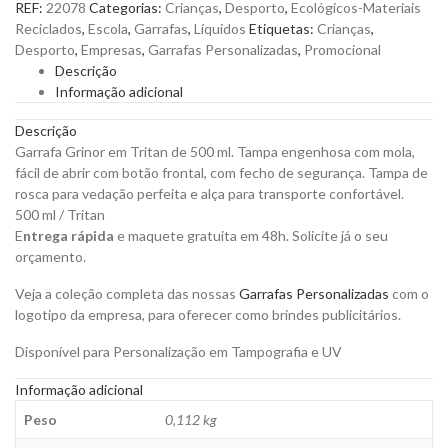
REF:
22078
Categorias:
Crianças
,
Desporto
,
Ecológicos-Materiais
Tritan
Reciclados
,
Escola
,
Garrafas
,
Líquidos
Etiquetas:
Crianças
,
de
Desporto
,
Empresas
,
Garrafas Personalizadas
,
Promocional
500
Descrição
ml
Informação adicional
Kids
para
Descrição
Personalizar
Garrafa Grinor em Tritan de 500 ml. Tampa engenhosa com mola,
quantity
fácil de abrir com botão frontal, com fecho de segurança. Tampa de
rosca para vedação perfeita e alça para transporte confortável.
500 ml /
Tritan
E
ntrega rápida
e maquete gratuita em 48h. Solicite já o seu
orçamento.
Veja a coleção completa das nossas
Garrafas Personalizadas
com o
logotipo da empresa, para oferecer como brindes publicitários.
Disponível para Personalização em Tampografia e UV
Informação adicional
Peso
0,112 kg