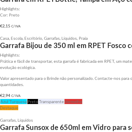
Highlights:
Cor: Preto
€
2,15
C/ IVA
Casa
,
Escola
,
Escritório
,
Garrafas
,
Líquidos
,
Praia
Garrafa Bijou de 350 ml em RPET Fosco 
Highlights:
Prática e fácil de transportar, esta garrafa é fabricada em RPET, um mate
evolução ecológica.
Valor apresentado para o Brinde não personalizado. Contacte-nos para
quantidades.
€
2,94
C/ IVA
Azul Turquesa
Preto
Transparente
Vermelho
Destaque
Garrafas
,
Líquidos
Garrafa Sunsox de 650ml em Vidro para s