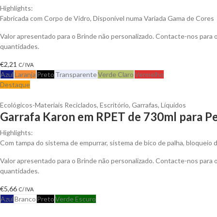
Highlights:
Fabricada com Corpo de Vidro, Disponível numa Variada Gama de Cores
Valor apresentado para o Brinde não personalizado. Contacte-nos para
quantidades.
€
2,21
C/ IVA
Azul
Laranja
Preto
Transparente
Verde Claro
Vermelho
Destaque
Ecológicos-Materiais Reciclados
,
Escritório
,
Garrafas
,
Líquidos
Garrafa Karon em RPET de 730ml para Pe
Highlights:
Com tampa do sistema de empurrar, sistema de bico de palha, bloqueio d
Valor apresentado para o Brinde não personalizado. Contacte-nos para
quantidades.
€
5,66
C/ IVA
Azul
Branco
Preto
Verde Escuro