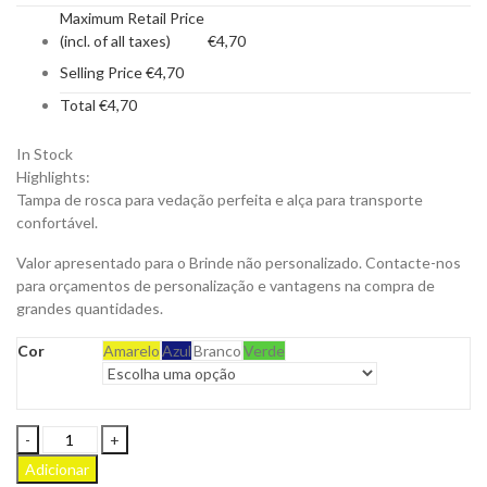
Maximum Retail Price
(incl. of all taxes)
€
4,70
Selling Price
€
4,70
Total
€
4,70
In Stock
Highlights:
Tampa de rosca para vedação perfeita e alça para transporte
confortável.
Valor apresentado para o Brinde não personalizado. Contacte-nos
para orçamentos de personalização e vantagens na compra de
grandes quantidades.
Cor
Amarelo
Azul
Branco
Verde
Garrafa
Grinor
Adicionar
em