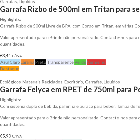
Garrafas
,
Líquidos
Garrafa Rizbo de 500ml em Tritan para se
Highlights:
Garrafa Rizbo de 500ml Livre de BPA, com Corpo em Tritan, em várias C
Valor apresentado para o Brinde não personalizado. Contacte-nos para
quantidades.
€
3,44
C/ IVA
Azul Claro
Laranja
Preto
Transparente
Verde
Vermelho
Destaque
Ecológicos-Materiais Reciclados
,
Escritório
,
Garrafas
,
Líquidos
Garrafa Felyca em RPET de 750ml para Pe
Highlights:
Com sistema duplo de bebida, palhinha e buraco para beber. Tampa de fe
Valor apresentado para o Brinde não personalizado. Contacte-nos para
quantidades.
€
5,90
C/ IVA