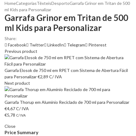
Home
Categorias
Têxteis
Desporto
Garrafa Grinor em Tritan de 500
ml Kids para Personalizar
Garrafa Grinor em Tritan de 500
ml Kids para Personalizar
Share:
Facebook
Twitter
LinkedIn
Telegram
Pinterest
Previous product
Garrafa Elosok de 750 ml em RPET com Sistema de Abertura Fácil
para Personalizar
€
2,89
C/ IVA
Next product
Garrafa Thorup em Alumínio Reciclado de 700 ml para Personalizar
€
4,67
C/ IVA
€
5,78
C/ IVA
Close
Price Summary