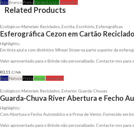
Azul
Branco
Preto
Verde Escuro
Vermelho
Related Products
Ecológicos-Materiais Reciclados
,
Escrita
,
Escritório
,
Esferográficas
Esferográfica Cezon em Cartão Reciclad
Highlights:
Em tinta azul e com distintivo Wheat Straw na parte superior da esferogr
Valor apresentado para o Brinde não personalizado. Contacte-nos para
€
0,11
C/ IVA
Azul
Natura
Preto
Verde
Vermelho
Ecológicos-Materiais Reciclados
,
Exterior
,
Guarda-Chuvas
Guarda-Chuva River Abertura e Fecho Au
Highlights:
Com Abertura e Fecho Automático e à Prova de Vento. Fornecido em bo
Valor apresentado para o Brinde não personalizado. Contacte-nos para