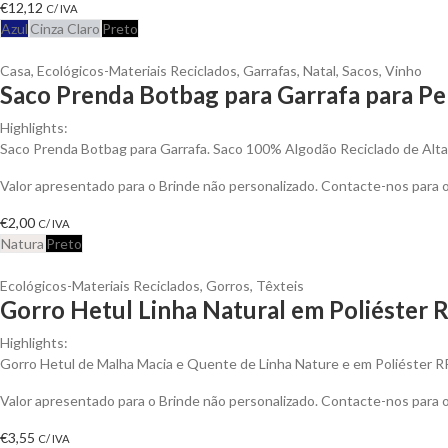
€
12,12
C/ IVA
Azul
Cinza Claro
Preto
Casa
,
Ecológicos-Materiais Reciclados
,
Garrafas
,
Natal
,
Sacos
,
Vinho
Saco Prenda Botbag para Garrafa para Pe
Highlights:
Saco Prenda Botbag para Garrafa. Saco 100% Algodão Reciclado de Alt
Valor apresentado para o Brinde não personalizado. Contacte-nos para
€
2,00
C/ IVA
Natura
Preto
Ecológicos-Materiais Reciclados
,
Gorros
,
Têxteis
Gorro Hetul Linha Natural em Poliéster 
Highlights:
Gorro Hetul de Malha Macia e Quente de Linha Nature e em Poliéster 
Valor apresentado para o Brinde não personalizado. Contacte-nos para
€
3,55
C/ IVA