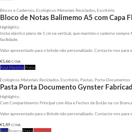
Blocos e Cadernos
,
Ecológicos-Materiais Reciclados
,
Escritório
Bloco de Notas Balimemo A5 com Capa Fl
Highlights:
Inclui elástico plano de 1 cm na vertical, que mantém o caderno sempre f
facilidade.
Valor apresentado para o brinde não personalizado. Contacte-nos para
€
5,66
C/ IVA
Azul Marinho
Preto
Ecológicos-Materiais Reciclados
,
Escritório
,
Pastas
,
Porta-Documentos
Pasta Porta Documento Gynster Fabricad
Highlights:
Com Compartimento Principal com Aba e Fechos de Botão na cor Branc
Valor apresentado para o Brinde não personalizado. Contacte-nos para
€
1,89
C/ IVA
Azul
Branco
Preto
Vermelho