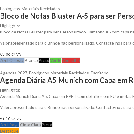
Ecológicos-Materiais Reciclados
Bloco de Notas Bluster A-5 para ser Pers
Highlights:
Bloco de Notas Bluster para ser Personalizado. Tamanho A5 com capa ríg
Valor apresentado para o Brinde não personalizado. Contacte-nos para
€
3,06
C/ IVA
Azul Celeste
Branco
Preto
Verde
Vermelho
Agendas 2027
,
Ecológicos-Materiais Reciclados
,
Escritório
Agenda Diária A5 Munich com Capa em R
Highlights:
Agenda Munich Diária A5. Capa em RPET com detalhes em PU e metal. 
Valor apresentado para o Brinde não personalizado. Contacte-nos para
€
9,16
C/ IVA
Azul Royal
Cinza Claro
Preto
Destaque