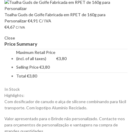
Toalha Guds de Golfe Fabricada em RPET de 160g para
Personalizar
€
4,91
C/ IVA
€
4,67
C/ IVA
Close
Price Summary
Maximum Retail Price
(incl. of all taxes)
€
3,80
Selling Price
€
3,80
Total
€
3,80
In Stock
Highlights:
Com dosificador de canudo e alça de silicone combinando para fácil
transporte. Com logotipo Alumínio Reciclado.
Valor apresentado para o Brinde não personalizado. Contacte-nos
para orçamentos de personalização e vantagens na compra de
grandes quantidades.