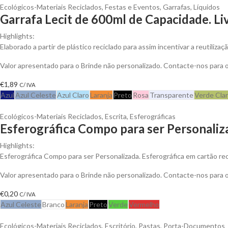
Ecológicos-Materiais Reciclados
,
Festas e Eventos
,
Garrafas
,
Líquidos
Garrafa Lecit de 600ml de Capacidade. Li
Highlights:
Elaborado a partir de plástico reciclado para assim incentivar a reutiliza
Valor apresentado para o Brinde não personalizado. Contacte-nos para
€
1,89
C/ IVA
Azul
Azul Celeste
Azul Claro
Laranja
Preto
Rosa
Transparente
Verde Cla
Ecológicos-Materiais Reciclados
,
Escrita
,
Esferográficas
Esferográfica Compo para ser Personaliz
Highlights:
Esferográfica Compo para ser Personalizada. Esferográfica em cartão rec
Valor apresentado para o Brinde não personalizado. Contacte-nos para
€
0,20
C/ IVA
Azul Celeste
Branco
Laranja
Preto
Verde
Vermelho
Ecológicos-Materiais Reciclados
,
Escritório
,
Pastas
,
Porta-Documentos