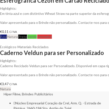
Esferográfica Cezon em Cartão Reciclad
Highlights:
Em tinta azul e com distintivo Wheat Straw na parte superior da esferogr
Valor apresentado para o Brinde não personalizado. Contacte-nos para
€
0,11
C/ IVA
Azul
Natura
Preto
Verde
Vermelho
Ecológicos-Materiais Reciclados
Caderno Veldun para ser Personalizado
Highlights:
Caderno Reciclado Veldun para ser Personalizado. Disponível em capa rí
Valor apresentado para o Brinde não personalizado. Contacte-nos para
€
3,47
C/ IVA
Natura
Hiper Filme, Brindes Publicitários
Núcleo Empresarial Coração da Crel, Arm. Q. - Estrada de
Pintéus, 2660-194 Sto. Antão do Tojal