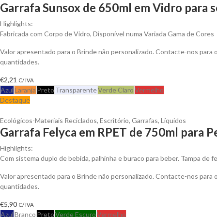
Garrafa Sunsox de 650ml em Vidro para s
Highlights:
Fabricada com Corpo de Vidro, Disponível numa Variada Gama de Cores
Valor apresentado para o Brinde não personalizado. Contacte-nos para
quantidades.
€
2,21
C/ IVA
Azul
Laranja
Preto
Transparente
Verde Claro
Vermelho
Destaque
Ecológicos-Materiais Reciclados
,
Escritório
,
Garrafas
,
Líquidos
Garrafa Felyca em RPET de 750ml para Pe
Highlights:
Com sistema duplo de bebida, palhinha e buraco para beber. Tampa de fe
Valor apresentado para o Brinde não personalizado. Contacte-nos para
quantidades.
€
5,90
C/ IVA
Azul
Branco
Preto
Verde Escuro
Vermelho