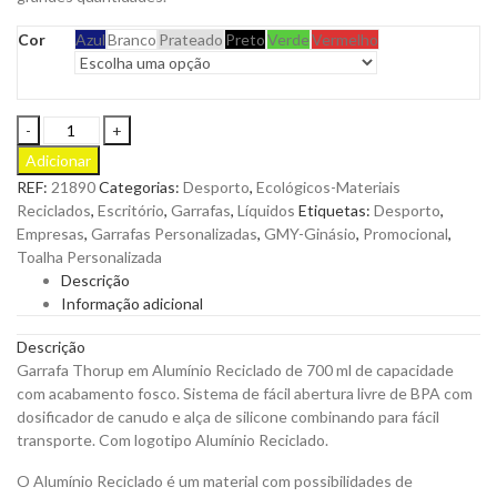
Cor
Azul
Branco
Prateado
Preto
Verde
Vermelho
Garrafa
Thorup
Adicionar
em
REF:
21890
Categorias:
Desporto
,
Ecológicos-Materiais
Alumínio
Reciclados
,
Escritório
,
Garrafas
,
Líquidos
Etiquetas:
Desporto
,
Reciclado
Empresas
,
Garrafas Personalizadas
,
GMY-Ginásio
,
Promocional
,
de
Toalha Personalizada
700
Descrição
ml
Informação adicional
para
Personalizar
Descrição
quantity
Garrafa Thorup em Alumínio Reciclado de 700 ml de capacidade
com acabamento fosco. Sistema de fácil abertura livre de BPA com
dosificador de canudo e alça de silicone combinando para fácil
transporte. Com logotipo Alumínio Reciclado.
O Alumínio Reciclado é um material com possibilidades de