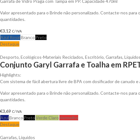
Garrafa de Vidro Praga com Tampa em PP. Capacidade 470ml
Valor apresentado para o Brinde não personalizado. Contacte-nos para
quantidades.
€
3,12
C/ IVA
Azul Royal
Branco
Preto
Destaque
Desporto
,
Ecológicos-Materiais Reciclados
,
Escritório
,
Garrafas
,
Líquido
Conjunto Garyl Garrafa e Toalha em RPET
Highlights:
Com sistema de fácil abertura livre de BPA com dosificador de canudo 
Valor apresentado para o Brinde não personalizado. Contacte-nos para
quantidades.
€
3,69
C/ IVA
Azul
Branco
Preto
Verde Claro
Vermelho
Destaque
Garrafas
,
Líquidos