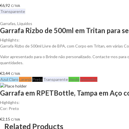
€
6,92
C/ IVA
Transparente
Garrafas
,
Líquidos
Garrafa Rizbo de 500ml em Tritan para se
Highlights:
Garrafa Rizbo de 500ml Livre de BPA, com Corpo em Tritan, em várias C
Valor apresentado para o Brinde não personalizado. Contacte-nos para
quantidades.
€
3,44
C/ IVA
Azul Claro
Laranja
Preto
Transparente
Verde
Vermelho
Garrafa em RPETBottle, Tampa em Aço co
Highlights:
Cor: Preto
€
2,15
C/ IVA
Related Products