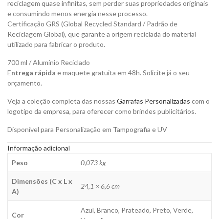
reciclagem quase infinitas, sem perder suas propriedades originais
e consumindo menos energia nesse processo.
Certificação GRS (Global Recycled Standard / Padrão de
Reciclagem Global), que garante a origem reciclada do material
utilizado para fabricar o produto.
700 ml /
Alumínio Reciclado
E
ntrega rápida
e maquete gratuita em 48h. Solicite já o seu
orçamento.
Veja a coleção completa das nossas
Garrafas Personalizadas
com o
logotipo da empresa, para oferecer como brindes publicitários.
Disponível para Personalização em Tampografia e UV
Informação adicional
Peso
0,073 kg
Dimensões (C x L x
24,1 × 6,6 cm
A)
Azul, Branco, Prateado, Preto, Verde,
Cor