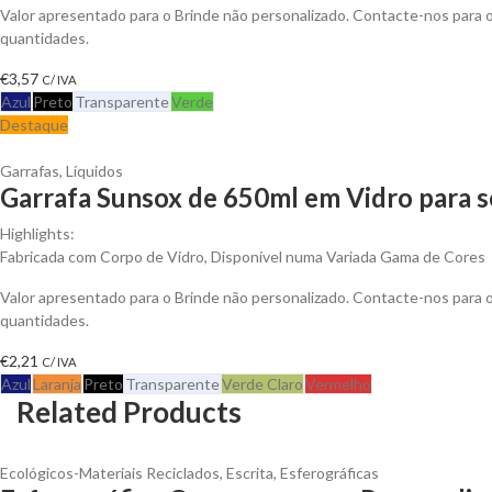
Valor apresentado para o Brinde não personalizado. Contacte-nos para
quantidades.
€
3,57
C/ IVA
Azul
Preto
Transparente
Verde
Destaque
Garrafas
,
Líquidos
Garrafa Sunsox de 650ml em Vidro para s
Highlights:
Fabricada com Corpo de Vidro, Disponível numa Variada Gama de Cores
Valor apresentado para o Brinde não personalizado. Contacte-nos para
quantidades.
€
2,21
C/ IVA
Azul
Laranja
Preto
Transparente
Verde Claro
Vermelho
Related Products
Ecológicos-Materiais Reciclados
,
Escrita
,
Esferográficas