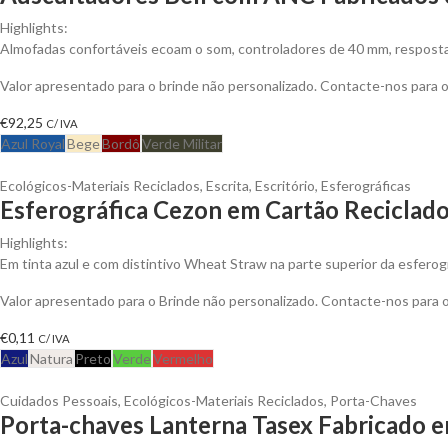
Highlights:
Almofadas confortáveis ecoam o som, controladores de 40 mm, resposta 
Valor apresentado para o brinde não personalizado. Contacte-nos para
€
92,25
C/ IVA
Azul Royal
Bege
Bordô
Verde Militar
Ecológicos-Materiais Reciclados
,
Escrita
,
Escritório
,
Esferográficas
Esferográfica Cezon em Cartão Reciclad
Highlights:
Em tinta azul e com distintivo Wheat Straw na parte superior da esferogr
Valor apresentado para o Brinde não personalizado. Contacte-nos para
€
0,11
C/ IVA
Azul
Natura
Preto
Verde
Vermelho
Cuidados Pessoais
,
Ecológicos-Materiais Reciclados
,
Porta-Chaves
Porta-chaves Lanterna Tasex Fabricado em