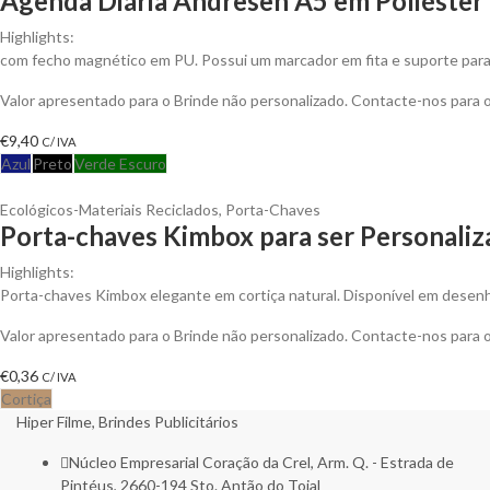
Agenda Diária Andresen A5 em Poliéster 
Highlights:
com fecho magnético em PU. Possui um marcador em fita e suporte para e
Valor apresentado para o Brinde não personalizado. Contacte-nos para
€
9,40
C/ IVA
Azul
Preto
Verde Escuro
Ecológicos-Materiais Reciclados
,
Porta-Chaves
Porta-chaves Kimbox para ser Personali
Highlights:
Porta-chaves Kimbox elegante em cortiça natural. Disponível em desenho
Valor apresentado para o Brinde não personalizado. Contacte-nos para
€
0,36
C/ IVA
Cortiça
Hiper Filme, Brindes Publicitários
Núcleo Empresarial Coração da Crel, Arm. Q. - Estrada de
Pintéus, 2660-194 Sto. Antão do Tojal