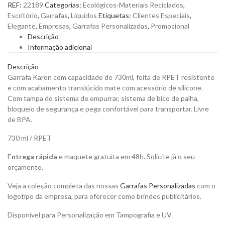
REF:
22189
Categorias:
Ecológicos-Materiais Reciclados
,
RPET
Escritório
,
Garrafas
,
Líquidos
Etiquetas:
Clientes Especiais
,
de
Elegante
,
Empresas
,
Garrafas Personalizadas
,
Promocional
730ml
Descrição
para
Informação adicional
Personalizar
quantity
Descrição
Garrafa Karon com capacidade de 730ml, feita de RPET resistente
e com acabamento translúcido mate com acessório de silicone.
Com tampa do sistema de empurrar, sistema de bico de palha,
bloqueio de segurança e pega confortável para transportar. Livre
de BPA.
730 ml / RPET
E
ntrega rápida
e maquete gratuita em 48h. Solicite já o seu
orçamento.
Veja a coleção completa das nossas
Garrafas Personalizadas
com o
logotipo da empresa, para oferecer como brindes publicitários.
Disponível para Personalização em Tampografia e UV