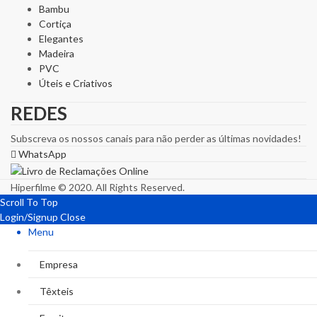
Bambu
Cortiça
Elegantes
Madeira
PVC
Úteis e Criativos
REDES
Subscreva os nossos canais para não perder as últimas novidades!
WhatsApp
Hiperfilme © 2020. All Rights Reserved.
Scroll To Top
Login/Signup
Close
Menu
Empresa
Têxteis