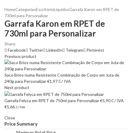
Home
Categorias
Escritório
Líquidos
Garrafa Karon em RPET de
730ml para Personalizar
Garrafa Karon em RPET de
730ml para Personalizar
Share:
Facebook
Twitter
LinkedIn
Telegram
Pinterest
Previous product
Saco Brios numa Resistente Combinação de Corpo em Juta de
240g para Personalizar
€
1,97
C/ IVA
Next product
Garrafa Felyca em RPET de 750ml para Personalizar
€
5,90
C/ IVA
€
5,66
C/ IVA
Close
Price Summary
Maximum Retail Price