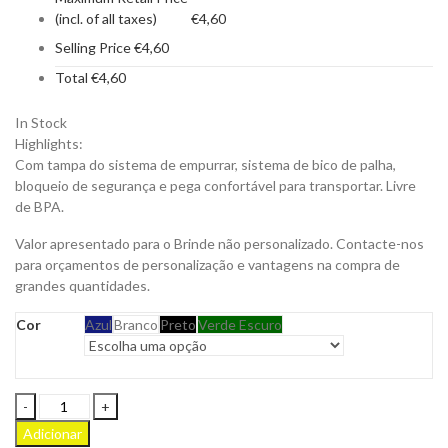
(incl. of all taxes)
€
4,60
Selling Price
€
4,60
Total
€
4,60
In Stock
Highlights:
Com tampa do sistema de empurrar, sistema de bico de palha,
bloqueio de segurança e pega confortável para transportar. Livre
de BPA.
Valor apresentado para o Brinde não personalizado. Contacte-nos
para orçamentos de personalização e vantagens na compra de
grandes quantidades.
Cor
Azul
Branco
Preto
Verde Escuro
Garrafa
Karon
Adicionar
em