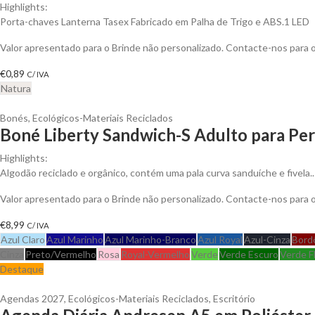
Highlights:
Porta-chaves Lanterna Tasex Fabricado em Palha de Trigo e ABS.1 LED
Valor apresentado para o Brinde não personalizado. Contacte-nos para
€
0,89
C/ IVA
Natura
Bonés
,
Ecológicos-Materiais Reciclados
Boné Liberty Sandwich-S Adulto para Per
Highlights:
Algodão reciclado e orgânico, contém uma pala curva sanduíche e fivela..
Valor apresentado para o Brinde não personalizado. Contacte-nos para
€
8,99
C/ IVA
Azul Claro
Azul Marinho
Azul Marinho-Branco
Azul Royal
Azul-Cinza
Bord
Cinza
Preto/Vermelho
Rosa
Royal-Vermelho
Verde
Verde Escuro
Verde F
Destaque
Agendas 2027
,
Ecológicos-Materiais Reciclados
,
Escritório