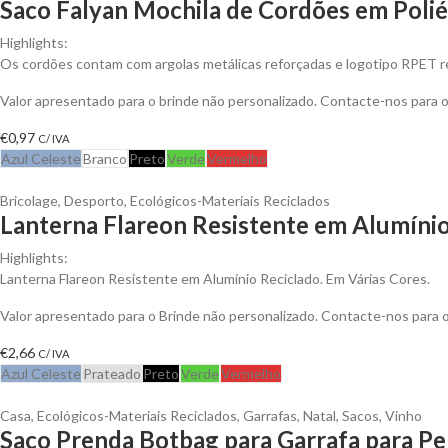
Saco Falyan Mochila de Cordões em Polié
Highlights:
Os cordões contam com argolas metálicas reforçadas e logotipo RPET rec
Valor apresentado para o brinde não personalizado. Contacte-nos para
€
0,97
C/ IVA
Azul Celeste
Branco
Preto
Verde
Vermelho
Bricolage
,
Desporto
,
Ecológicos-Materiais Reciclados
Lanterna Flareon Resistente em Alumínio
Highlights:
Lanterna Flareon Resistente em Alumínio Reciclado. Em Várias Cores.
Valor apresentado para o Brinde não personalizado. Contacte-nos para
€
2,66
C/ IVA
Azul Celeste
Prateado
Preto
Verde
Vermelho
Casa
,
Ecológicos-Materiais Reciclados
,
Garrafas
,
Natal
,
Sacos
,
Vinho
Saco Prenda Botbag para Garrafa para Pe