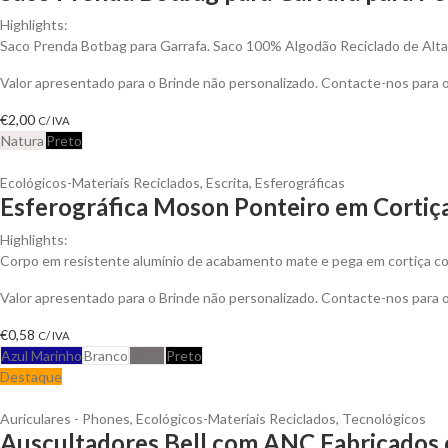
Highlights:
Saco Prenda Botbag para Garrafa. Saco 100% Algodão Reciclado de Alt
Valor apresentado para o Brinde não personalizado. Contacte-nos para
€
2,00
C/ IVA
Natura
Preto
Ecológicos-Materiais Reciclados
,
Escrita
,
Esferográficas
Esferográfica Moson Ponteiro em Cortiç
Highlights:
Corpo em resistente alumínio de acabamento mate e pega em cortiça co
Valor apresentado para o Brinde não personalizado. Contacte-nos para
€
0,58
C/ IVA
Azul Marinho
Branco
Cinza
Preto
Destaque
Auriculares - Phones
,
Ecológicos-Materiais Reciclados
,
Tecnológicos
Auscultadores Bell com ANC Fabricados c