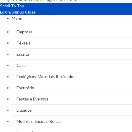
Scroll To Top
Login/Signup
Close
Menu
Empresa
Têxteis
Escrita
Casa
Ecológicos-Materiais Reciclados
Escritório
Festas e Eventos
Líquidos
Mochilas, Sacos e Bolsas