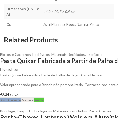
Dimensões (C x L x
14,2 × 20,7 × 0,9 cm
A)
Cor
Azul Marinho, Bege, Natura, Preto
Related Products
Blocos e Cadernos
,
Ecológicos-Materiais Reciclados
,
Escritório
Pasta Quixar Fabricada a Partir de Palha 
Highlights:
Pasta Quixar Fabricada a Partir de Palha de Trigo. Capa Fléxivel
Valor apresentado para o Brinde não personalizado. Contacte-nos para
€
2,34
C/ IVA
Azul Celeste
Natura
Verde
Bricolage
,
Desporto
,
Ecológicos-Materiais Reciclados
,
Porta-Chaves
Porta-Chaves Lanterna Wols em Alumínio