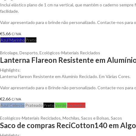
Inclui elástico plano de 1 cm na vertical, que mantém o caderno sempre f
facilidade.
Valor apresentado para o brinde não personalizado. Contacte-nos para
€
5,66
C/ IVA
Azul Marinho
Preto
Bricolage
,
Desporto
,
Ecológicos-Materiais Reciclados
Lanterna Flareon Resistente em Alumínio
Highlights:
Lanterna Flareon Resistente em Alumínio Reciclado. Em Várias Cores.
Valor apresentado para o Brinde não personalizado. Contacte-nos para
€
2,66
C/ IVA
Azul Celeste
Prateado
Preto
Verde
Vermelho
Ecológicos-Materiais Reciclados
,
Mochilas, Sacos e Bolsas
,
Sacos
Saco de compras ReciCotton140 em Algod
Highlights: