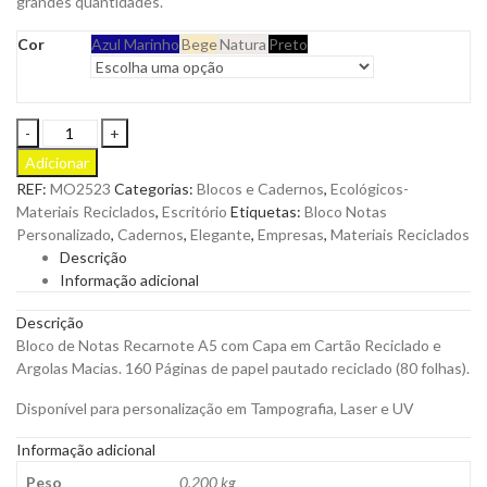
grandes quantidades.
Cor
Azul Marinho
Bege
Natura
Preto
Bloco
de
Adicionar
Notas
REF:
MO2523
Categorias:
Blocos e Cadernos
,
Ecológicos-
Recarnote
Materiais Reciclados
,
Escritório
Etiquetas:
Bloco Notas
A5
Personalizado
,
Cadernos
,
Elegante
,
Empresas
,
Materiais Reciclados
com
Descrição
Capa
Informação adicional
em
Cartão
Descrição
Reciclado
Bloco de Notas Recarnote A5 com Capa em Cartão Reciclado e
e
Argolas Macias. 160 Páginas de papel pautado reciclado (80 folhas).
Argolas
Macias
Disponível para personalização em Tampografia, Laser e UV
para
Personalizar
Informação adicional
quantity
Peso
0,200 kg