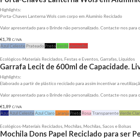
Highlights:
Porta-Chaves Lanterna Wols com corpo em Alumínio Reciclado
Valor apresentado para o Brinde não personalizado. Contacte-nos para
€
1,78
C/ IVA
Azul Celeste
Prateado
Preto
Verde
Vermelho
Ecológicos-Materiais Reciclados
,
Festas e Eventos
,
Garrafas
,
Líquidos
Garrafa Lecit de 600ml de Capacidade. Li
Highlights:
Elaborado a partir de plástico reciclado para assim incentivar a reutiliza
Valor apresentado para o Brinde não personalizado. Contacte-nos para
€
1,89
C/ IVA
Azul
Azul Celeste
Azul Claro
Laranja
Preto
Rosa
Transparente
Verde Cla
Ecológicos-Materiais Reciclados
,
Mochilas
,
Mochilas, Sacos e Bolsas
Mochila Dons Papel Reciclado para ser P