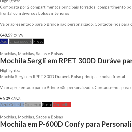
Highlights:
Composta por 2 compartimentos principais forrados: compartimento pos
frontal com diversos bolsos interiores
Valor apresentado para o Brinde não personalizado. Contacte-nos para
€
48,59
C/ IVA
Azul
Cinza Escuro
Preto
Mochilas
,
Mochilas, Sacos e Bolsas
Mochila Sergli em RPET 300D Duráve par
Highlights:
Mochila Sergli em RPET 300D Durável. Bolso principal e bolso frontal
Valor apresentado para o Brinde não personalizado. Contacte-nos para
€
6,09
C/ IVA
Azul Celeste
Cinzento
Preto
Vermelho
Mochilas
,
Mochilas, Sacos e Bolsas
Mochila em P-600D Confy para Personali