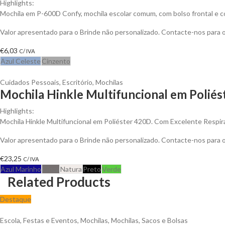
Highlights:
Mochila em P-600D Confy, mochila escolar comum, com bolso frontal e co
Valor apresentado para o Brinde não personalizado. Contacte-nos para
€
6,03
C/ IVA
Azul Celeste
Cinzento
Cuidados Pessoais
,
Escritório
,
Mochilas
Mochila Hinkle Multifuncional em Poliést
Highlights:
Mochila Hinkle Multifuncional em Poliéster 420D. Com Excelente Respira
Valor apresentado para o Brinde não personalizado. Contacte-nos para
€
23,25
C/ IVA
Azul Marinho
Cinza
Natura
Preto
Verde
Related Products
Destaque
Escola
,
Festas e Eventos
,
Mochilas
,
Mochilas, Sacos e Bolsas