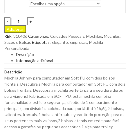
Mochila
Johnny
Adicionar
para
REF:
310406
Categorias:
Cuidados Pessoais
,
Mochilas
,
Mochilas,
Computador
Sacos e Bolsas
Etiquetas:
Elegante
,
Empresas
,
Mochila
em
Personalizada
Soft
Descrição
PU
Informação adicional
para
Personalizar
Descrição
quantity
Mochila Johnny para computador em Soft PU com dois bolsos
frontais. Descubra a Mochila para computador em Soft PU com dois
bolsos frontais. Descubra a mochila perfeita para o seu dia a dia ou
para viagens! Fabricada em SOFT PU, esta mochila combina
funcionalidade, estilo e segurança, dispõe de 1 compartimento
principal (com divisória acolchoada para portátil até 15,6′), 2 bolsos,
salientes, frontais, 1 bolso anti-roubo, garantindo proteção para os
seus pertences mais valiosos,2 bolsas laterais em rede para fácil
acesso a garrafas ou pequenos acessórios.1 alça para trolley,