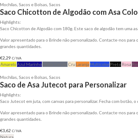
Mochilas, Sacos e Bolsas
,
Sacos
Saco Chicotton de Algodão com Asa Color
Highlights:
Saco Chicotton de Algodão com 180g. Este saco de algodão tem uma asa 
Valor apresentado para o Brinde não personalizado. Contacte-nos para
grandes quantidades.
€
2,29
C/ IVA
Amarelo
Azul Marinho
Cinza Carvão
Cru
Laranja
Multicolor
Preto
Rosa
Ro
Mochilas, Sacos e Bolsas
,
Sacos
Saco de Asa Jutecot para Personalizar
Highlights:
Saco Jutecot em juta, com canvas para personalizar. Fecha com botão, o qu
Valor apresentado para o Brinde não personalizado. Contacte-nos para
grandes quantidades.
€
3,62
C/ IVA
Natura