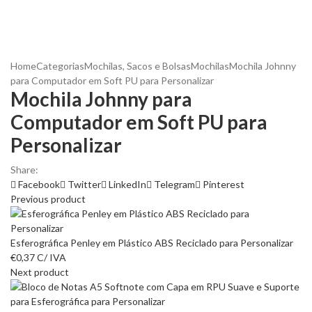
Home
Categorias
Mochilas, Sacos e Bolsas
Mochilas
Mochila Johnny
para Computador em Soft PU para Personalizar
Mochila Johnny para
Computador em Soft PU para
Personalizar
Share:
Facebook
Twitter
LinkedIn
Telegram
Pinterest
Previous product
Esferográfica Penley em Plástico ABS Reciclado para Personalizar
€
0,37
C/ IVA
Next product