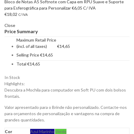
Bloco de Notas A5 Softnote com Capa em RPU Suave e Suporte
para Esferográfica para Personalizar
€
6,05
C/ IVA
€
18,02
C/ IVA
Close
Price Summary
Maximum Retail Price
(incl. of all taxes)
€
14,65
Selling Price
€
14,65
Total
€
14,65
In Stock
Highlights:
Descubra a Mochila para computador em Soft PU com dois bolsos
frontais.
Valor apresentado para o Brinde não personalizado. Contacte-nos
para orçamentos de personalização e vantagens na compra de
grandes quantidades.
Cor
Azul Marinho
Verde