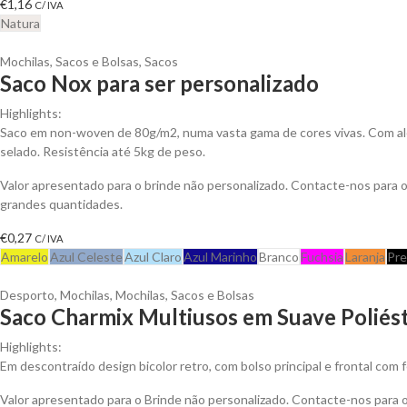
€
1,16
C/ IVA
Natura
Mochilas, Sacos e Bolsas
,
Sacos
Saco Nox para ser personalizado
Highlights:
Saco em non-woven de 80g/m2, numa vasta gama de cores vivas. Com al
selado. Resistência até 5kg de peso.
Valor apresentado para o brinde não personalizado. Contacte-nos para
grandes quantidades.
€
0,27
C/ IVA
Amarelo
Azul Celeste
Azul Claro
Azul Marinho
Branco
Fuchsia
Laranja
Pre
Desporto
,
Mochilas
,
Mochilas, Sacos e Bolsas
Saco Charmix Multiusos em Suave Poliés
Highlights:
Em descontraído design bicolor retro, com bolso principal e frontal com
Valor apresentado para o Brinde não personalizado. Contacte-nos para