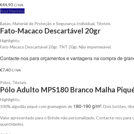
€
44,90
C/ IVA
Azul Marinho
Batas
,
Material de Proteção e Segurança Individual
,
Têxteis
Fato-Macaco Descartável 20gr
Highlights:
Fato-Macaco Descartável 20gr. TNT 20gr. Não impermeável.
Contacte-nos para orçamentos e vantagens na compra de gran
€
7,40
C/ IVA
Pólos
,
Têxteis
Pólo Adulto MPS180 Branco Malha Piqué 
Highlights:
180-190 g/m²
100% algodão piqué com gramagem de
. Dois botões, ri
Valor apresentado para o Brinde não personalizado. Contacte-nos para
quantidades.