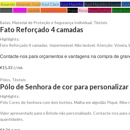
Amarelo
Amarelo Gold
Azul Claro
Azul Marinho
Azul Marinho Escuro
Azul
Escuro
Fuchsia
Laranja
Laranja Escuro
Preto
Rosa
Rosa Fuchsia
Verde Es
Batas
,
Material de Proteção e Segurança Individual
,
Têxteis
Fato Reforçado 4 camadas
Highlights:
Fato Reforçado 4 camadas. Impermeável. Não lavável. Atenção: Viseira, l
Contacte-nos para orçamentos e vantagens na compra de gran
€
15,33
C/ IVA
Pólos
,
Têxteis
Pólo de Senhora de cor para personalizar
Highlights:
Pólo Cores de Senhora com dois botões. Malha em algodão Piqué. Ribe 
Valor apresentado para o Brinde não personalizado. Contacte-nos para
quantidades.
€
6,26