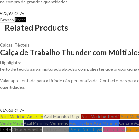
na compra de grandes quantidades.
€
23,97
C/ IVA
Branco
Preto
Related Products
Calças
,
Têxteis
Calça de Trabalho Thunder com Múltiplos
Highlights:
Feito de tecido sarga misturado algodão com poliéster que proporciona d
Valor apresentado para o Brinde não personalizado. Contacte-nos para
quantidades.
€
19,68
C/ IVA
Azul Marinho-Amarelo
Azul Marinho-Bege
Azul Marinho-Bordô
Azul Mari
Verde Maça
Azul Marinho-Vermelho
Azul Royla e Azul Marinho
Cinza e A
Preto
Cinza-Vermelho
Preto e Cinza
Preto-Azul Royal
Preto-Rosa
Preto/