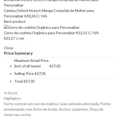
Camisa Oxford Stretch Manga Comprida de Mulher para
Personalizar
€
30,26
C/ IVA
Next product
Gorro de cozinha Orgânico para Personalizar
€
12,15
C/ IVA
€
33,27
C/ IVA
Close
Price Summary
Maximum Retail Price
(incl. of all taxes)
€
27,05
Selling Price
€
27,05
Total
€
27,05
In Stock
Highlights:
Fecho central com carcela inglesa. Gola camiseira abotoada, Punho
arredondado com fecho de botão. Botões suplentes, Pinça de
cintar nas costas