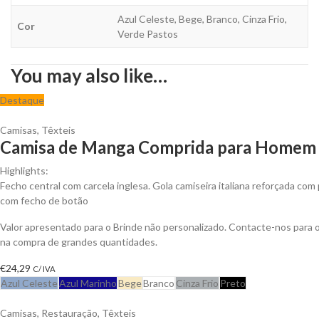
Azul Celeste, Bege, Branco, Cinza Frio,
Cor
Verde Pastos
You may also like…
Destaque
Camisas
,
Têxteis
Camisa de Manga Comprida para Homem p
Highlights:
Fecho central com carcela inglesa. Gola camiseira italiana reforçada co
com fecho de botão
Valor apresentado para o Brinde não personalizado. Contacte-nos para
na compra de grandes quantidades.
€
24,29
C/ IVA
Azul Celeste
Azul Marinho
Bege
Branco
Cinza Frio
Preto
Camisas
,
Restauração
,
Têxteis