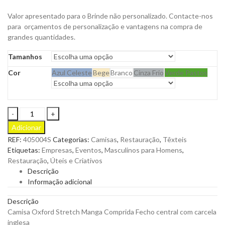
Valor apresentado para o Brinde não personalizado. Contacte-nos
para orçamentos de personalização e vantagens na compra de
grandes quantidades.
Tamanhos
Cor
Azul Celeste
Bege
Branco
Cinza Frio
Verde Pastos
Camisa
Oxford
Adicionar
Stretch
REF:
405004S
Categorias:
Camisas
,
Restauração
,
Têxteis
Manga
Etiquetas:
Empresas
,
Eventos
,
Masculinos para Homens
,
Comprida
Restauração
,
Úteis e Criativos
de
Descrição
Homem
Informação adicional
para
Personalizar
Descrição
quantity
Camisa Oxford Stretch Manga Comprida Fecho central com carcela
inglesa