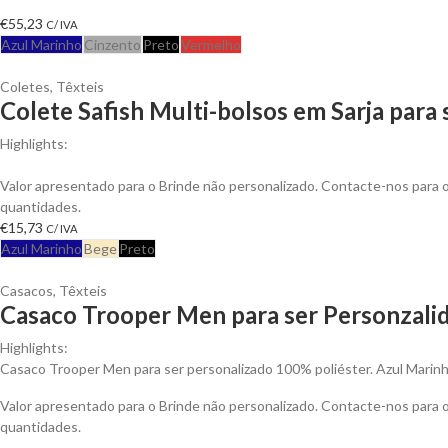
€
55,23
C/ IVA
Azul Marinho
Cinzento
Preto
Vermelho
Coletes
,
Têxteis
Colete Safish Multi-bolsos em Sarja para
Highlights:
Colete Safish multi-bolsos em Sarja de Algodão, Fecho em Nylon
Valor apresentado para o Brinde não personalizado. Contacte-nos para
quantidades.
€
15,73
C/ IVA
Azul Marinho
Bege
Preto
Casacos
,
Têxteis
Casaco Trooper Men para ser Personzali
Highlights:
Casaco Trooper Men para ser personalizado 100% poliéster. Azul Marinh
Valor apresentado para o Brinde não personalizado. Contacte-nos para
quantidades.