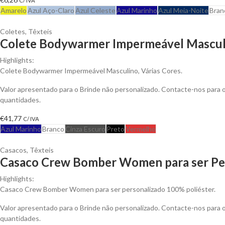
C/ IVA
Amarelo
Azul Aço-Claro
Azul Celeste
Azul Marinho
Azul Meia-Noite
Bran
Coletes
,
Têxteis
Colete Bodywarmer Impermeável Masculi
Highlights:
Colete Bodywarmer Impermeável Masculino, Várias Cores.
Valor apresentado para o Brinde não personalizado. Contacte-nos para
quantidades.
€
41,77
C/ IVA
Azul Marinho
Branco
Cinza Escuro
Preto
Vermelho
Casacos
,
Têxteis
Casaco Crew Bomber Women para ser Pe
Highlights:
Casaco Crew Bomber Women para ser personalizado 100% poliéster.
Valor apresentado para o Brinde não personalizado. Contacte-nos para
quantidades.