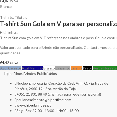
€
4,86
C/ IVA
Branco
T-shirts
,
Têxteis
T-shirt Sun Gola em V para ser personali
Highlights:
T-shirt Sun com gola em V. É reforçada nos ombros e possuí dupla costu
Valor apresentado para o Brinde não personalizado. Contacte-nos para
quantidades.
€
4,42
C/ IVA
Azul Celeste
Azul Marinho
Branco
Cinzento
Laranja
Preto
Verde Floresta
Hiper Filme, Brindes Publicitários
Núcleo Empresarial Coração da Crel, Arm. Q. - Estrada de
Pintéus, 2660-194 Sto. Antão do Tojal
+351 21 931 88 49 (chamada para rede fixa nacional)
paulonascimento@hiperfilme.com
www.hiperbrindes.pt
Seg - Sex / 9:00 - 13:00 - 14:00 - 18:00