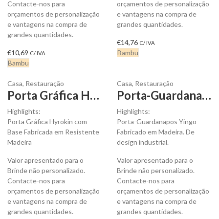
Contacte-nos para
orçamentos de personalização
orçamentos de personalização
e vantagens na compra de
e vantagens na compra de
grandes quantidades.
grandes quantidades.
€
14,76
C/ IVA
€
10,69
Bambu
C/ IVA
Bambu
Casa
,
Restauração
Casa
,
Restauração
Porta Gráfica Hyrokin com Base para personalizar
Porta-Guardanapos Yingo Fabricado em Madeira para personalizar
Highlights:
Highlights:
Porta Gráfica Hyrokin com
Porta-Guardanapos Yingo
Base Fabricada em Resistente
Fabricado em Madeira. De
Madeira
design industrial.
Valor apresentado para o
Valor apresentado para o
Brinde não personalizado.
Brinde não personalizado.
Contacte-nos para
Contacte-nos para
orçamentos de personalização
orçamentos de personalização
e vantagens na compra de
e vantagens na compra de
grandes quantidades.
grandes quantidades.