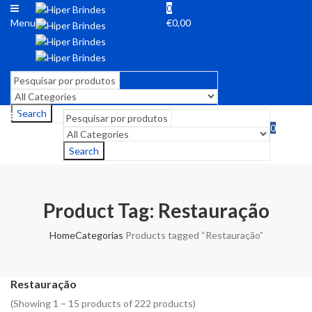
0
Menu
€
0,00
Search
0
Menu
€
0,00
Search
Product Tag: Restauração
Home
Categorias
Products tagged “Restauração”
Restauração
(Showing 1 – 15 products of 222 products)