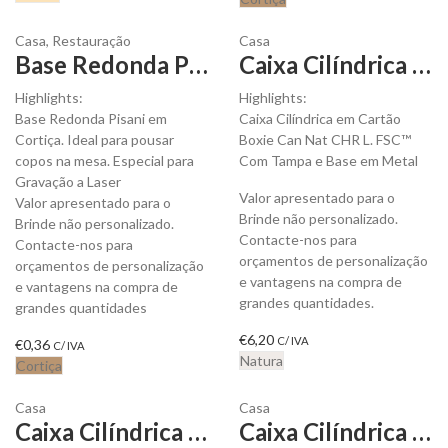
Casa
,
Restauração
Casa
Base Redonda Pisani em Cortiça para personalizar
Caixa Cilíndrica em Cartão Boxie Can Nat CHR L para personalizar
Highlights:
Highlights:
Base Redonda Pisani em
Caixa Cilíndrica em Cartão
Cortiça. Ideal para pousar
Boxie Can Nat CHR L. FSC™
copos na mesa. Especial para
Com Tampa e Base em Metal
Gravação a Laser
Valor apresentado para o
Valor apresentado para o
Brinde não personalizado.
Brinde não personalizado.
Contacte-nos para
Contacte-nos para
orçamentos de personalização
orçamentos de personalização
e vantagens na compra de
e vantagens na compra de
grandes quantidades.
grandes quantidades
€
6,20
C/ IVA
€
0,36
C/ IVA
Natura
Cortiça
Casa
Casa
Caixa Cilíndrica em Cartão Boxie Can Nat CHR M para personalizar
Caixa Cilíndrica em Cartão Boxie Can Nat CHR S para personalizar