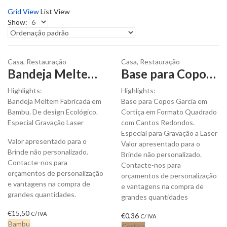
Grid View
List View
Show:
Casa
,
Restauração
Casa
,
Restauração
Bandeja Meltem Fabricada em Bambu para personalizar
Base para Copos Garcia em Cortiça para personalizar
Highlights:
Highlights:
Bandeja Meltem Fabricada em
Base para Copos Garcia em
Bambu. De design Ecológico.
Cortiça em Formato Quadrado
Especial Gravação Laser
com Cantos Redondos.
Especial para Gravação a Laser
Valor apresentado para o
Valor apresentado para o
Brinde não personalizado.
Brinde não personalizado.
Contacte-nos para
Contacte-nos para
orçamentos de personalização
orçamentos de personalização
e vantagens na compra de
e vantagens na compra de
grandes quantidades.
grandes quantidades
€
15,50
C/ IVA
€
0,36
C/ IVA
Bambu
Cortiça