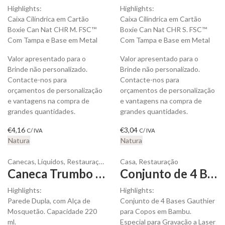
Highlights:
Highlights:
Caixa Cilíndrica em Cartão
Caixa Cilíndrica em Cartão
Boxie Can Nat CHR M. FSC™
Boxie Can Nat CHR S. FSC™
Com Tampa e Base em Metal
Com Tampa e Base em Metal
Valor apresentado para o
Valor apresentado para o
Brinde não personalizado.
Brinde não personalizado.
Contacte-nos para
Contacte-nos para
orçamentos de personalização
orçamentos de personalização
e vantagens na compra de
e vantagens na compra de
grandes quantidades.
grandes quantidades.
€
4,16
€
3,04
C/ IVA
C/ IVA
Natura
Natura
Canecas
,
Líquidos
,
Restauração
Casa
,
Restauração
Caneca Trumbo em Aço Inox Parede Dupla para personalizar
Conjunto de 4 Bases Gauthier para Copos para personalizar
Highlights:
Highlights:
Parede Dupla, com Alça de
Conjunto de 4 Bases Gauthier
Mosquetão. Capacidade 220
para Copos em Bambu.
ml.
Especial para Gravação a Laser