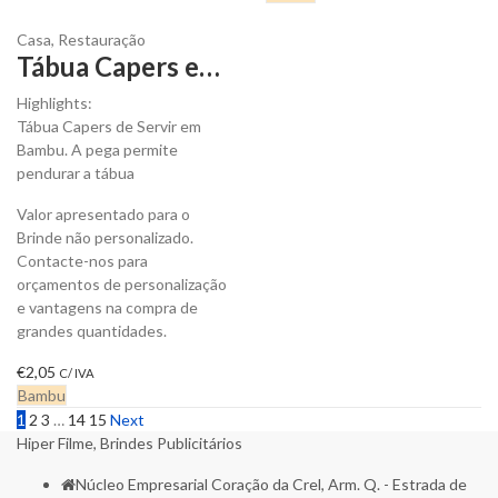
Casa
,
Restauração
Tábua Capers em Bambu para personalizar
Highlights:
Tábua Capers de Servir em
Bambu. A pega permite
pendurar a tábua
Valor apresentado para o
Brinde não personalizado.
Contacte-nos para
orçamentos de personalização
e vantagens na compra de
grandes quantidades.
€
2,05
C/ IVA
Bambu
1
2
3
…
14
15
Next
Hiper Filme, Brindes Publicitários
Núcleo Empresarial Coração da Crel, Arm. Q. - Estrada de