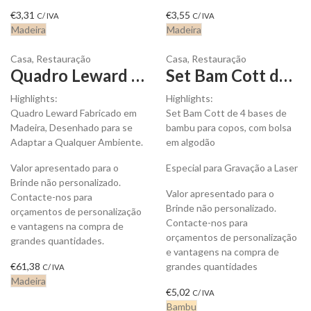
€
3,31
€
3,55
C/ IVA
C/ IVA
Madeira
Madeira
Casa
,
Restauração
Casa
,
Restauração
Quadro Leward Fabricado em Madeira para personalizar
Set Bam Cott de 4 Bases de Bambu para Copos, para personalizar
Highlights:
Highlights:
Quadro Leward Fabricado em
Set Bam Cott de 4 bases de
Madeira, Desenhado para se
bambu para copos, com bolsa
Adaptar a Qualquer Ambiente.
em algodão
Valor apresentado para o
Especial para Gravação a Laser
Brinde não personalizado.
Valor apresentado para o
Contacte-nos para
Brinde não personalizado.
orçamentos de personalização
Contacte-nos para
e vantagens na compra de
orçamentos de personalização
grandes quantidades.
e vantagens na compra de
€
61,38
grandes quantidades
C/ IVA
Madeira
€
5,02
C/ IVA
Bambu