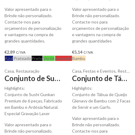
Valor apresentado para o
Valor apresentado para o
Brinde não personalizado.
Brinde não personalizado.
Contacte-nos para
Contacte-nos para
orçamentos de personalização
orçamentos de personalização
e vantagens na compra de
e vantagens na compra de
grandes quantidades.
grandes quantidades
€
2,89
€
5,14
C/ IVA
C/ IVA
Azul
Prateado
Preto
Verde
Vermelho
Bambu
Casa
,
Restauração
Casa
,
Festas e Eventos
,
Restauração
Conjunto de Sushi Gunkan Premium para personalizar
Conjunto de Tábua de Queijo Glenavy de Bambu para Personalizar
Highlights:
Highlights:
Conjunto de Sushi Gunkan
Conjunto de Tábua de Queijo
Premium de 6 peças, Fabricado
Glenavy de Bambu com 2 Facas
em Bambu e Ardósia Natural.
de Servir e um Garfo.
Especial Gravação Laser
Valor apresentado para o
Valor apresentado para o
Brinde não personalizado.
Brinde não personalizado.
Contacte-nos para