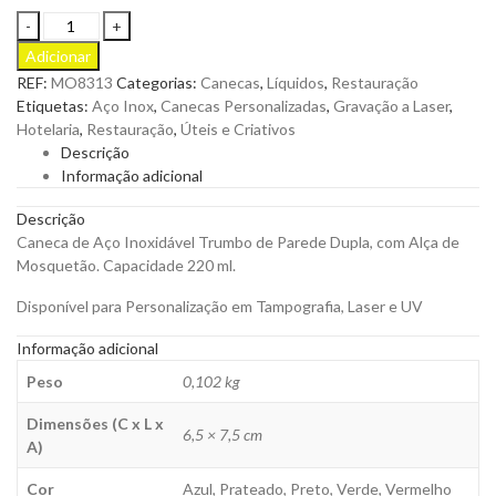
Caneca
Trumbo
Adicionar
em
REF:
MO8313
Categorias:
Canecas
,
Líquidos
,
Restauração
Aço
Etiquetas:
Aço Inox
,
Canecas Personalizadas
,
Gravação a Laser
,
Inox
Hotelaria
,
Restauração
,
Úteis e Criativos
Parede
Descrição
Dupla
Informação adicional
para
personalizar
Descrição
quantity
Caneca de Aço Inoxidável Trumbo de Parede Dupla, com Alça de
Mosquetão. Capacidade 220 ml.
Disponível para Personalização em Tampografia, Laser e UV
Informação adicional
Peso
0,102 kg
Dimensões (C x L x
6,5 × 7,5 cm
A)
Cor
Azul, Prateado, Preto, Verde, Vermelho