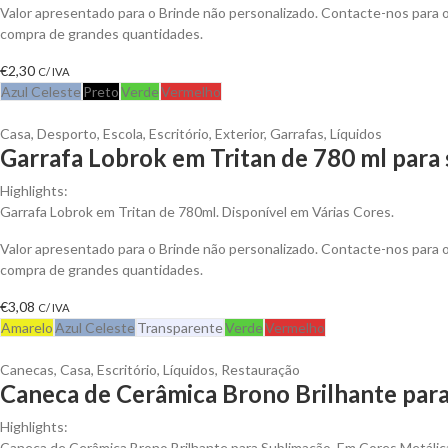
Valor apresentado para o Brinde não personalizado. Contacte-nos para
compra de grandes quantidades.
€
2,30
C/ IVA
Azul Celeste
Preto
Verde
Vermelho
Casa
,
Desporto
,
Escola
,
Escritório
,
Exterior
,
Garrafas
,
Líquidos
Garrafa Lobrok em Tritan de 780 ml para 
Highlights:
Garrafa Lobrok em Tritan de 780ml. Disponível em Várias Cores.
Valor apresentado para o Brinde não personalizado. Contacte-nos para
compra de grandes quantidades.
€
3,08
C/ IVA
Amarelo
Azul Celeste
Transparente
Verde
Vermelho
Canecas
,
Casa
,
Escritório
,
Líquidos
,
Restauração
Caneca de Cerâmica Brono Brilhante para
Highlights:
Caneca de Cerâmica Brono Brilhante para Sublimação. Em Cores Metálic