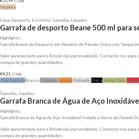
€
15,99
C/ IVA
Madeira
Casa
,
Desporto
,
Escritório
,
Garrafas
,
Líquidos
Garrafa de desporto Beane 500 ml para s
Highlights:
Garrafa Beane de Desporto em Alumínio de Parede Única com Tampa em 
Valor apresentado para o Brinde não personalizado. Contacte-nos para
compra de grandes quantidades.
€
4,21
C/ IVA
Azul Celeste
Branco
Cinzento
Laranja
Prateado
Preto
Verde Claro
Verme
Garrafas
,
Líquidos
Garrafa Branca de Água de Aço Inoxidável
Highlights:
Garrafa Branca de Água de Aço Inoxidável Isolada a Vácuo de Parede D
Valor apresentado para o Brinde não personalizado. Contacte-nos para
compra de grandes quantidades.