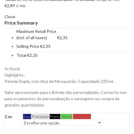
€
2,89
C/ IVA
Close
Price Summary
Maximum Retail Price
(incl. of all taxes)
€
2,35
Selling Price
€
2,35
Total
€
2,35
In Stock
Highlights:
Parede Dupla, com Alça de Mosquetão. Capacidade 220 ml.
Valor apresentado para o Brinde não personalizado. Contacte-nos
para orçamentos de personalização e vantagens na compra de
grandes quantidades.
Cor
Azul
Prateado
Preto
Verde
Vermelho