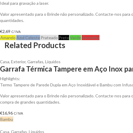
Ideal para gravação a laser.
Valor apresentado para o Brinde não personalizado. Contacte-nos para
quantidades.
€
2,69
C/ IVA
Amarelo
Azul Celeste
Prateado
Preto
Verde
Vermelho
Related Products
Casa
,
Exterior
,
Garrafas
,
Líquidos
Garrafa Térmica Tampere em Aço Inox par
Highlights:
Termo Tampere de Parede Dupla em Aço Inoxidável e Bambu com Infuso
Valor apresentado para o Brinde não personalizado. Contacte-nos para
compra de grandes quantidades.
€
16,96
C/ IVA
Bambu
Casa
,
Garrafas
,
Líquidos