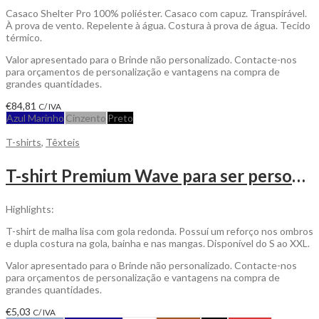
Casaco Shelter Pro 100% poliéster. Casaco com capuz. Transpirável.
À prova de vento. Repelente à água. Costura à prova de água. Tecido
térmico.
Valor apresentado para o Brinde não personalizado. Contacte-nos
para orçamentos de personalização e vantagens na compra de
grandes quantidades.
€
84,81
C/ IVA
Azul Marinho
Cinzento
Preto
T-shirts
,
Têxteis
T-shirt Premium Wave para ser personalizada
Highlights:
T-shirt de malha lisa com gola redonda. Possuí um reforço nos ombros
e dupla costura na gola, bainha e nas mangas. Disponível do S ao XXL.
Valor apresentado para o Brinde não personalizado. Contacte-nos
para orçamentos de personalização e vantagens na compra de
grandes quantidades.
€
5,03
C/ IVA