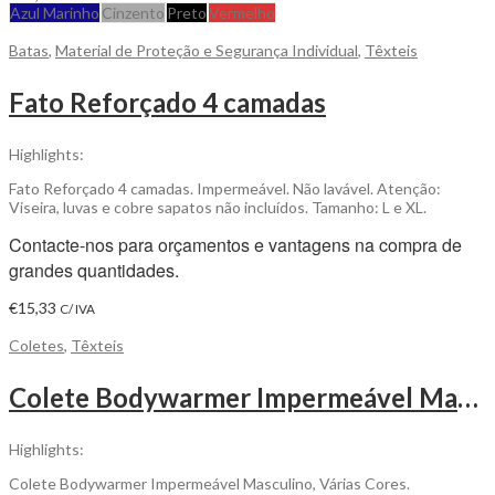
Azul Marinho
Cinzento
Preto
Vermelho
Batas
,
Material de Proteção e Segurança Individual
,
Têxteis
Fato Reforçado 4 camadas
Highlights:
Fato Reforçado 4 camadas. Impermeável. Não lavável. Atenção:
Viseira, luvas e cobre sapatos não incluídos. Tamanho: L e XL.
Contacte-nos para orçamentos e vantagens na compra de
grandes quantidades.
€
15,33
C/ IVA
Coletes
,
Têxteis
Colete Bodywarmer Impermeável Masculino para ser Personalizado
Highlights:
Colete Bodywarmer Impermeável Masculino, Várias Cores.