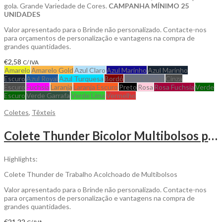
gola. Grande Variedade de Cores.
CAMPANHA MÍNIMO 25
UNIDADES
Valor apresentado para o Brinde não personalizado. Contacte-nos
para orçamentos de personalização e vantagens na compra de
grandes quantidades.
€
2,58
C/ IVA
Amarelo
Amarelo Gold
Azul Claro
Azul Marinho
Azul Marinho
Escuro
Azul Royal
Azul Turquesa
Bordô
Cinza Carvão
Cinza
Escuro
Fuchsia
Laranja
Laranja Escuro
Preto
Rosa
Rosa Fuchsia
Verde
Escuro
Verde Garrafa
Verde Lima
Vermelho
Coletes
,
Têxteis
Colete Thunder Bicolor Multibolsos para personalizar
Highlights:
Colete Thunder de Trabalho Acolchoado de Multibolsos
Valor apresentado para o Brinde não personalizado. Contacte-nos
para orçamentos de personalização e vantagens na compra de
grandes quantidades.
€
21,22