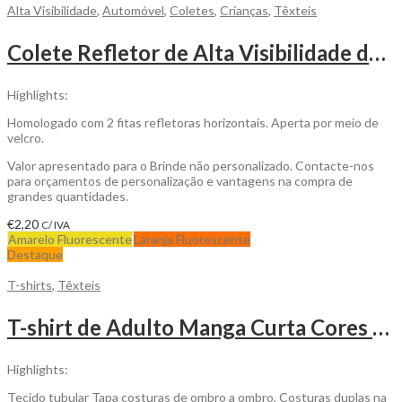
Alta Visibilidade
,
Automóvel
,
Coletes
,
Crianças
,
Têxteis
Colete Refletor de Alta Visibilidade de Criança para ser Personalizado
Highlights:
Homologado com 2 fitas refletoras horizontais. Aperta por meio de
velcro.
Valor apresentado para o Brinde não personalizado. Contacte-nos
para orçamentos de personalização e vantagens na compra de
grandes quantidades.
€
2,20
C/ IVA
Amarelo Fluorescente
Laranja Fluorescente
Destaque
T-shirts
,
Têxteis
T-shirt de Adulto Manga Curta Cores 150gr para Personalizar
Highlights:
Tecido tubular Tapa costuras de ombro a ombro, Costuras duplas na