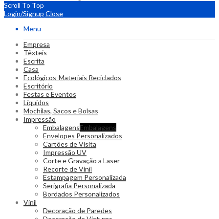
Scroll To Top
Login/Signup
Close
Menu
Empresa
Têxteis
Escrita
Casa
Ecológicos-Materiais Reciclados
Escritório
Festas e Eventos
Líquidos
Mochilas, Sacos e Bolsas
Impressão
Embalagens
Embalagens
Envelopes Personalizados
Cartões de Visita
Impressão UV
Corte e Gravação a Laser
Recorte de Vinil
Estampagem Personalizada
Serigrafia Personalizada
Bordados Personalizados
Vinil
Decoração de Paredes
Decoração de Viaturas