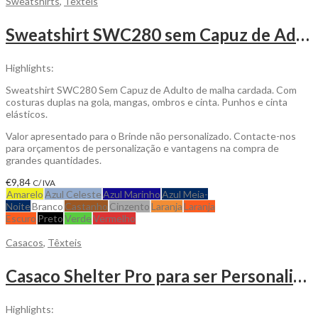
Sweatshirts
,
Têxteis
Sweatshirt SWC280 sem Capuz de Adulto Personalizável
Highlights:
Sweatshirt SWC280 Sem Capuz de Adulto de malha cardada. Com
costuras duplas na gola, mangas, ombros e cinta. Punhos e cinta
elásticos.
Valor apresentado para o Brinde não personalizado. Contacte-nos
para orçamentos de personalização e vantagens na compra de
grandes quantidades.
€
9,84
C/ IVA
Amarelo
Azul Celeste
Azul Marinho
Azul Meia-
Noite
Branco
Castanho
Cinzento
Laranja
Laranja
Escuro
Preto
Verde
Vermelho
Casacos
,
Têxteis
Casaco Shelter Pro para ser Personalizado
Highlights: