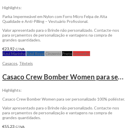
Highlights:
Parka Impermeável em Nylon com Forro Micro Felpa de Alta
Qualidade e Anti-Pilling – Vestuário Profissional.
Valor apresentado para o Brinde não personalizado. Contacte-nos
para orçamentos de personalização e vantagens na compra de
grandes quantidades.
€
23,92
C/ IVA
Azul Marinho
Azul Royal
Cinzento
Preto
Vermelho
Casacos
,
Têxteis
Casaco Crew Bomber Women para ser Personalizado
Highlights:
Casaco Crew Bomber Women para ser personalizado 100% poliéster.
Valor apresentado para o Brinde não personalizado. Contacte-nos
para orçamentos de personalização e vantagens na compra de
grandes quantidades.
€
55,23
C/ IVA