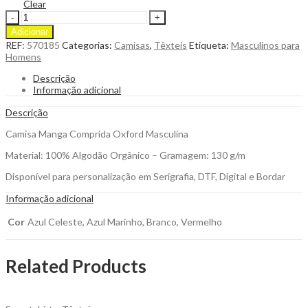
Clear
Camisa
Manga
Adicionar
Comprida
REF:
570185
Categorias:
Camisas
,
Têxteis
Etiqueta:
Masculinos para
Oxford
Homens
Masculina
para
Descrição
Personalizar
Informação adicional
quantity
Descrição
Camisa Manga Comprida Oxford Masculina
Material: 100% Algodão Orgânico – Gramagem: 130 g/m
Disponível para personalização em Serigrafia, DTF, Digital e Bordar
Informação adicional
Cor
Azul Celeste, Azul Marinho, Branco, Vermelho
Related Products