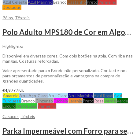
Azul Celeste
Azul Marinho
Branco
Castanho
Preto
Vermelho
Destaque
Pólos
,
Têxteis
Polo Adulto MPS180 de Cor em Algodão Piqué para Personalizar
Highlights:
Disponível em diversas cores. Com dois botões na gola. Com ribe nas
mangas. Costuras reforçadas.
Valor apresentado para o Brinde não personalizado. Contacte-nos
para orçamentos de personalização e vantagens na compra de
grandes quantidades.
€
4,97
C/ IVA
Amarelo
Azul Aço-Claro
Azul Claro
Azul Marinho
Azul Royal
Azul
Turquesa
Branco
Cinzento
Fuchsia
Laranja
Preto
Rosa
Verde
Verde
Escuro
Verde Lima
Vermelho
Casacos
,
Têxteis
Parka Impermeável com Forro para ser personalizada