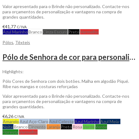
Valor apresentado para o Brinde não personalizado. Contacte-nos
para orçamentos de personalização e vantagens na compra de
grandes quantidades.
€
41,77
C/ IVA
Azul Marinho
Branco
Cinza Escuro
Preto
Vermelho
Pólos
,
Têxteis
Pólo de Senhora de cor para personalizar
Highlights:
Pólo Cores de Senhora com dois botões. Malha em algodão Piqué.
Ribe nas mangas e costuras reforçadas
Valor apresentado para o Brinde não personalizado. Contacte-nos
para orçamentos de personalização e vantagens na compra de
grandes quantidades.
€
6,26
C/ IVA
Amarelo
Azul Aço-Claro
Azul Celeste
Azul Marinho
Azul Meia-
Noite
Branco
Cinzento
Laranja
Preto
Rosa
Verde
Verde
Floresta
Vermelho