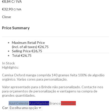
€
8,84
C/ IVA
€
32,90
C/ IVA
Close
Price Summary
Maximum Retail Price
(incl. of all taxes)
€
26,75
Selling Price
€
26,75
Total
€
26,75
In Stock
Highlights:
Camisa Oxford manga comprida 140 gramas feita 100% de algodão
orgânico. Varias cores para personalização.
Valor apresentado para o Brinde não personalizado. Contacte-nos
para orçamentos de personalização e vantagens na compra de
grandes quantidades.
Azul Celeste
Azul Marinho
Branco
Vermelho
Cor