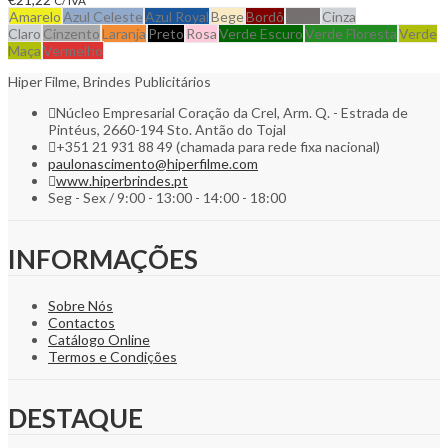
C/ IVA
Amarelo
Azul Celeste
Azul Royal
Bege
Bordô
Cinza
Cinza
Claro
Cinzento
Laranja
Preto
Rosa
Verde Escuro
Verde Floresta
Verde
Maça
Vermelho
Hiper Filme, Brindes Publicitários
Núcleo Empresarial Coração da Crel, Arm. Q. - Estrada de
Pintéus, 2660-194 Sto. Antão do Tojal
+351 21 931 88 49 (chamada para rede fixa nacional)
paulonascimento@hiperfilme.com
www.hiperbrindes.pt
Seg - Sex / 9:00 - 13:00 - 14:00 - 18:00
INFORMAÇÕES
Sobre Nós
Contactos
Catálogo Online
Termos e Condições
DESTAQUE