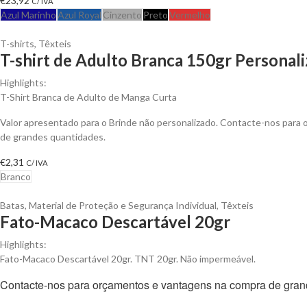
€
23,92
C/ IVA
Azul Marinho
Azul Royal
Cinzento
Preto
Vermelho
T-shirts
,
Têxteis
T-shirt de Adulto Branca 150gr Personali
Highlights:
T-Shirt Branca de Adulto de Manga Curta
Valor apresentado para o Brinde não personalizado. Contacte-nos para
de grandes quantidades.
€
2,31
C/ IVA
Branco
Batas
,
Material de Proteção e Segurança Individual
,
Têxteis
Fato-Macaco Descartável 20gr
Highlights:
Fato-Macaco Descartável 20gr. TNT 20gr. Não impermeável.
Contacte-nos para orçamentos e vantagens na compra de gran