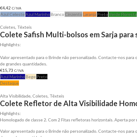
€
4,42
C/ IVA
Azul Celeste
Azul Marinho
Branco
Cinzento
Laranja
Preto
Verde Floresta
Coletes
,
Têxteis
Colete Safish Multi-bolsos em Sarja para
Highlights:
Colete Safish multi-bolsos em Sarja de Algodão, Fecho em Nylon
Valor apresentado para o Brinde não personalizado. Contacte-nos para
de grandes quantidades.
€
15,73
C/ IVA
Azul Marinho
Bege
Preto
Destaque
Alta Visibilidade
,
Coletes
,
Têxteis
Colete Refletor de Alta Visibilidade Hom
Highlights:
Homologado de classe 2. Com 2 Fitas refletoras horizontais. Aperta por 
Valor apresentado para o Brinde não personalizado. Contacte-nos para