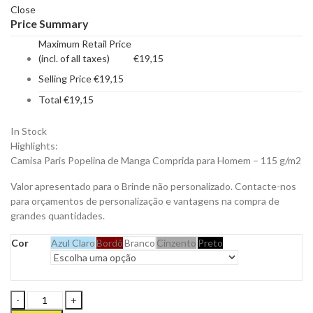
Close
Price Summary
Maximum Retail Price
(incl. of all taxes)
€
19,15
Selling Price
€
19,15
Total
€
19,15
In Stock
Highlights:
Camisa Paris Popelina de Manga Comprida para Homem – 115 g/m2
Valor apresentado para o Brinde não personalizado. Contacte-nos
para orçamentos de personalização e vantagens na compra de
grandes quantidades.
Cor
Azul Claro
Bordô
Branco
Cinzento
Preto
Camisa
Paris