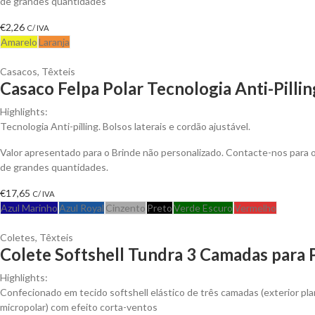
de grandes quantidades
€
2,26
C/ IVA
Amarelo
Laranja
Casacos
,
Têxteis
Casaco Felpa Polar Tecnologia Anti-Pillin
Highlights:
Tecnologia Anti-pilling. Bolsos laterais e cordão ajustável.
Valor apresentado para o Brinde não personalizado. Contacte-nos para
de grandes quantidades.
€
17,65
C/ IVA
Azul Marinho
Azul Royal
Cinzento
Preto
Verde Escuro
Vermelho
Coletes
,
Têxteis
Colete Softshell Tundra 3 Camadas para 
Highlights:
Confecionado em tecido softshell elástico de três camadas (exterior plan
micropolar) com efeito corta-ventos