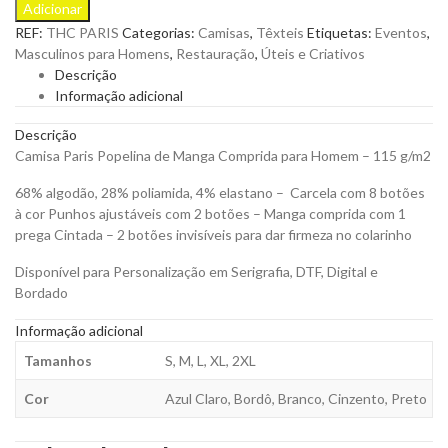
Adicionar
de
REF:
THC PARIS
Categorias:
Camisas
,
Têxteis
Etiquetas:
Eventos
,
M.
Masculinos para Homens
,
Restauração
,
Úteis e Criativos
Comprida
Descrição
Homem
Informação adicional
para
Personalizar
Descrição
quantity
Camisa Paris Popelina de Manga Comprida para Homem – 115 g/m2
68% algodão, 28% poliamida, 4% elastano – Carcela com 8 botões
à cor Punhos ajustáveis com 2 botões – Manga comprida com 1
prega Cintada – 2 botões invisíveis para dar firmeza no colarinho
Disponível para Personalização em Serigrafia, DTF, Digital e
Bordado
Informação adicional
Tamanhos
S, M, L, XL, 2XL
Cor
Azul Claro, Bordô, Branco, Cinzento, Preto