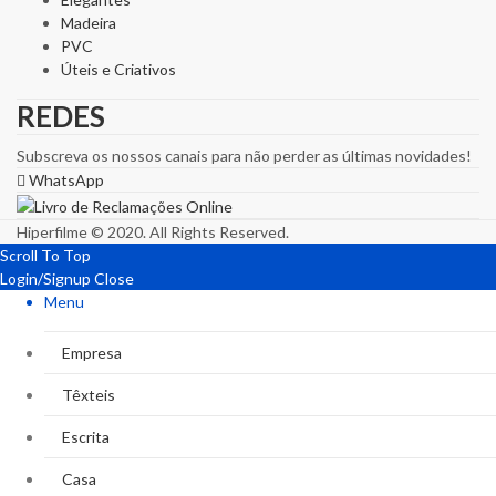
Madeira
PVC
Úteis e Criativos
REDES
Subscreva os nossos canais para não perder as últimas novidades!
WhatsApp
Hiperfilme © 2020. All Rights Reserved.
Scroll To Top
Login/Signup
Close
Menu
Empresa
Têxteis
Escrita
Casa