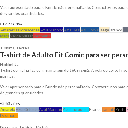
Valor apresentado para o Brinde não personalizado. Contacte-nos para
de grandes quantidades.
€
17,22
C/ IVA
Amarelo Fluorescente
Azul Marinho
Azul Real
Azul Royal
Bege
Branco
Ci
Maça
Verde Militar
Vermelho
T-shirts
,
Têxteis
T-shirt de Adulto Fit Comic para ser pers
Highlights:
T-shirt de malha lisa com gramagem de 160 grs/m2. A gola de corte fino.
mangas.
Valor apresentado para o Brinde não personalizado. Contacte-nos para
de grandes quantidades.
€
3,63
C/ IVA
Amarelo
Azul Celeste
Azul Marinho
Azul Turquesa
Branco
Laranja
Preto
Destaque
Desporto
,
T-shirts
,
Têxteis