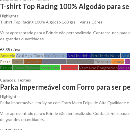
T-shirt Top Racing 100% Algodão para se
Highlights:
T-shirt Top Racing 100% Algodão 160 grs – Várias Cores
Valor apresentado para o Brinde não personalizado. Contacte-nos para
de grandes quantidades.
€
3,35
C/ IVA
Amarelo
Azul Aço-Claro
Azul Celeste
Azul Marinho
Azul Meia-Noite
Azul
Pastel
Camel
Castanho
Cinza Carvão
Cinza Matizado
Cinzento
Laranja
Lil
Escuro
Verde Floresta
Verde Lima
Vermelho
Vermelho Enegrecido
Violet
Casacos
,
Têxteis
Parka Impermeável com Forro para ser pe
Highlights:
Parka Impermeável em Nylon com Forro Micro Felpa de Alta Qualidade e An
Valor apresentado para o Brinde não personalizado. Contacte-nos para
de grandes quantidades.