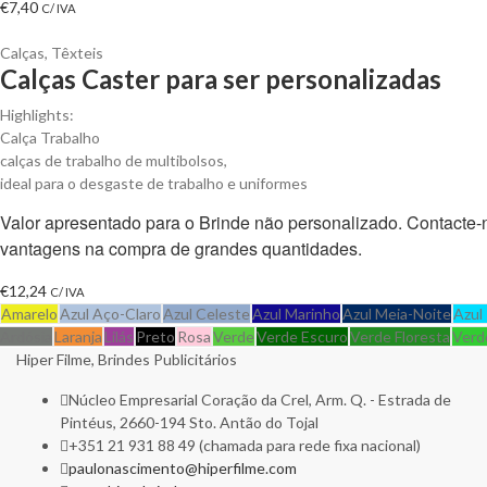
€
7,40
C/ IVA
Calças
,
Têxteis
Calças Caster para ser personalizadas
Highlights:
Calça Trabalho
calças de trabalho de multibolsos,
ideal para o desgaste de trabalho e uniformes
Valor apresentado para o Brinde não personalizado. Contacte
vantagens na compra de grandes quantidades.
€
12,24
C/ IVA
Amarelo
Azul Aço-Claro
Azul Celeste
Azul Marinho
Azul Meia-Noite
Azul
Ardósia
Laranja
Lilás
Preto
Rosa
Verde
Verde Escuro
Verde Floresta
Verd
Hiper Filme, Brindes Publicitários
Núcleo Empresarial Coração da Crel, Arm. Q. - Estrada de
Pintéus, 2660-194 Sto. Antão do Tojal
+351 21 931 88 49 (chamada para rede fixa nacional)
paulonascimento@hiperfilme.com