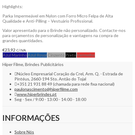
Highlights:
Parka Impermeável em Nylon com Forro Micro Felpa de Alta
Qualidade e Anti-Pilling – Vestuário Profissional.
Valor apresentado para o Brinde não personalizado. Contacte-nos
para orçamentos de personalização e vantagens na compra de
grandes quantidades.
€
23,92
C/ IVA
Azul Marinho
Azul Royal
Cinzento
Preto
Vermelho
Hiper Filme, Brindes Publicitários
Núcleo Empresarial Coração da Crel, Arm. Q. - Estrada de
Pintéus, 2660-194 Sto. Antão do Tojal
+351 21 931 88 49 (chamada para rede fixa nacional)
paulonascimento@hiperfilme.com
www.hiperbrindes.pt
Seg - Sex / 9:00 - 13:00 - 14:00 - 18:00
INFORMAÇÕES
Sobre Nós