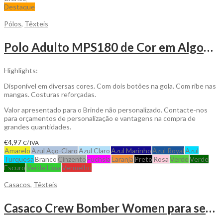
Destaque
Pólos
,
Têxteis
Polo Adulto MPS180 de Cor em Algodão Piqué para Personalizar
Highlights:
Disponível em diversas cores. Com dois botões na gola. Com ribe nas
mangas. Costuras reforçadas.
Valor apresentado para o Brinde não personalizado. Contacte-nos
para orçamentos de personalização e vantagens na compra de
grandes quantidades.
€
4,97
C/ IVA
Amarelo
Azul Aço-Claro
Azul Claro
Azul Marinho
Azul Royal
Azul
Turquesa
Branco
Cinzento
Fuchsia
Laranja
Preto
Rosa
Verde
Verde
Escuro
Verde Lima
Vermelho
Casacos
,
Têxteis
Casaco Crew Bomber Women para ser Personalizado