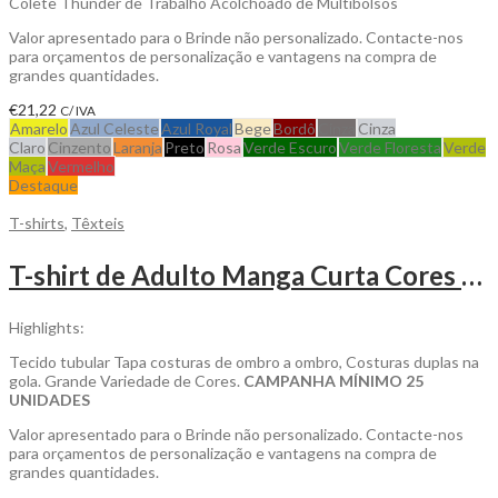
Colete Thunder de Trabalho Acolchoado de Multibolsos
Valor apresentado para o Brinde não personalizado. Contacte-nos
para orçamentos de personalização e vantagens na compra de
grandes quantidades.
€
21,22
C/ IVA
Amarelo
Azul Celeste
Azul Royal
Bege
Bordô
Cinza
Cinza
Claro
Cinzento
Laranja
Preto
Rosa
Verde Escuro
Verde Floresta
Verde
Maça
Vermelho
Destaque
T-shirts
,
Têxteis
T-shirt de Adulto Manga Curta Cores 150gr para Personalizar
Highlights:
Tecido tubular Tapa costuras de ombro a ombro, Costuras duplas na
gola. Grande Variedade de Cores.
CAMPANHA MÍNIMO 25
UNIDADES
Valor apresentado para o Brinde não personalizado. Contacte-nos
para orçamentos de personalização e vantagens na compra de
grandes quantidades.