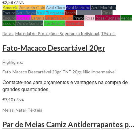
€
2,58
C/ IVA
Amarelo
Amarelo Gold
Azul Claro
Azul Marinho
Azul Marinho
Escuro
Azul Royal
Azul Turquesa
Bordô
Cinza Carvão
Cinza
Escuro
Fuchsia
Laranja
Laranja Escuro
Preto
Rosa
Rosa Fuchsia
Verde
Escuro
Verde Garrafa
Verde Lima
Vermelho
Batas
,
Material de Proteção e Segurança Individual
,
Têxteis
Fato-Macaco Descartável 20gr
Highlights:
Fato-Macaco Descartável 20gr. TNT 20gr. Não impermeável.
Contacte-nos para orçamentos e vantagens na compra de
grandes quantidades.
€
7,40
C/ IVA
Meias
,
Natal
,
Têxteis
Par de Meias Camiz Antiderrapantes para Personalizar