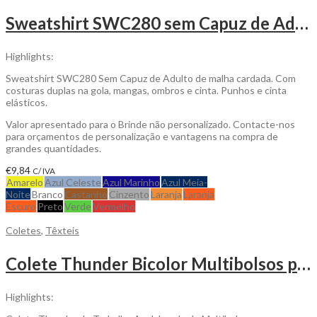
Sweatshirt SWC280 sem Capuz de Adulto Personalizável
Highlights:
Sweatshirt SWC280 Sem Capuz de Adulto de malha cardada. Com
costuras duplas na gola, mangas, ombros e cinta. Punhos e cinta
elásticos.
Valor apresentado para o Brinde não personalizado. Contacte-nos
para orçamentos de personalização e vantagens na compra de
grandes quantidades.
€
9,84
C/ IVA
Amarelo
Azul Celeste
Azul Marinho
Azul Meia-
Noite
Branco
Castanho
Cinzento
Laranja
Laranja
Escuro
Preto
Verde
Vermelho
Coletes
,
Têxteis
Colete Thunder Bicolor Multibolsos para personalizar
Highlights: