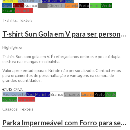
Amarelo
Azul Celeste
Azul Marinho
Azul
Royal
Bordô
Branco
Cinza
Cinzento
Laranja
Preto
Verde
Verde
Escuro
Vermelho
T-shirts
,
Têxteis
T-shirt Sun Gola em V para ser personalizada
Highlights:
T-shirt Sun com gola em V. É reforçada nos ombros e possuí dupla
costura nas mangas e na bainha.
Valor apresentado para o Brinde não personalizado. Contacte-nos
para orçamentos de personalização e vantagens na compra de
grandes quantidades.
€
4,42
C/ IVA
Azul Celeste
Azul Marinho
Branco
Cinzento
Laranja
Preto
Verde
Floresta
Vermelho
Casacos
,
Têxteis
Parka Impermeável com Forro para ser personalizada