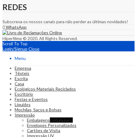
REDES
Subscreva os nossos canais para não perder as últimas novidades!
WhatsApp
Hiperfilme © 2020. All Rights Reserved.
Scroll To Top
Login/Signup
Close
Menu
Empresa
Têxteis
Escrita
Casa
Ecológicos-Materiais Reciclados
Escritório
Festas e Eventos
Líquidos
Mochilas, Sacos e Bolsas
Impressão
Embalagens
Embalagens
Envelopes Personalizados
Cartões de Visita
Impressão UV