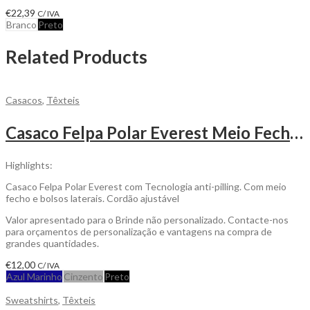
€
22,39
C/ IVA
Branco
Preto
Related Products
Casacos
,
Têxteis
Casaco Felpa Polar Everest Meio Fecho para ser Personalizada
Highlights:
Casaco Felpa Polar Everest com Tecnologia anti-pilling. Com meio
fecho e bolsos laterais. Cordão ajustável
Valor apresentado para o Brinde não personalizado. Contacte-nos
para orçamentos de personalização e vantagens na compra de
grandes quantidades.
€
12,00
C/ IVA
Azul Marinho
Cinzento
Preto
Sweatshirts
,
Têxteis