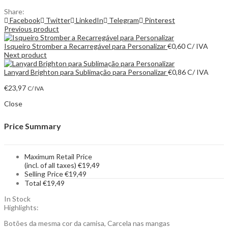
Share:
Facebook
Twitter
LinkedIn
Telegram
Pinterest
Previous product
Isqueiro Stromber a Recarregável para Personalizar
€
0,60
C/ IVA
Next product
Lanyard Brighton para Sublimação para Personalizar
€
0,86
C/ IVA
€
23,97
C/ IVA
Close
Price Summary
Maximum Retail Price
(incl. of all taxes)
€
19,49
Selling Price
€
19,49
Total
€
19,49
In Stock
Highlights:
Botões da mesma cor da camisa, Carcela nas mangas