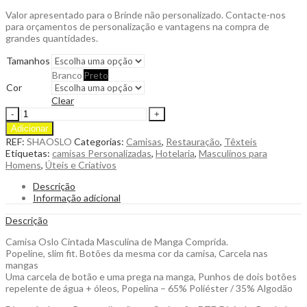
Valor apresentado para o Brinde não personalizado. Contacte-nos
para orçamentos de personalização e vantagens na compra de
grandes quantidades.
Tamanhos
Branco
Preto
Cor
Clear
Camisa
Oslo
Adicionar
Manga
REF:
SHAOSLO
Categorias:
Camisas
,
Restauração
,
Têxteis
Comprida
Etiquetas:
camisas Personalizadas
,
Hotelaria
,
Masculinos para
Slim
Homens
,
Úteis e Criativos
Fit
para
Descrição
Personalizar
Informação adicional
quantity
Descrição
Camisa Oslo Cintada Masculina de Manga Comprida.
Popeline, slim fit. Botões da mesma cor da camisa, Carcela nas
mangas
Uma carcela de botão e uma prega na manga, Punhos de dois botões
repelente de água + óleos, Popelina – 65% Poliéster / 35% Algodão