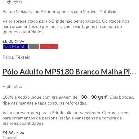
Highlights:
Par de Meias Camiz Antiderrapantes com Motivos Natalícios
Valor apresentado para o Brinde não personalizado. Contacte-nos
para orçamentos de personalização e vantagens na compra de
grandes quantidades.
€
8,00
C/ IVA
Azul Marinho
Cinza
Vermelho
Pólos
,
Têxteis
Pólo Adulto MPS180 Branco Malha Piqué para Personalizar
Highlights:
180-190 g/m²
100% algodão piqué com gramagem de
. Dois botões,
ribe nas mangas e tapa costuras reforçadas.
Valor apresentado para o Brinde não personalizado. Contacte-nos
para orçamentos de personalização e vantagens na compra de
grandes quantidades.
€
4,86
C/ IVA
Branco