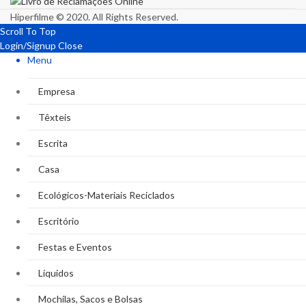
Hiperfilme © 2020. All Rights Reserved.
Scroll To Top
Login/Signup
Close
Menu
Empresa
Têxteis
Escrita
Casa
Ecológicos-Materiais Reciclados
Escritório
Festas e Eventos
Líquidos
Mochilas, Sacos e Bolsas