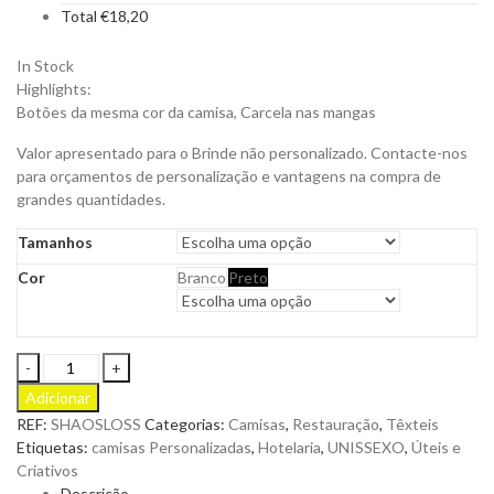
Total
€
18,20
In Stock
Highlights:
Botões da mesma cor da camisa, Carcela nas mangas
Valor apresentado para o Brinde não personalizado. Contacte-nos
para orçamentos de personalização e vantagens na compra de
grandes quantidades.
Tamanhos
Cor
Branco
Preto
Camisa
Oslo
Adicionar
Manga
REF:
SHAOSLOSS
Categorias:
Camisas
,
Restauração
,
Têxteis
Curta
Etiquetas:
camisas Personalizadas
,
Hotelaria
,
UNISSEXO
,
Úteis e
Slim
Criativos
Fit
Descrição