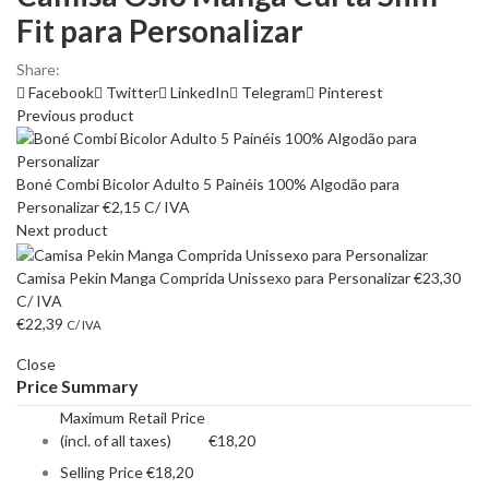
Fit para Personalizar
Share:
Facebook
Twitter
LinkedIn
Telegram
Pinterest
Previous product
Boné Combi Bicolor Adulto 5 Painéis 100% Algodão para
Personalizar
€
2,15
C/ IVA
Next product
Camisa Pekin Manga Comprida Unissexo para Personalizar
€
23,30
C/ IVA
€
22,39
C/ IVA
Close
Price Summary
Maximum Retail Price
(incl. of all taxes)
€
18,20
Selling Price
€
18,20