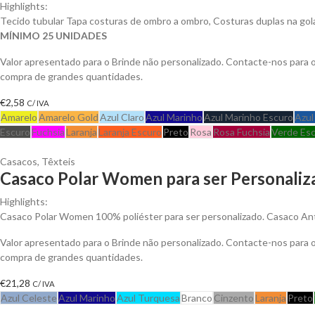
Highlights:
Tecido tubular Tapa costuras de ombro a ombro, Costuras duplas na go
MÍNIMO 25 UNIDADES
Valor apresentado para o Brinde não personalizado. Contacte-nos para
compra de grandes quantidades.
€
2,58
C/ IVA
Amarelo
Amarelo Gold
Azul Claro
Azul Marinho
Azul Marinho Escuro
Azul
Escuro
Fuchsia
Laranja
Laranja Escuro
Preto
Rosa
Rosa Fuchsia
Verde Es
Casacos
,
Têxteis
Casaco Polar Women para ser Personaliz
Highlights:
Casaco Polar Women 100% poliéster para ser personalizado. Casaco Anti-
Valor apresentado para o Brinde não personalizado. Contacte-nos para
compra de grandes quantidades.
€
21,28
C/ IVA
Azul Celeste
Azul Marinho
Azul Turquesa
Branco
Cinzento
Laranja
Preto