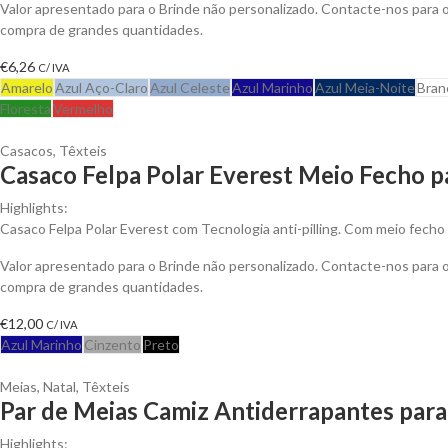
Valor apresentado para o Brinde não personalizado. Contacte-nos para
compra de grandes quantidades.
€
6,26
C/ IVA
Amarelo
Azul Aço-Claro
Azul Celeste
Azul Marinho
Azul Meia-Noite
Bran
Floresta
Vermelho
Casacos
,
Têxteis
Casaco Felpa Polar Everest Meio Fecho p
Highlights:
Casaco Felpa Polar Everest com Tecnologia anti-pilling. Com meio fecho 
Valor apresentado para o Brinde não personalizado. Contacte-nos para
compra de grandes quantidades.
€
12,00
C/ IVA
Azul Marinho
Cinzento
Preto
Meias
,
Natal
,
Têxteis
Par de Meias Camiz Antiderrapantes para
Highlights: