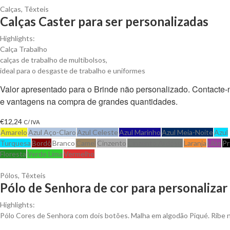
Calças
,
Têxteis
Calças Caster para ser personalizadas
Highlights:
Calça Trabalho
calças de trabalho de multibolsos,
ideal para o desgaste de trabalho e uniformes
Valor apresentado para o Brinde não personalizado. Contacte
e vantagens na compra de grandes quantidades.
€
12,24
C/ IVA
Amarelo
Azul Aço-Claro
Azul Celeste
Azul Marinho
Azul Meia-Noite
Azul
Turquesa
Bordô
Branco
Camel
Cinzento
Cinzento Ardósia
Laranja
Lilás
Pr
Floresta
Verde Lima
Vermelho
Pólos
,
Têxteis
Pólo de Senhora de cor para personalizar
Highlights:
Pólo Cores de Senhora com dois botões. Malha em algodão Piqué. Ribe 