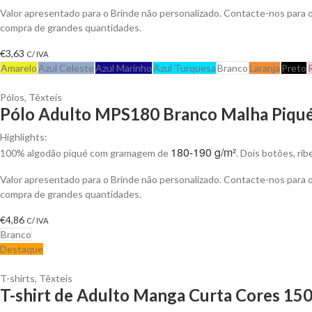
Valor apresentado para o Brinde não personalizado. Contacte-nos para
compra de grandes quantidades.
€
3,63
C/ IVA
Amarelo
Azul Celeste
Azul Marinho
Azul Turquesa
Branco
Laranja
Preto
Pólos
,
Têxteis
Pólo Adulto MPS180 Branco Malha Piqué 
Highlights:
180-190 g/m²
100% algodão piqué com gramagem de
. Dois botões, ri
Valor apresentado para o Brinde não personalizado. Contacte-nos para
compra de grandes quantidades.
€
4,86
C/ IVA
Branco
Destaque
T-shirts
,
Têxteis
T-shirt de Adulto Manga Curta Cores 150