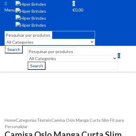
0
Menu
€
0,00
Search
0
Menu
€
0,00
Search
Home
Categorias
Têxteis
Camisa Oslo Manga Curta Slim Fit para
Personalizar
Camisa Oslo Manga Curta Slim