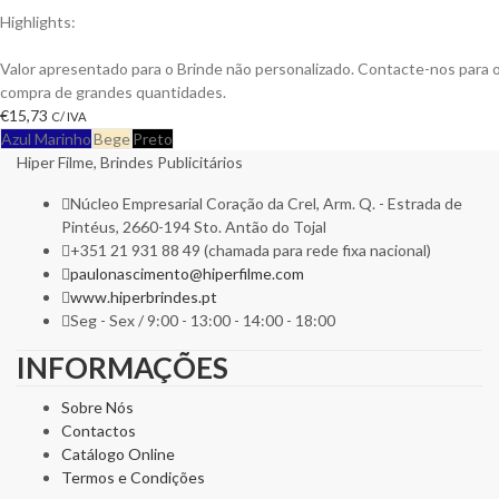
Highlights:
Colete Safish multi-bolsos em Sarja de Algodão, Fecho em Nylon
Valor apresentado para o Brinde não personalizado. Contacte-nos para
compra de grandes quantidades.
€
15,73
C/ IVA
Azul Marinho
Bege
Preto
Hiper Filme, Brindes Publicitários
Núcleo Empresarial Coração da Crel, Arm. Q. - Estrada de
Pintéus, 2660-194 Sto. Antão do Tojal
+351 21 931 88 49 (chamada para rede fixa nacional)
paulonascimento@hiperfilme.com
www.hiperbrindes.pt
Seg - Sex / 9:00 - 13:00 - 14:00 - 18:00
INFORMAÇÕES
Sobre Nós
Contactos
Catálogo Online
Termos e Condições