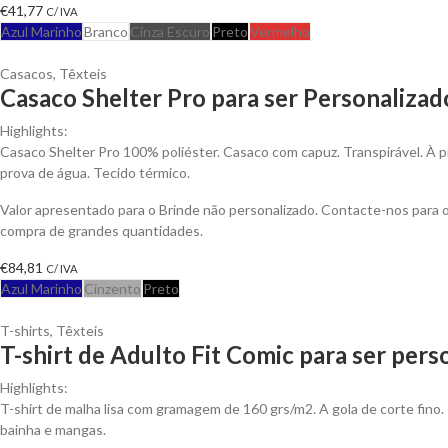
€
41,77
C/ IVA
Azul Marinho
Branco
Cinza Escuro
Preto
Vermelho
Casacos
,
Têxteis
Casaco Shelter Pro para ser Personalizad
Highlights:
Casaco Shelter Pro 100% poliéster. Casaco com capuz. Transpirável. À p
prova de água. Tecido térmico.
Valor apresentado para o Brinde não personalizado. Contacte-nos para
compra de grandes quantidades.
€
84,81
C/ IVA
Azul Marinho
Cinzento
Preto
T-shirts
,
Têxteis
T-shirt de Adulto Fit Comic para ser pers
Highlights:
T-shirt de malha lisa com gramagem de 160 grs/m2. A gola de corte fino.
bainha e mangas.