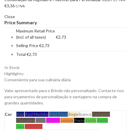
€
3,36
C/ IVA
Close
Price Summary
Maximum Retail Price
(incl. of all taxes)
€
2,73
Selling Price
€
2,73
Total
€
2,73
In Stock
Highlights:
Conveniente para sua culinária diária
Valor apresentado para o Brinde não personalizado. Contacte-nos
para orçamentos de personalização e vantagens na compra de
grandes quantidades.
Cor
Azul
Azul Marinho
Azul Royal
Bege
Branco
Castanho
Chocolate
Cinza
Fuchsia
Laranja
Preto
Verde
Verde
Lima
Vermelho