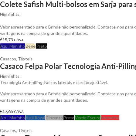
Colete Safish Multi-bolsos em Sarja para
Highlights:
Colete Safish multi-bolsos em Sarja de Algodão, Fecho em Nylon
Valor apresentado para o Brinde não personalizado. Contacte-nos para 
vantagens na compra de grandes quantidades.
€
15,73
C/ IVA
Azul Marinho
Bege
Preto
Casacos
,
Têxteis
Casaco Felpa Polar Tecnologia Anti-Pillin
Highlights:
Tecnologia Anti-pilling. Bolsos laterais e cordão ajustável.
Valor apresentado para o Brinde não personalizado. Contacte-nos para 
vantagens na compra de grandes quantidades.
€
17,65
C/ IVA
Azul Marinho
Azul Royal
Cinzento
Preto
Verde Escuro
Vermelho
Casacos
,
Têxteis