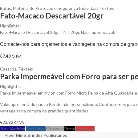
Batas
,
Material de Proteção e Segurança Individual
,
Têxteis
Fato-Macaco Descartável 20gr
Highlights:
Fato-Macaco Descartável 20gr. TNT 20gr. Não impermeável.
Contacte-nos para orçamentos e vantagens na compra de gran
€
7,40
C/ IVA
Casacos
,
Têxteis
Parka Impermeável com Forro para ser pe
Highlights:
Parka Impermeável em Nylon com Forro Micro Felpa de Alta Qualidade e An
Valor apresentado para o Brinde não personalizado. Contacte-nos para 
vantagens na compra de grandes quantidades.
€
23,92
C/ IVA
Azul Marinho
Azul Royal
Cinzento
Preto
Vermelho
Hiper Filme, Brindes Publicitários