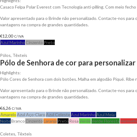
Highlights:
Casaco Felpa Polar Everest com Tecnologia anti-pilling. Com meio fecho 
Valor apresentado para o Brinde não personalizado. Contacte-nos para 
vantagens na compra de grandes quantidades.
€
12,00
C/ IVA
Azul Marinho
Cinzento
Preto
Pólos
,
Têxteis
Pólo de Senhora de cor para personalizar
Highlights:
Pólo Cores de Senhora com dois botões. Malha em algodão Piqué. Ribe 
Valor apresentado para o Brinde não personalizado. Contacte-nos para 
vantagens na compra de grandes quantidades.
€
6,26
C/ IVA
Amarelo
Azul Aço-Claro
Azul Celeste
Azul Marinho
Azul Meia-
Noite
Branco
Cinzento
Laranja
Preto
Rosa
Verde
Verde Floresta
Vermelh
Coletes
,
Têxteis