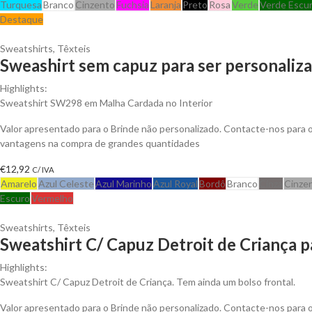
Turquesa
Branco
Cinzento
Fuchsia
Laranja
Preto
Rosa
Verde
Verde Escu
Destaque
Sweatshirts
,
Têxteis
Sweashirt sem capuz para ser personaliz
Highlights:
Sweatshirt SW298 em Malha Cardada no Interior
Valor apresentado para o Brinde não personalizado. Contacte-nos para 
vantagens na compra de grandes quantidades
€
12,92
C/ IVA
Amarelo
Azul Celeste
Azul Marinho
Azul Royal
Bordô
Branco
Cinza
Cinze
Escuro
Vermelho
Sweatshirts
,
Têxteis
Sweatshirt C/ Capuz Detroit de Criança p
Highlights:
Sweatshirt C/ Capuz Detroit de Criança. Tem ainda um bolso frontal.
Valor apresentado para o Brinde não personalizado. Contacte-nos para 