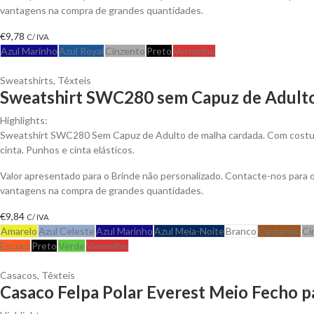
vantagens na compra de grandes quantidades.
€
9,78
C/ IVA
Azul Marinho
Azul Royal
Cinzento
Preto
Vermelho
Sweatshirts
,
Têxteis
Sweatshirt SWC280 sem Capuz de Adulto
Highlights:
Sweatshirt SWC280 Sem Capuz de Adulto de malha cardada. Com costur
cinta. Punhos e cinta elásticos.
Valor apresentado para o Brinde não personalizado. Contacte-nos para 
vantagens na compra de grandes quantidades.
€
9,84
C/ IVA
Amarelo
Azul Celeste
Azul Marinho
Azul Meia-Noite
Branco
Castanho
Ci
Escuro
Preto
Verde
Vermelho
Casacos
,
Têxteis
Casaco Felpa Polar Everest Meio Fecho p