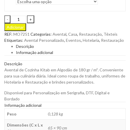
Avental
de
Adicionar
Cozinha
REF:
MO7251
Categorias:
Avental
,
Casa
,
Restauração
,
Têxteis
Kitab
Etiquetas:
Avental Personalizado
,
Eventos
,
Hotelaria
,
Restauração
em
Descrição
Algodão
Informação adicional
de
180
Descrição
gr
Avental de Cozinha Kitab em Algodão de 180 gr / m². Conveniente
para
para sua culinária diária. Ideal como roupa de trabalho, uniformes de
Personalizar
Hotelaria e Restauração e brindes personalizados.
quantity
Disponível para Personalização em Serigrafia, DTF, Digital e
Bordado
Informação adicional
Peso
0,128 kg
Dimensões (C x L x
65 × 90 cm