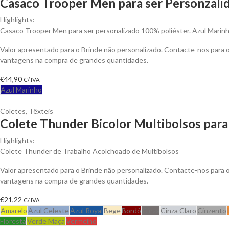
Casaco Trooper Men para ser Personzali
Highlights:
Casaco Trooper Men para ser personalizado 100% poliéster. Azul Marinh
Valor apresentado para o Brinde não personalizado. Contacte-nos para 
vantagens na compra de grandes quantidades.
€
44,90
C/ IVA
Azul Marinho
Coletes
,
Têxteis
Colete Thunder Bicolor Multibolsos para
Highlights:
Colete Thunder de Trabalho Acolchoado de Multibolsos
Valor apresentado para o Brinde não personalizado. Contacte-nos para 
vantagens na compra de grandes quantidades.
€
21,22
C/ IVA
Amarelo
Azul Celeste
Azul Royal
Bege
Bordô
Cinza
Cinza Claro
Cinzento
Floresta
Verde Maça
Vermelho