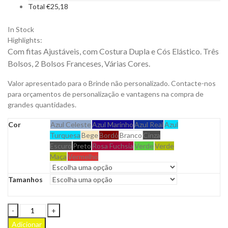
Total
€
25,18
In Stock
Highlights:
Com fitas Ajustáveis, com Costura Dupla e Cós Elástico. Três
Bolsos, 2 Bolsos Franceses, Várias Cores.
Valor apresentado para o Brinde não personalizado. Contacte-nos
para orçamentos de personalização e vantagens na compra de
grandes quantidades.
Cor
Azul Celeste
Azul Marinho
Azul Real
Azul
Turquesa
Bege
Bordô
Branco
Cinza
Escuro
Preto
Rosa Fuchsia
Verde
Verde
Maça
Vermelho
Tamanhos
Calças
Stretch
Adicionar