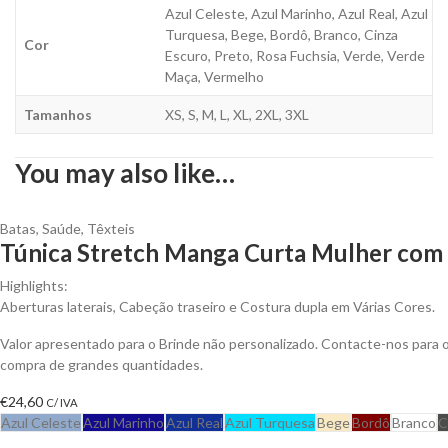
Azul Celeste, Azul Marinho, Azul Real, Azul
Turquesa, Bege, Bordô, Branco, Cinza
Cor
Escuro, Preto, Rosa Fuchsia, Verde, Verde
Maça, Vermelho
Tamanhos
XS, S, M, L, XL, 2XL, 3XL
You may also like…
Batas
,
Saúde
,
Têxteis
Túnica Stretch Manga Curta Mulher com 
Highlights:
Aberturas laterais, Cabeção traseiro e Costura dupla em Várias Cores.
Valor apresentado para o Brinde não personalizado. Contacte-nos para
compra de grandes quantidades.
€
24,60
C/ IVA
Azul Celeste
Azul Marinho
Azul Real
Azul Turquesa
Bege
Bordô
Branco
C