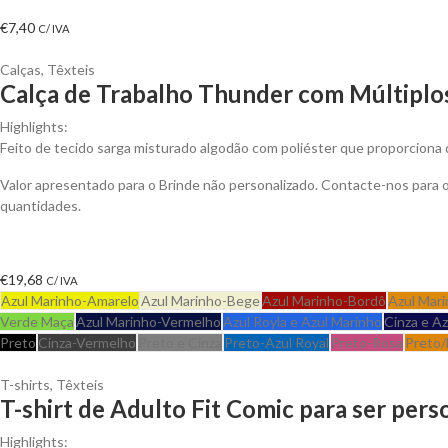
€
7,40
C/ IVA
Calças
,
Têxteis
Calça de Trabalho Thunder com Múltiplos
Highlights:
Feito de tecido sarga misturado algodão com poliéster que proporciona d
Valor apresentado para o Brinde não personalizado. Contacte-nos para
quantidades.
€
19,68
C/ IVA
Azul Marinho-Amarelo
Azul Marinho-Bege
Azul Marinho-Bordô
Azul Mari
Verde Maça
Azul Marinho-Vermelho
Azul Royla e Azul Marinho
Cinza e A
Preto
Cinza-Vermelho
Preto e Cinza
Preto-Azul Royal
Preto-Rosa
Preto/
T-shirts
,
Têxteis
T-shirt de Adulto Fit Comic para ser pers
Highlights: