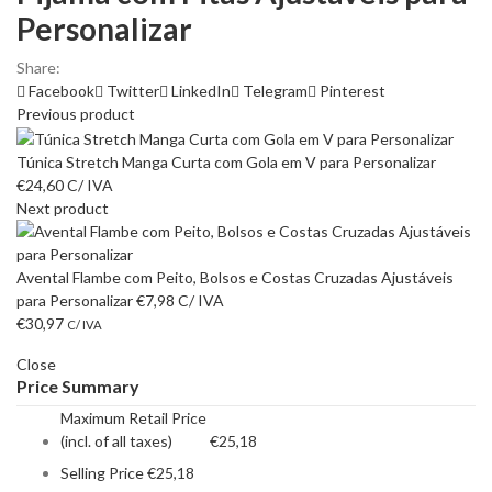
Personalizar
Share:
Facebook
Twitter
LinkedIn
Telegram
Pinterest
Previous product
Túnica Stretch Manga Curta com Gola em V para Personalizar
€
24,60
C/ IVA
Next product
Avental Flambe com Peito, Bolsos e Costas Cruzadas Ajustáveis
para Personalizar
€
7,98
C/ IVA
€
30,97
C/ IVA
Close
Price Summary
Maximum Retail Price
(incl. of all taxes)
€
25,18
Selling Price
€
25,18