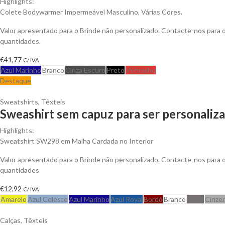
Highlights:
Colete Bodywarmer Impermeável Masculino, Várias Cores.
Valor apresentado para o Brinde não personalizado. Contacte-nos para
quantidades.
€
41,77
C/ IVA
Azul Marinho
Branco
Cinza Escuro
Preto
Vermelho
Destaque
Sweatshirts
,
Têxteis
Sweashirt sem capuz para ser personaliz
Highlights:
Sweatshirt SW298 em Malha Cardada no Interior
Valor apresentado para o Brinde não personalizado. Contacte-nos para
quantidades
€
12,92
C/ IVA
Amarelo
Azul Celeste
Azul Marinho
Azul Royal
Bordô
Branco
Cinza
Cinze
Calças
,
Têxteis