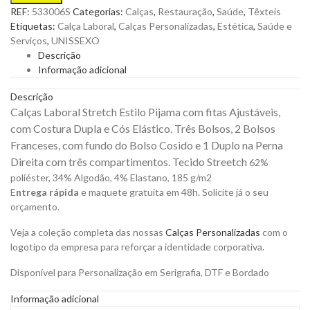
Laboral
REF:
533006S
Categorias:
Calças
,
Restauração
,
Saúde
,
Têxteis
Estilo
Etiquetas:
Calça Laboral
,
Calças Personalizadas
,
Estética
,
Saúde e
Pijama
Serviços
,
UNISSEXO
com
Descrição
Fitas
Informação adicional
Ajustáveis
para
Descrição
Personalizar
Calças Laboral Stretch Estilo Pijama com fitas Ajustáveis,
quantity
com Costura Dupla e Cós Elástico. Três Bolsos, 2 Bolsos
Franceses, com fundo do Bolso Cosido e 1 Duplo na Perna
Direita com três compartimentos. Tecido Streetch
62%
poliéster, 34% Algodão, 4% Elastano, 185 g/m2
E
ntrega rápida
e maquete gratuita em 48h. Solicite já o seu
orçamento.
Veja a coleção completa das nossas
Calças Personalizadas
com o
logotipo da empresa para reforçar a identidade corporativa.
Disponível para Personalização em Serigrafia, DTF e Bordado
Informação adicional