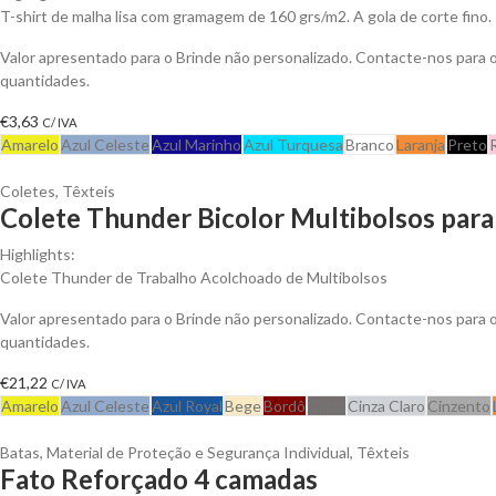
T-shirt de malha lisa com gramagem de 160 grs/m2. A gola de corte fino.
Valor apresentado para o Brinde não personalizado. Contacte-nos para
quantidades.
€
3,63
C/ IVA
Amarelo
Azul Celeste
Azul Marinho
Azul Turquesa
Branco
Laranja
Preto
Coletes
,
Têxteis
Colete Thunder Bicolor Multibolsos para
Highlights:
Colete Thunder de Trabalho Acolchoado de Multibolsos
Valor apresentado para o Brinde não personalizado. Contacte-nos para
quantidades.
€
21,22
C/ IVA
Amarelo
Azul Celeste
Azul Royal
Bege
Bordô
Cinza
Cinza Claro
Cinzento
Batas
,
Material de Proteção e Segurança Individual
,
Têxteis
Fato Reforçado 4 camadas