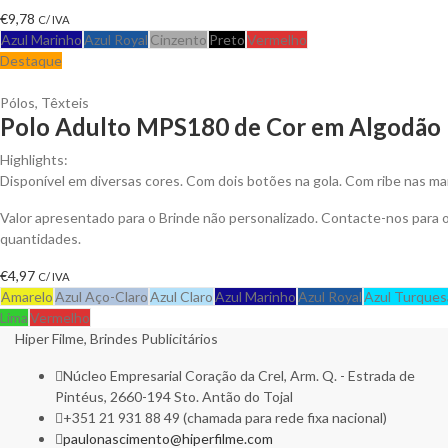
€
9,78
C/ IVA
Azul Marinho
Azul Royal
Cinzento
Preto
Vermelho
Destaque
Pólos
,
Têxteis
Polo Adulto MPS180 de Cor em Algodão P
Highlights:
Disponível em diversas cores. Com dois botões na gola. Com ribe nas ma
Valor apresentado para o Brinde não personalizado. Contacte-nos para
quantidades.
€
4,97
C/ IVA
Amarelo
Azul Aço-Claro
Azul Claro
Azul Marinho
Azul Royal
Azul Turques
Lima
Vermelho
Hiper Filme, Brindes Publicitários
Núcleo Empresarial Coração da Crel, Arm. Q. - Estrada de
Pintéus, 2660-194 Sto. Antão do Tojal
+351 21 931 88 49 (chamada para rede fixa nacional)
paulonascimento@hiperfilme.com