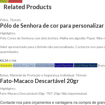
Maça
Vermelho
Related Products
Pólos
,
Têxteis
Pólo de Senhora de cor para personalizar
Highlights:
Pólo Cores de Senhora com dois botões. Malha em algodão Piqué. Ribe 
Valor apresentado para o Brinde não personalizado. Contacte-nos para
quantidades.
€
6,26
C/ IVA
Amarelo
Azul Aço-Claro
Azul Celeste
Azul Marinho
Azul Meia-Noite
Bran
Batas
,
Material de Proteção e Segurança Individual
,
Têxteis
Fato-Macaco Descartável 20gr
Highlights:
Fato-Macaco Descartável 20gr. TNT 20gr. Não impermeável.
Contacte-nos para orçamentos e vantagens na compra de gran