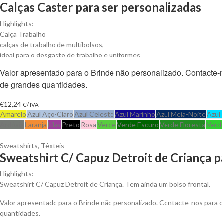
Calças Caster para ser personalizadas
Highlights:
Calça Trabalho
calças de trabalho de multibolsos,
ideal para o desgaste de trabalho e uniformes
Valor apresentado para o Brinde não personalizado. Contacte
de grandes quantidades.
€
12,24
C/ IVA
Amarelo
Azul Aço-Claro
Azul Celeste
Azul Marinho
Azul Meia-Noite
Azul
Ardósia
Laranja
Lilás
Preto
Rosa
Verde
Verde Escuro
Verde Floresta
Verd
Sweatshirts
,
Têxteis
Sweatshirt C/ Capuz Detroit de Criança p
Highlights:
Sweatshirt C/ Capuz Detroit de Criança. Tem ainda um bolso frontal.
Valor apresentado para o Brinde não personalizado. Contacte-nos para
quantidades.