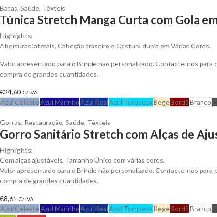
Batas
,
Saúde
,
Têxteis
Túnica Stretch Manga Curta com Gola em 
Highlights:
Aberturas laterais, Cabeção traseiro e Costura dupla em Várias Cores.
Valor apresentado para o Brinde não personalizado. Contacte-nos para
compra de grandes quantidades.
€
24,60
C/ IVA
Azul Celeste
Azul Marinho
Azul Real
Azul Turquesa
Bege
Bordô
Branco
C
Gorros
,
Restauração
,
Saúde
,
Têxteis
Gorro Sanitário Stretch com Alças de Aju
Highlights:
Com alças ajustáveis, Tamanho Único com várias cores.
Valor apresentado para o Brinde não personalizado. Contacte-nos para
compra de grandes quantidades.
€
8,61
C/ IVA
Azul Celeste
Azul Marinho
Azul Real
Azul Turquesa
Bege
Bordô
Branco
C