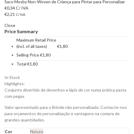
Saco Mosby Non-Woven de Criança para Pintar para Personalizar
€
0,34
C/ IVA
€
2,21
C/ IVA
Close
Price Summary
Maximum Retail Price
(incl. of all taxes)
€
1,80
Selling Price
€
1,80
Total
€
1,80
In Stock
Highlights:
Conjunto divertido de desenhos e lápis de cor numa prática pasta
com pegas
Valor apresentado para o Brinde não personalizado. Contacte-nos
para orçamentos de personalização e vantagens na compra de
grandes quantidades.
Cor
Natura