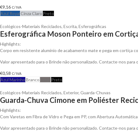
€
9,16
C/ IVA
Azul Royal
Cinza Claro
Preto
Ecológicos-Materiais Reciclados
,
Escrita
,
Esferográficas
Esferográfica Moson Ponteiro em Cortiç
Highlights:
Corpo em resistente alumínio de acabamento mate e pega em cortiça co
Valor apresentado para o Brinde não personalizado. Contacte-nos para
€
0,58
C/ IVA
Azul Marinho
Branco
Cinza
Preto
Ecológicos-Materiais Reciclados
,
Exterior
,
Guarda-Chuvas
Guarda-Chuva Cimone em Poliéster Recic
Highlights:
Com Varetas em Fibra de Vidro e Pega em PP, com Abertura Automática
Valor apresentado para o Brinde não personalizado. Contacte-nos para