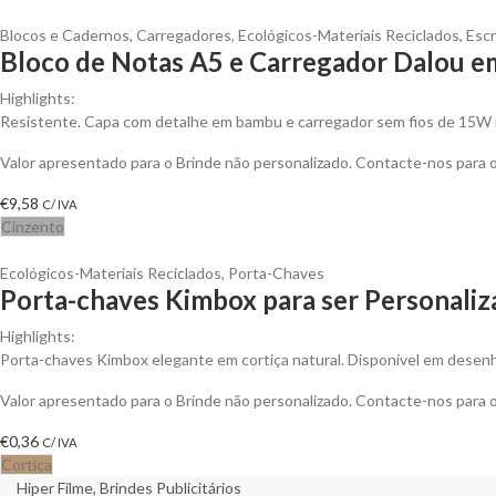
Blocos e Cadernos
,
Carregadores
,
Ecológicos-Materiais Reciclados
,
Escr
Bloco de Notas A5 e Carregador Dalou e
Highlights:
Resistente. Capa com detalhe em bambu e carregador sem fios de 15W 
Valor apresentado para o Brinde não personalizado. Contacte-nos para
€
9,58
C/ IVA
Cinzento
Ecológicos-Materiais Reciclados
,
Porta-Chaves
Porta-chaves Kimbox para ser Personali
Highlights:
Porta-chaves Kimbox elegante em cortiça natural. Disponível em desenho
Valor apresentado para o Brinde não personalizado. Contacte-nos para
€
0,36
C/ IVA
Cortiça
Hiper Filme, Brindes Publicitários