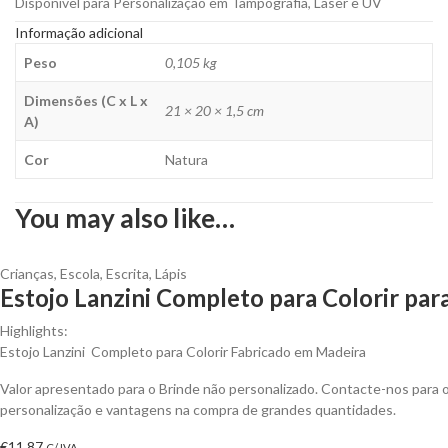
Disponível para Personalização em Tampografia, Laser e UV
Informação adicional
Peso
0,105 kg
Dimensões (C x L x
21 × 20 × 1,5 cm
A)
Cor
Natura
You may also like…
Crianças
,
Escola
,
Escrita
,
Lápis
Estojo Lanzini Completo para Colorir par
Highlights:
Estojo Lanzini Completo para Colorir Fabricado em Madeira
Valor apresentado para o Brinde não personalizado. Contacte-nos para
personalização e vantagens na compra de grandes quantidades.
€
11,87
C/ IVA