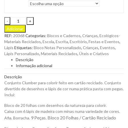
Conjunto
Clumber
Adicionar
para
REF:
20368
Categorias:
Blocos e Cadernos
,
Crianças
,
Ecológicos-
Colorir
Materiais Reciclados
,
Escola
,
Escrita
,
Escritório
,
Festas e Eventos
,
Feito
Lápis
Etiquetas:
Bloco Notas Personalizado
,
Crianças
,
Eventos
,
em
Lápis Personalizado
,
Materiais Reciclados
,
Úteis e Criativos
Cartão
Descrição
Reciclado
Informação adicional
para
Personalizar
Descrição
quantity
Conjunto Clumber para colorir feito em cartão reciclado. Conjunto
divertido de desenhos e lápis de cor numa prática pasta com pegas.
Inclui:
Bloco de 20 folhas com desenhos da natureza para colorir.
Caixa com 6 lápis de madeira com minas numa variedade de cores.
9 Peças. Bloco 20 Folhas /
Cartão Reciclado
Afia. Borracha.