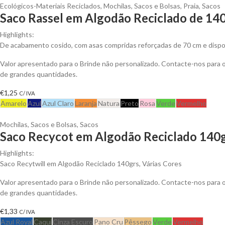
Ecológicos-Materiais Reciclados
,
Mochilas, Sacos e Bolsas
,
Praia
,
Sacos
Saco Rassel em Algodão Reciclado de 140
Highlights:
De acabamento cosido, com asas compridas reforçadas de 70 cm e dispo
Valor apresentado para o Brinde não personalizado. Contacte-nos para
de grandes quantidades.
€
1,25
C/ IVA
Amarelo
Azul
Azul Claro
Laranja
Natura
Preto
Rosa
Verde
Vermelho
Mochilas, Sacos e Bolsas
,
Sacos
Saco Recycot em Algodão Reciclado 140g
Highlights:
Saco Recytwill em Algodão Reciclado 140grs, Várias Cores
Valor apresentado para o Brinde não personalizado. Contacte-nos para
de grandes quantidades.
€
1,33
C/ IVA
Azul Royal
Caqui
Cinza Escuro
Pano Cru
Pêssego
Verde
Vermelho