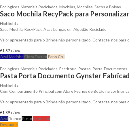
Ecológicos-Materiais Reciclados
,
Mochilas
,
Mochilas, Sacos e Bolsas
Saco Mochila RecyPack para Personaliza
Highlights:
Saco Mochila RecyPack, Asas Longas em Algodão Reciclado
Valor apresentado para o Brinde não personalizado. Contacte-nos para
€
1,87
C/ IVA
Azul Marinho
Cinza Escuro
Pano Cru
Ecológicos-Materiais Reciclados
,
Escritório
,
Pastas
,
Porta-Documentos
Pasta Porta Documento Gynster Fabricad
Highlights:
Com Compartimento Principal com Aba e Fechos de Botão na cor Branc
Valor apresentado para o Brinde não personalizado. Contacte-nos para
€
1,89
C/ IVA
Azul
Branco
Preto
Vermelho
Destaque