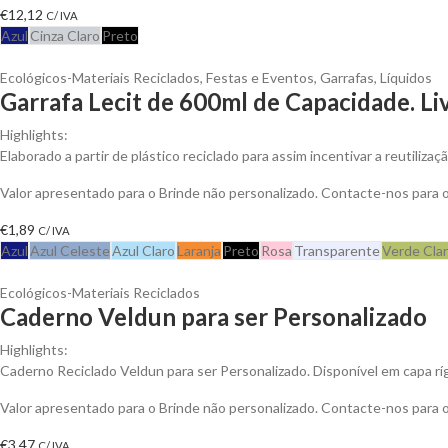
€
12,12
C/ IVA
Azul
Cinza Claro
Preto
Ecológicos-Materiais Reciclados
,
Festas e Eventos
,
Garrafas
,
Líquidos
Garrafa Lecit de 600ml de Capacidade. Li
Highlights:
Elaborado a partir de plástico reciclado para assim incentivar a reutiliza
Valor apresentado para o Brinde não personalizado. Contacte-nos para
€
1,89
C/ IVA
Azul
Azul Celeste
Azul Claro
Laranja
Preto
Rosa
Transparente
Verde Cla
Ecológicos-Materiais Reciclados
Caderno Veldun para ser Personalizado
Highlights:
Caderno Reciclado Veldun para ser Personalizado. Disponível em capa rí
Valor apresentado para o Brinde não personalizado. Contacte-nos para
€
3,47
C/ IVA