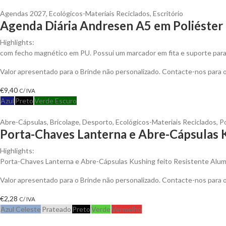
Agendas 2027
,
Ecológicos-Materiais Reciclados
,
Escritório
Agenda Diária Andresen A5 em Poliéster 
Highlights:
com fecho magnético em PU. Possui um marcador em fita e suporte para e
Valor apresentado para o Brinde não personalizado. Contacte-nos para
€
9,40
C/ IVA
Azul
Preto
Verde Escuro
Abre-Cápsulas
,
Bricolage
,
Desporto
,
Ecológicos-Materiais Reciclados
,
P
Porta-Chaves Lanterna e Abre-Cápsulas K
Highlights:
Porta-Chaves Lanterna e Abre-Cápsulas Kushing feito Resistente Alum
Valor apresentado para o Brinde não personalizado. Contacte-nos para
€
2,28
C/ IVA
Azul Celeste
Prateado
Preto
Verde
Vermelho