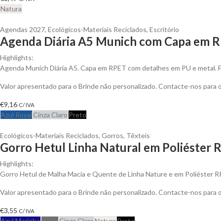
Natura
Agendas 2027
,
Ecológicos-Materiais Reciclados
,
Escritório
Agenda Diária A5 Munich com Capa em R
Highlights:
Agenda Munich Diária A5. Capa em RPET com detalhes em PU e metal. 
Valor apresentado para o Brinde não personalizado. Contacte-nos para
€
9,16
C/ IVA
Azul Royal
Cinza Claro
Preto
Ecológicos-Materiais Reciclados
,
Gorros
,
Têxteis
Gorro Hetul Linha Natural em Poliéster 
Highlights:
Gorro Hetul de Malha Macia e Quente de Linha Nature e em Poliéster 
Valor apresentado para o Brinde não personalizado. Contacte-nos para
€
3,55
C/ IVA
Azul Marinho
Cinza
Cinza Claro
Natura
Preto