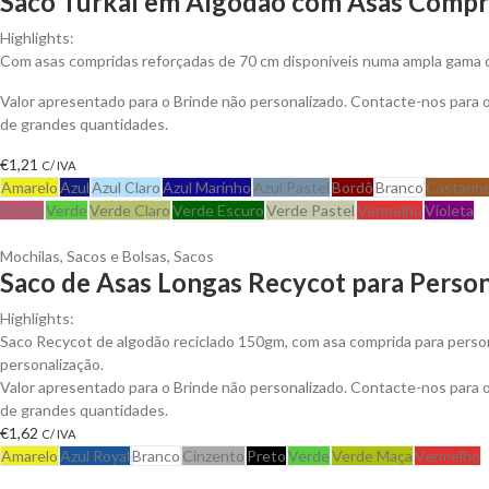
Saco Turkal em Algodão com Asas Compri
Highlights:
Com asas compridas reforçadas de 70 cm disponíveis numa ampla gama 
Valor apresentado para o Brinde não personalizado. Contacte-nos para
de grandes quantidades.
€
1,21
C/ IVA
Amarelo
Azul
Azul Claro
Azul Marinho
Azul Pastel
Bordô
Branco
Castanh
Pastel
Verde
Verde Claro
Verde Escuro
Verde Pastel
Vermelho
Violeta
Mochilas, Sacos e Bolsas
,
Sacos
Saco de Asas Longas Recycot para Person
Highlights:
Saco Recycot de algodão reciclado 150gm, com asa comprida para person
personalização.
Valor apresentado para o Brinde não personalizado. Contacte-nos para
de grandes quantidades.
€
1,62
C/ IVA
Amarelo
Azul Royal
Branco
Cinzento
Preto
Verde
Verde Maça
Vermelho