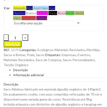
Cor
Amarelo
Azul
Azul Claro
Azul
Marinho
Branco
Fuchsia
Preto
Rosa
Verde
Verde
Claro
Vermelho
Violeta
Saco
Klimbou
Adicionar
em
REF:
1175
Categorias:
Ecológicos-Materiais Reciclados
,
Mochilas,
Algodão
Sacos e Bolsas
,
Praia
,
Sacos
Etiquetas:
Empresas
,
Eventos
,
Orgânico
Materiais Reciclados
,
Saco de Compras
,
Sacos Personalizados
,
de
Tecido Orgânico
140g
Descrição
para
Informação adicional
Personalizar
quantity
Descrição
Saco Klimbou fabricado em material algodão orgânico de 140g/m2.
De acabamento cosido, com asas compridas reforçadas de 70 cm e
disponível numa variada gama de cores. Resistência até 8kg,
incluída etiqueta com distintivo de algodão orgânico e hangtag em