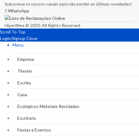
Subscreva os nossos canais para não perder as últimas novidades!
WhatsApp
Hiperfilme © 2020. All Rights Reserved.
Scroll To Top
Login/Signup
Close
Menu
Empresa
Têxteis
Escrita
Casa
Ecológicos-Materiais Reciclados
Escritório
Festas e Eventos