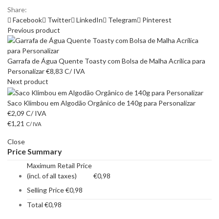
Share:
Facebook
Twitter
LinkedIn
Telegram
Pinterest
Previous product
Garrafa de Água Quente Toasty com Bolsa de Malha Acrílica para
Personalizar
€
8,83
C/ IVA
Next product
Saco Klimbou em Algodão Orgânico de 140g para Personalizar
€
2,09
C/ IVA
€
1,21
C/ IVA
Close
Price Summary
Maximum Retail Price
(incl. of all taxes)
€
0,98
Selling Price
€
0,98
Total
€
0,98