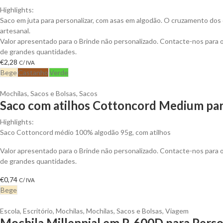
Highlights:
Saco em juta para personalizar, com asas em algodão. O cruzamento dos 
artesanal.
Valor apresentado para o Brinde não personalizado. Contacte-nos para
de grandes quantidades.
€
2,28
C/ IVA
Bege
Castanho
Verde
Mochilas, Sacos e Bolsas
,
Sacos
Saco com atilhos Cottoncord Medium par
Highlights:
Saco Cottoncord médio 100% algodão 95g, com atilhos
Valor apresentado para o Brinde não personalizado. Contacte-nos para
de grandes quantidades.
€
0,74
C/ IVA
Bege
Escola
,
Escritório
,
Mochilas
,
Mochilas, Sacos e Bolsas
,
Viagem
Mochila Millennial em P-600D para Perso