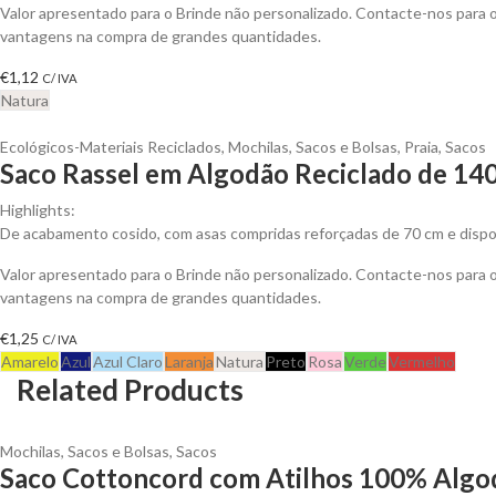
Valor apresentado para o Brinde não personalizado. Contacte-nos para 
vantagens na compra de grandes quantidades.
€
1,12
C/ IVA
Natura
Ecológicos-Materiais Reciclados
,
Mochilas, Sacos e Bolsas
,
Praia
,
Sacos
Saco Rassel em Algodão Reciclado de 140
Highlights:
De acabamento cosido, com asas compridas reforçadas de 70 cm e dispo
Valor apresentado para o Brinde não personalizado. Contacte-nos para 
vantagens na compra de grandes quantidades.
€
1,25
C/ IVA
Amarelo
Azul
Azul Claro
Laranja
Natura
Preto
Rosa
Verde
Vermelho
Related Products
Mochilas, Sacos e Bolsas
,
Sacos
Saco Cottoncord com Atilhos 100% Algod