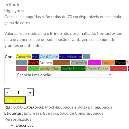
In Stock
Highlights:
Com asas compridas reforçadas de 70 cm disponíveis numa ampla
gama de cores.
Valor apresentado para o Brinde não personalizado. Contacte-nos
para orçamentos de personalização e vantagens na compra de
grandes quantidades.
Cor
Amarelo
Azul
Azul Claro
Azul Marinho
Azul
Pastel
Bordô
Branco
Castanho
Cinzento
Fuchsia
Laranja
Preto
R
Pastel
Verde
Verde Claro
Verde Escuro
Verde Pastel
Vermelho
Saco
Turkal
Adicionar
em
REF:
6050
Categorias:
Mochilas, Sacos e Bolsas
,
Praia
,
Sacos
Algodão
Etiquetas:
Empresas
,
Eventos
,
Saco de Compras
,
Sacos
com
Personalizados
Asas
Descrição
Compridas