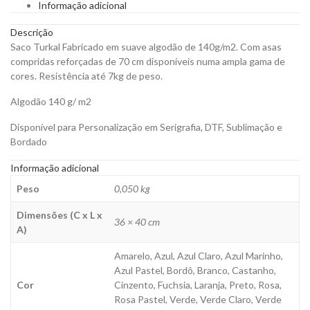
Informação adicional
de
140g
Descrição
para
Saco Turkal Fabricado em suave algodão de 140g/m2. Com asas
Personalizar
compridas reforçadas de 70 cm disponíveis numa ampla gama de
quantity
cores. Resistência até 7kg de peso.
Algodão 140 g/ m2
Disponível para Personalização em Serigrafia, DTF, Sublimação e
Bordado
Informação adicional
Peso
0,050 kg
Dimensões (C x L x
36 × 40 cm
A)
Amarelo, Azul, Azul Claro, Azul Marinho,
Azul Pastel, Bordô, Branco, Castanho,
Cor
Cinzento, Fuchsia, Laranja, Preto, Rosa,
Rosa Pastel, Verde, Verde Claro, Verde