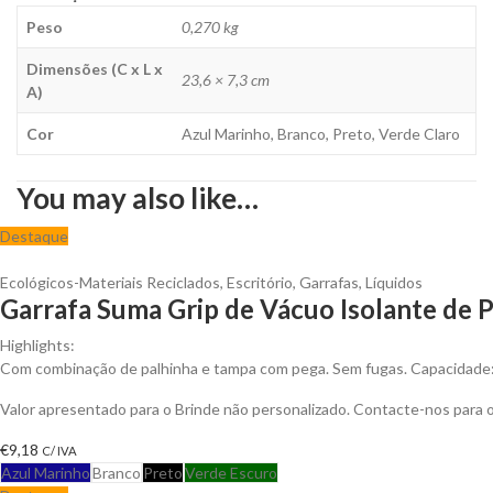
Peso
0,270 kg
Dimensões (C x L x
23,6 × 7,3 cm
A)
Cor
Azul Marinho, Branco, Preto, Verde Claro
You may also like…
Destaque
Ecológicos-Materiais Reciclados
,
Escritório
,
Garrafas
,
Líquidos
Garrafa Suma Grip de Vácuo Isolante de 
Highlights:
Com combinação de palhinha e tampa com pega. Sem fugas. Capacidade:
Valor apresentado para o Brinde não personalizado. Contacte-nos para
€
9,18
C/ IVA
Azul Marinho
Branco
Preto
Verde Escuro