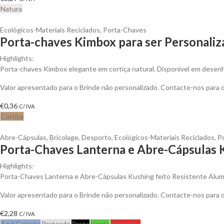
Natura
Ecológicos-Materiais Reciclados
,
Porta-Chaves
Porta-chaves Kimbox para ser Personali
Highlights:
Porta-chaves Kimbox elegante em cortiça natural. Disponível em desenho
Valor apresentado para o Brinde não personalizado. Contacte-nos para
€
0,36
C/ IVA
Cortiça
Abre-Cápsulas
,
Bricolage
,
Desporto
,
Ecológicos-Materiais Reciclados
,
P
Porta-Chaves Lanterna e Abre-Cápsulas K
Highlights:
Porta-Chaves Lanterna e Abre-Cápsulas Kushing feito Resistente Alum
Valor apresentado para o Brinde não personalizado. Contacte-nos para
€
2,28
C/ IVA
Azul Celeste
Prateado
Preto
Verde
Vermelho