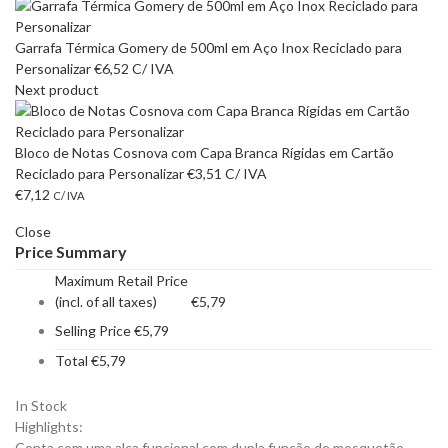
Garrafa Térmica Gomery de 500ml em Aço Inox Reciclado para
Personalizar
€
6,52
C/ IVA
Next product
Bloco de Notas Cosnova com Capa Branca Rígidas em Cartão
Reciclado para Personalizar
€
3,51
C/ IVA
€
7,12
C/ IVA
Close
Price Summary
Maximum Retail Price
(incl. of all taxes)
€
5,79
Selling Price
€
5,79
Total
€
5,79
In Stock
Highlights:
Conta com uma alça funcional com dupla função de mosquetão,