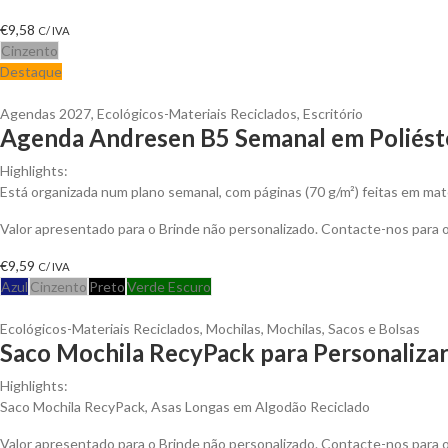
€
9,58
C/ IVA
Cinzento
Destaque
Agendas 2027
,
Ecológicos-Materiais Reciclados
,
Escritório
Agenda Andresen B5 Semanal em Poliéste
Highlights:
Está organizada num plano semanal, com páginas (70 g/m²) feitas em mat
Valor apresentado para o Brinde não personalizado. Contacte-nos para
€
9,59
C/ IVA
Azul
Cinzento
Preto
Verde Escuro
Ecológicos-Materiais Reciclados
,
Mochilas
,
Mochilas, Sacos e Bolsas
Saco Mochila RecyPack para Personaliza
Highlights:
Saco Mochila RecyPack, Asas Longas em Algodão Reciclado
Valor apresentado para o Brinde não personalizado. Contacte-nos para