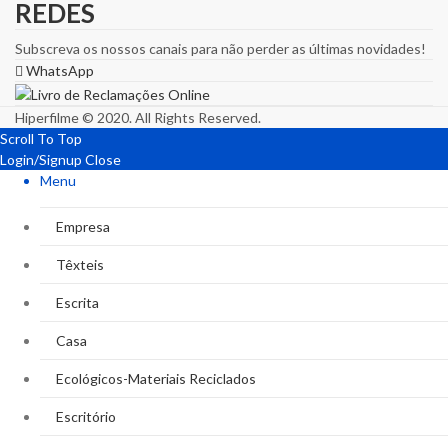
REDES
Subscreva os nossos canais para não perder as últimas novidades!
WhatsApp
Hiperfilme © 2020. All Rights Reserved.
Scroll To Top
Login/Signup
Close
Menu
Empresa
Têxteis
Escrita
Casa
Ecológicos-Materiais Reciclados
Escritório