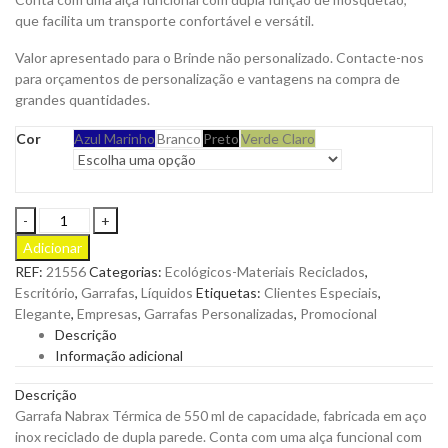
que facilita um transporte confortável e versátil.
Valor apresentado para o Brinde não personalizado. Contacte-nos
para orçamentos de personalização e vantagens na compra de
grandes quantidades.
Cor
Azul Marinho
Branco
Preto
Verde Claro
Garrafa
Nabrax
Adicionar
Térmica
REF:
21556
Categorias:
Ecológicos-Materiais Reciclados
,
em
Escritório
,
Garrafas
,
Líquidos
Etiquetas:
Clientes Especiais
,
Aço
Elegante
,
Empresas
,
Garrafas Personalizadas
,
Promocional
Inox
Descrição
Reciclado
Informação adicional
de
550ml
Descrição
para
Garrafa Nabrax Térmica de 550 ml de capacidade, fabricada em aço
Personalizar
inox reciclado de dupla parede. Conta com uma alça funcional com
quantity