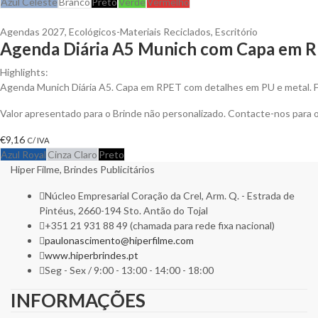
Azul Celeste
Branco
Preto
Verde
Vermelho
Agendas 2027
,
Ecológicos-Materiais Reciclados
,
Escritório
Agenda Diária A5 Munich com Capa em R
Highlights:
Agenda Munich Diária A5. Capa em RPET com detalhes em PU e metal. 
Valor apresentado para o Brinde não personalizado. Contacte-nos para
€
9,16
C/ IVA
Azul Royal
Cinza Claro
Preto
Hiper Filme, Brindes Publicitários
Núcleo Empresarial Coração da Crel, Arm. Q. - Estrada de
Pintéus, 2660-194 Sto. Antão do Tojal
+351 21 931 88 49 (chamada para rede fixa nacional)
paulonascimento@hiperfilme.com
www.hiperbrindes.pt
Seg - Sex / 9:00 - 13:00 - 14:00 - 18:00
INFORMAÇÕES