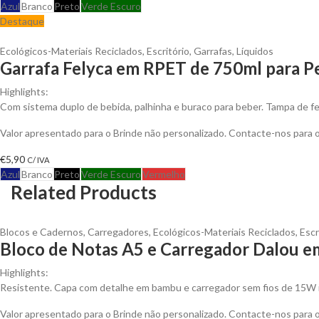
Azul
Branco
Preto
Verde Escuro
Destaque
Ecológicos-Materiais Reciclados
,
Escritório
,
Garrafas
,
Líquidos
Garrafa Felyca em RPET de 750ml para Pe
Highlights:
Com sistema duplo de bebida, palhinha e buraco para beber. Tampa de fe
Valor apresentado para o Brinde não personalizado. Contacte-nos para
€
5,90
C/ IVA
Azul
Branco
Preto
Verde Escuro
Vermelho
Related Products
Blocos e Cadernos
,
Carregadores
,
Ecológicos-Materiais Reciclados
,
Escr
Bloco de Notas A5 e Carregador Dalou e
Highlights:
Resistente. Capa com detalhe em bambu e carregador sem fios de 15W 
Valor apresentado para o Brinde não personalizado. Contacte-nos para