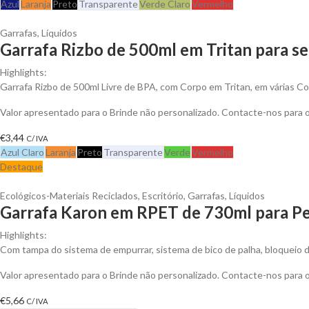
Azul
Laranja
Preto
Transparente
Verde Claro
Vermelho
Garrafas
,
Líquidos
Garrafa Rizbo de 500ml em Tritan para se
Highlights:
Garrafa Rizbo de 500ml Livre de BPA, com Corpo em Tritan, em várias C
Valor apresentado para o Brinde não personalizado. Contacte-nos para
€
3,44
C/ IVA
Azul Claro
Laranja
Preto
Transparente
Verde
Vermelho
Destaque
Ecológicos-Materiais Reciclados
,
Escritório
,
Garrafas
,
Líquidos
Garrafa Karon em RPET de 730ml para Pe
Highlights:
Com tampa do sistema de empurrar, sistema de bico de palha, bloqueio d
Valor apresentado para o Brinde não personalizado. Contacte-nos para
€
5,66
C/ IVA