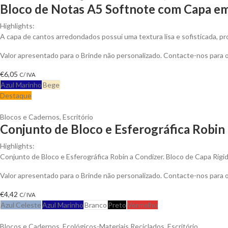
Bloco de Notas A5 Softnote com Capa em 
Highlights:
A capa de cantos arredondados possui uma textura lisa e sofisticada, 
Valor apresentado para o Brinde não personalizado. Contacte-nos para
€
6,05
C/ IVA
Azul Marinho
Bege
Destaque
Blocos e Cadernos
,
Escritório
Conjunto de Bloco e Esferográfica Robin 
Highlights:
Conjunto de Bloco e Esferográfica Robin a Condizer. Bloco de Capa Rí
Valor apresentado para o Brinde não personalizado. Contacte-nos para
€
4,42
C/ IVA
Azul Celeste
Azul Marinho
Branco
Preto
Vermelho
Blocos e Cadernos
,
Ecológicos-Materiais Reciclados
,
Escritório