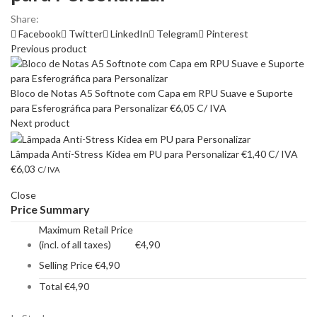
Share:
Facebook
Twitter
LinkedIn
Telegram
Pinterest
Previous product
Bloco de Notas A5 Softnote com Capa em RPU Suave e Suporte
para Esferográfica para Personalizar
€
6,05
C/ IVA
Next product
Lâmpada Anti-Stress Kidea em PU para Personalizar
€
1,40
C/ IVA
€
6,03
C/ IVA
Close
Price Summary
Maximum Retail Price
(incl. of all taxes)
€
4,90
Selling Price
€
4,90
Total
€
4,90