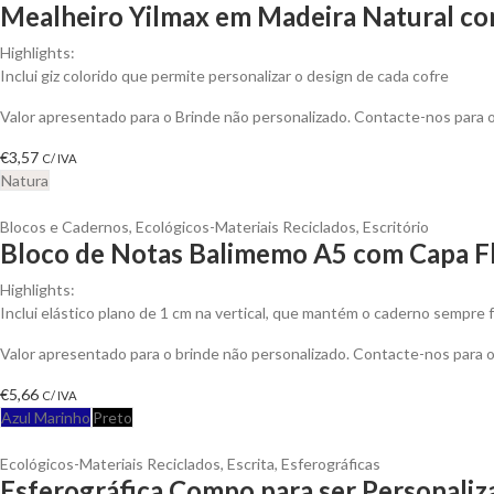
Mealheiro Yilmax em Madeira Natural com
Highlights:
Inclui giz colorido que permite personalizar o design de cada cofre
Valor apresentado para o Brinde não personalizado. Contacte-nos para
€
3,57
C/ IVA
Natura
Blocos e Cadernos
,
Ecológicos-Materiais Reciclados
,
Escritório
Bloco de Notas Balimemo A5 com Capa Fl
Highlights:
Inclui elástico plano de 1 cm na vertical, que mantém o caderno sempre f
Valor apresentado para o brinde não personalizado. Contacte-nos para
€
5,66
C/ IVA
Azul Marinho
Preto
Ecológicos-Materiais Reciclados
,
Escrita
,
Esferográficas
Esferográfica Compo para ser Personaliz