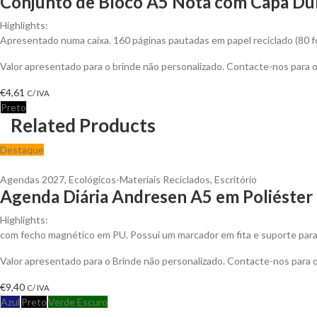
Conjunto de Bloco A5 Nota com Capa Dur
Highlights:
Apresentado numa caixa. 160 páginas pautadas em papel reciclado (80 folha
Valor apresentado para o brinde não personalizado. Contacte-nos para
€
4,61
C/ IVA
Preto
Related Products
Destaque
Agendas 2027
,
Ecológicos-Materiais Reciclados
,
Escritório
Agenda Diária Andresen A5 em Poliéster 
Highlights:
com fecho magnético em PU. Possui um marcador em fita e suporte para e
Valor apresentado para o Brinde não personalizado. Contacte-nos para
€
9,40
C/ IVA
Azul
Preto
Verde Escuro