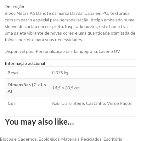
em
Descrição
PU,
Bloco Notas A5 Danote da marca Davda. Capa em PU, texturada,
Texturada
com um patch especial para personalização. Artigo embalado numa
para
sleeve de cartão em cor preta. Inspirado no Set, este bloco traz
Personalizar
uma paleta vibrante de novas cores e uma quantidade otimizada de
quantity
folhas, perfeito para suas necessidades.
Disponível para Personalização em Tampografia, Laser e UV
Informação adicional
Peso
0,375 kg
Dimensões (C x L x
14,5 × 20,5 cm
A)
Cor
Azul Claro, Bege, Castanho, Verde Pastel
You may also like…
Blocos e Cadernos
,
Ecológicos-Materiais Reciclados
,
Escritório