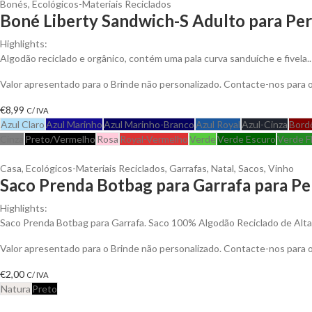
Bonés
,
Ecológicos-Materiais Reciclados
Boné Liberty Sandwich-S Adulto para Per
Highlights:
Algodão reciclado e orgânico, contém uma pala curva sanduíche e fivela..
Valor apresentado para o Brinde não personalizado. Contacte-nos para
€
8,99
C/ IVA
Azul Claro
Azul Marinho
Azul Marinho-Branco
Azul Royal
Azul-Cinza
Bord
Cinza
Preto/Vermelho
Rosa
Royal-Vermelho
Verde
Verde Escuro
Verde F
Casa
,
Ecológicos-Materiais Reciclados
,
Garrafas
,
Natal
,
Sacos
,
Vinho
Saco Prenda Botbag para Garrafa para Pe
Highlights:
Saco Prenda Botbag para Garrafa. Saco 100% Algodão Reciclado de Alt
Valor apresentado para o Brinde não personalizado. Contacte-nos para
€
2,00
C/ IVA
Natura
Preto