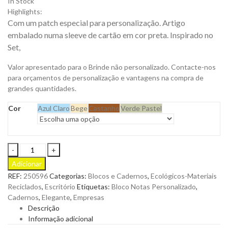
In Stock
Highlights:
Com um patch especial para personalização. Artigo
embalado numa sleeve de cartão em cor preta. Inspirado no
Set,
Valor apresentado para o Brinde não personalizado. Contacte-nos
para orçamentos de personalização e vantagens na compra de
grandes quantidades.
Cor
Azul Claro
Bege
Castanho
Verde Pastel
Bloco
Notas
Adicionar
A5
REF:
250596
Categorias:
Blocos e Cadernos
,
Ecológicos-Materiais
Danote
Reciclados
,
Escritório
Etiquetas:
Bloco Notas Personalizado
,
da
Cadernos
,
Elegante
,
Empresas
marca
Descrição
Davda.
Informação adicional
Capa