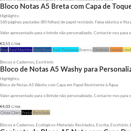
Bloco Notas A5 Breta com Capa de Toque 
Highlights:
160 páginas pautadas (80 folhas) de papel reciclado. Faixa elástica e fit
Valor apresentado para o brinde não personalizado. Contacte-nos para
€
3,51
C/ IVA
Azul
Azul Marinho
Azul Royal
Azul Turquesa
Branco
Cinzento
Laranja
Lim
Blocos e Cadernos
,
Escritório
Bloco de Notas A5 Washy para Personali
Highlights:
Bloco de Notas A5 Washy com Capa em Papel Resistente à Água
Valor apresentado para o Brinde não personalizado. Contacte-nos para
€
4,03
C/ IVA
Cinza Claro
Preto
Reciclado
Blocos e Cadernos
,
Ecológicos-Materiais Reciclados
,
Escrita
,
Escritório
,