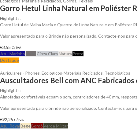
Ecológicos-Materiais Reciclados
,
Gorros
,
Têxteis
Gorro Hetul Linha Natural em Poliéster 
Highlights:
Gorro Hetul de Malha Macia e Quente de Linha Nature e em Poliéster 
Valor apresentado para o Brinde não personalizado. Contacte-nos para
€
3,55
C/ IVA
Azul Marinho
Cinza
Cinza Claro
Natura
Preto
Destaque
Auriculares - Phones
,
Ecológicos-Materiais Reciclados
,
Tecnológicos
Auscultadores Bell com ANC Fabricados c
Highlights:
Almofadas confortáveis ecoam o som, controladores de 40 mm, resposta 
Valor apresentado para o brinde não personalizado. Contacte-nos para
€
92,25
C/ IVA
Azul Royal
Bege
Bordô
Verde Militar