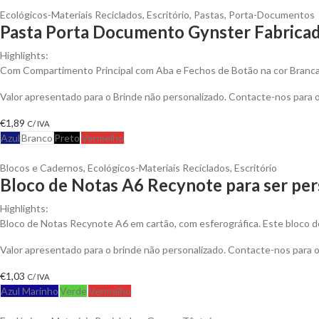
Ecológicos-Materiais Reciclados
,
Escritório
,
Pastas
,
Porta-Documentos
Pasta Porta Documento Gynster Fabricad
Highlights:
Com Compartimento Principal com Aba e Fechos de Botão na cor Branc
Valor apresentado para o Brinde não personalizado. Contacte-nos para
€
1,89
C/ IVA
Azul
Branco
Preto
Vermelho
Blocos e Cadernos
,
Ecológicos-Materiais Reciclados
,
Escritório
Bloco de Notas A6 Recynote para ser per
Highlights:
Bloco de Notas Recynote A6 em cartão, com esferográfica. Este bloco d
Valor apresentado para o brinde não personalizado. Contacte-nos para
€
1,03
C/ IVA
Azul Marinho
Verde
Vermelho