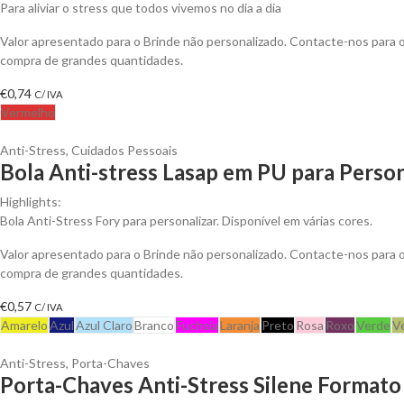
Para aliviar o stress que todos vivemos no dia a dia
Valor apresentado para o Brinde não personalizado. Contacte-nos para
compra de grandes quantidades.
€
0,74
C/ IVA
Vermelho
Anti-Stress
,
Cuidados Pessoais
Bola Anti-stress Lasap em PU para Person
Highlights:
Bola Anti-Stress Fory para personalizar. Disponível em várias cores.
Valor apresentado para o Brinde não personalizado. Contacte-nos para
compra de grandes quantidades.
€
0,57
C/ IVA
Amarelo
Azul
Azul Claro
Branco
Fuchsia
Laranja
Preto
Rosa
Roxo
Verde
V
Anti-Stress
,
Porta-Chaves
Porta-Chaves Anti-Stress Silene Formato