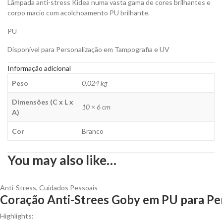
Lâmpada anti-stress Kidea numa vasta gama de cores brilhantes e
corpo macio com acolchoamento PU brilhante.
PU
Disponível para Personalização em Tampografia e UV
Informação adicional
Peso
0,024 kg
Dimensões (C x L x
10 × 6 cm
A)
Cor
Branco
You may also like…
Anti-Stress
,
Cuidados Pessoais
Coração Anti-Strees Goby em PU para Pe
Highlights: