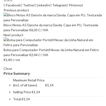
Share:
Facebook
Twitter
LinkedIn
Telegram
Pinterest
Previous product
Bloco Notas A5 Danote da marca Davda. Capa em PU, Texturada
para Personalizar
€
6,03
C/ IVA
Next product
Bolsa para Computador Portátil Novac da Linha Natural em Feltro
para Personalizar
€
2,44
C/ IVA
€
1,40
C/ IVA
Close
Price Summary
Maximum Retail Price
(incl. of all taxes)
€
1,14
Selling Price
€
1,14
Total
€
1,14