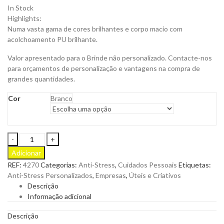
In Stock
Highlights:
Numa vasta gama de cores brilhantes e corpo macio com
acolchoamento PU brilhante.
Valor apresentado para o Brinde não personalizado. Contacte-nos
para orçamentos de personalização e vantagens na compra de
grandes quantidades.
Cor
Branco
Lâmpada
Anti-
Adicionar
Stress
REF:
4270
Categorias:
Anti-Stress
,
Cuidados Pessoais
Etiquetas:
Kidea
Anti-Stress Personalizados
,
Empresas
,
Úteis e Criativos
em
Descrição
PU
Informação adicional
para
Personalizar
Descrição
quantity