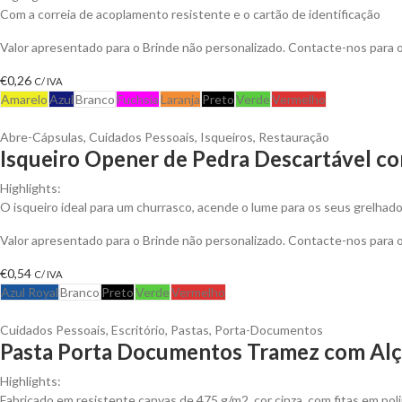
Com a correia de acoplamento resistente e o cartão de identificação
Valor apresentado para o Brinde não personalizado. Contacte-nos para
€
0,26
C/ IVA
Amarelo
Azul
Branco
Fuchsia
Laranja
Preto
Verde
Vermelho
Abre-Cápsulas
,
Cuidados Pessoais
,
Isqueiros
,
Restauração
Isqueiro Opener de Pedra Descartável co
Highlights:
O isqueiro ideal para um churrasco, acende o lume para os seus grelhado
Valor apresentado para o Brinde não personalizado. Contacte-nos para
€
0,54
C/ IVA
Azul Royal
Branco
Preto
Verde
Vermelho
Cuidados Pessoais
,
Escritório
,
Pastas
,
Porta-Documentos
Pasta Porta Documentos Tramez com Alça
Highlights:
Fabricado em resistente canvas de 475 g/m2, cor cinza, com fitas em pol