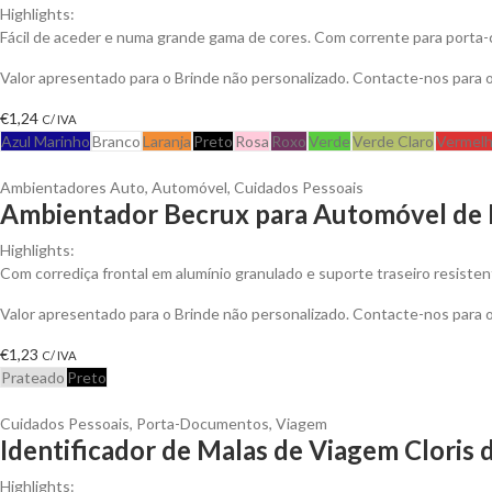
Highlights:
Fácil de aceder e numa grande gama de cores. Com corrente para porta
Valor apresentado para o Brinde não personalizado. Contacte-nos para
€
1,24
C/ IVA
Azul Marinho
Branco
Laranja
Preto
Rosa
Roxo
Verde
Verde Claro
Vermel
Ambientadores Auto
,
Automóvel
,
Cuidados Pessoais
Ambientador Becrux para Automóvel de P
Highlights:
Com corrediça frontal em alumínio granulado e suporte traseiro resisten
Valor apresentado para o Brinde não personalizado. Contacte-nos para
€
1,23
C/ IVA
Prateado
Preto
Cuidados Pessoais
,
Porta-Documentos
,
Viagem
Identificador de Malas de Viagem Cloris 
Highlights: