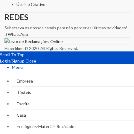
Úteis e Criativos
REDES
Subscreva os nossos canais para não perder as últimas novidades!
WhatsApp
Hiperfilme © 2020. All Rights Reserved.
Scroll To Top
Login/Signup
Close
Menu
Empresa
Têxteis
Escrita
Casa
Ecológicos-Materiais Reciclados