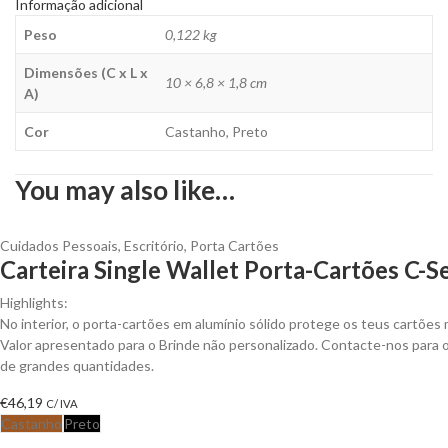
Informação adicional
Peso
0,122 kg
Dimensões (C x L x
10 × 6,8 × 1,8 cm
A)
Cor
Castanho, Preto
You may also like…
Cuidados Pessoais
,
Escritório
,
Porta Cartões
Carteira Single Wallet Porta-Cartões C-S
Highlights:
No interior, o porta-cartões em alumínio sólido protege os teus cartões
Valor apresentado para o Brinde não personalizado. Contacte-nos para
de grandes quantidades.
€
46,19
C/ IVA
Castanho
Preto