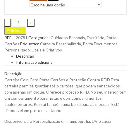
Carteira
Coin
Adicionar
Card
REF:
420781
Categorias:
Cuidados Pessoais
,
Escritório
,
Porta
Porta
Cartões
Etiquetas:
Carteira Personalizada
,
Porta Documentos
Cartões
Personalizado
,
Úteis e Criativos
e
Descrição
Proteção
Informação adicional
Contra
RFID
Descrição
para
Carteira Coin Card Porta Cartões e Proteção Contra RFID.Esta
Personalizar
carteira permite guardar até 6 cartões, que podem ser acedidos
quantity
com apenas um clique. Oferece proteção RFID. No seu interior, tem
um compartimento para notas e dois compartimentos
suplementares. Possui também uma bolsa para as moedas. Está
disponível em preto e castanho.
Disponível para Personalização em Tampografia, UV e Laser