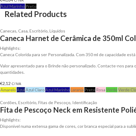
C/ IVA
Azul Marinho
Preto
Related Products
Canecas
,
Casa
,
Escritório
,
Líquidos
Caneca Harnet de Cerâmica de 350ml Colo
Highlights:
Caneca Colorida para ser Personalizada. Com 350 ml de capacidade está 
Valor apresentado para o Brinde não personalizado. Contacte-nos para
quantidades.
€
2,12
C/ IVA
Amarelo
Azul
Azul Claro
Azul Marinho
Laranja
Preto
Rosa
Verde
Verde Cl
Cordões
,
Escritório
,
Fitas de Pescoço
,
Identificação
Fita de Pescoço Neck em Resistente Polié
Highlights:
Disponível numa extensa gama de cores, cor branca especial para a subl