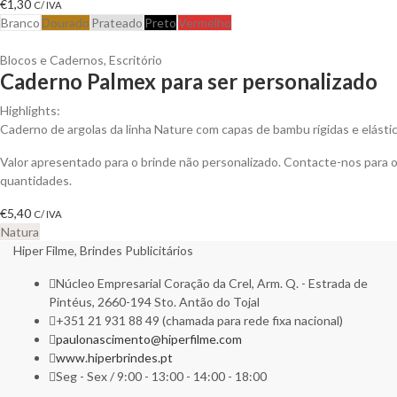
€
1,30
C/ IVA
Branco
Dourado
Prateado
Preto
Vermelho
Blocos e Cadernos
,
Escritório
Caderno Palmex para ser personalizado
Highlights:
Caderno de argolas da linha Nature com capas de bambu rígidas e elástico
Valor apresentado para o brinde não personalizado. Contacte-nos para
quantidades.
€
5,40
C/ IVA
Natura
Hiper Filme, Brindes Publicitários
Núcleo Empresarial Coração da Crel, Arm. Q. - Estrada de
Pintéus, 2660-194 Sto. Antão do Tojal
+351 21 931 88 49 (chamada para rede fixa nacional)
paulonascimento@hiperfilme.com
www.hiperbrindes.pt
Seg - Sex / 9:00 - 13:00 - 14:00 - 18:00