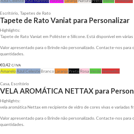
Azul Celeste
Azul Marinho
Fuchsia
Laranja
Natura
Preto
Verde
Vermelho
Escritório
,
Tapetes de Rato
Tapete de Rato Vaniat para Personalizar
Highlights:
Tapete de Rato Vaniat em Poliéster e Silicone. Está disponível em várias
Valor apresentado para o Brinde não personalizado. Contacte-nos para
quantidades.
€
0,42
C/ IVA
Amarelo
Azul Celeste
Branco
Laranja
Preto
Rosa
Verde
Vermelho
Casa
,
Escritório
VELA AROMÁTICA NETTAX para Persona
Highlights:
vela aromática Nettax em recipiente de vidro de cores vivas e variadas f
Valor apresentado para o Brinde não personalizado. Contacte-nos para
quantidades.