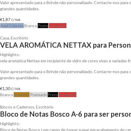
Valor apresentado para o Brinde não personalizado. Contacte-nos para
grandes quantidades.
€
1,87
C/ IVA
Azul Celeste
Branco
Preto
Vermelho
Casa
,
Escritório
VELA AROMÁTICA NETTAX para Persona
Highlights:
vela aromática Nettax em recipiente de vidro de cores vivas e variadas f
Valor apresentado para o Brinde não personalizado. Contacte-nos para
grandes quantidades.
€
1,30
C/ IVA
Branco
Dourado
Prateado
Preto
Vermelho
Blocos e Cadernos
,
Escritório
Bloco de Notas Bosco A-6 para ser perso
Highlights:
Bloco de Notas Bosco com capas de toque suave em acabamento de cart