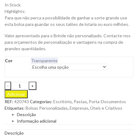
In Stock
Highlights:
Para que não perca a possibilidade de ganhar a sorte grande use
esta bolsa para guardar os seus talões de lotaria ou euro milhões.
Valor apresentado para o Brinde não personalizado. Contacte-nos
para orçamentos de personalização e vantagens na compra de
grandes quantidades.
Cor
Transparente
Bolsa
A6
Adicionar
para
REF:
420743
Categorias:
Escritório
,
Pastas
,
Porta-Documentos
Boletins
Etiquetas:
Bolsas Personalizadas
,
Empresas
,
Úteis e Criativos
de
Descrição
Jogos
Informação adicional
em
PVC
Descrição
para