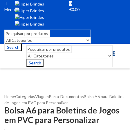
0
Menu
€
0,00
Search
0
Menu
€
0,00
Search
Home
Categorias
Viagem
Porta-Documentos
Bolsa A6 para Boletins
de Jogos em PVC para Personalizar
Bolsa A6 para Boletins de Jogos
em PVC para Personalizar