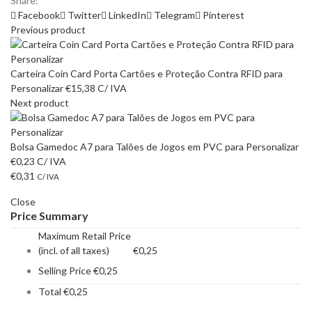
Share:
Facebook
Twitter
LinkedIn
Telegram
Pinterest
Previous product
Carteira Coin Card Porta Cartões e Proteção Contra RFID para
Personalizar
€
15,38
C/ IVA
Next product
Bolsa Gamedoc A7 para Talões de Jogos em PVC para Personalizar
€
0,23
C/ IVA
€
0,31
C/ IVA
Close
Price Summary
Maximum Retail Price
(incl. of all taxes)
€
0,25
Selling Price
€
0,25
Total
€
0,25