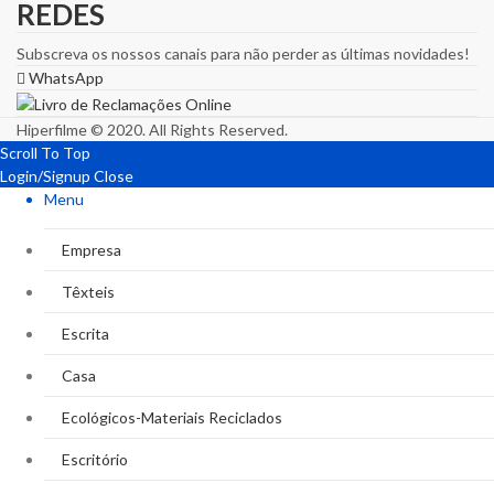
REDES
Subscreva os nossos canais para não perder as últimas novidades!
WhatsApp
Hiperfilme © 2020. All Rights Reserved.
Scroll To Top
Login/Signup
Close
Menu
Empresa
Têxteis
Escrita
Casa
Ecológicos-Materiais Reciclados
Escritório