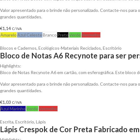
Valor apresentado para o brinde não personalizado. Contacte-nos para
grandes quantidades.
€
1,14
C/ IVA
Amarelo
Azul Celeste
Branco
Preto
Verde
Vermelho
Blocos e Cadernos
,
Ecológicos-Materiais Reciclados
,
Escritório
Bloco de Notas A6 Recynote para ser per
Highlights:
Bloco de Notas Recynote A6 em cartão, com esferográfica. Este bloco d
Valor apresentado para o brinde não personalizado. Contacte-nos para
grandes quantidades.
€
1,03
C/ IVA
Azul Marinho
Verde
Vermelho
Escrita
,
Escritório
,
Lápis
Lápis Crespok de Cor Preta Fabricado em
Highlights: