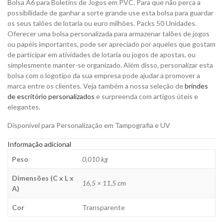
Bolsa A6 para Boletins de Jogos em PVC. Para que não perca a
Personalizar
possibilidade de ganhar a sorte grande use esta bolsa para guardar
quantity
os seus talões de lotaria ou euro milhões. Packs 50 Unidades.
Oferecer uma bolsa personalizada para armazenar talões de jogos
ou papéis importantes, pode ser apreciado por aqueles que gostam
de participar em atividades de lotaria ou jogos de apostas, ou
simplesmente manter-se organizado. Além disso, personalizar esta
bolsa com o logotipo da sua empresa pode ajudar a promover a
marca entre os clientes. Veja também a nossa seleção de
brindes
de escritório personalizados
e surpreenda com artigos úteis e
elegantes.
Disponível para Personalização em Tampografia e UV
Informação adicional
Peso
0,010 kg
Dimensões (C x L x
16,5 × 11,5 cm
A)
Cor
Transparente