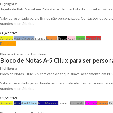
Highlights:
Tapete de Rato Vaniat em Poliéster e Silicone. Está disponível em várias
Valor apresentado para o Brinde não personalizado. Contacte-nos para
grandes quantidades.
€
0,42
C/ IVA
Amarelo
Azul Celeste
Branco
Laranja
Preto
Rosa
Verde
Vermelho
Destaque
Blocos e Cadernos
,
Escritório
Bloco de Notas A-5 Cilux para ser person
Highlights:
Bloco de Notas Cilux A-5 com capa de toque suave, acabamento em PU 
Valor apresentado para o brinde não personalizado. Contacte-nos para
grandes quantidades.
€
1,54
C/ IVA
Amarelo
Azul
Azul Claro
Azul Marinho
Branco
Cinzento
Fuchsia
Laranja
Pr