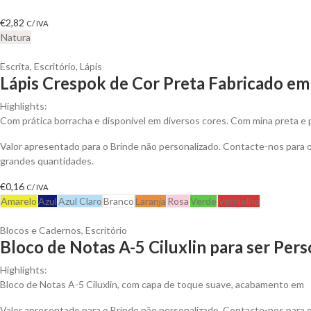
€
2,82
C/ IVA
Natura
Escrita
,
Escritório
,
Lápis
Lápis Crespok de Cor Preta Fabricado em
Highlights:
Com prática borracha e disponível em diversos cores. Com mina preta e 
Valor apresentado para o Brinde não personalizado. Contacte-nos para
grandes quantidades.
€
0,16
C/ IVA
Amarelo
Azul
Azul Claro
Branco
Laranja
Rosa
Verde
Vermelho
Blocos e Cadernos
,
Escritório
Bloco de Notas A-5 Ciluxlin para ser Per
Highlights:
Bloco de Notas A-5 Ciluxlin, com capa de toque suave, acabamento em
Valor apresentado para o Brinde não personalizado. Contacte-nos para