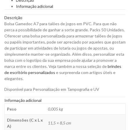
Descrição
de
Informação adicional
Jogos
em
Descrição
PVC
Bolsa Gamedoc A7 para talões de jogos em PVC. Para que não
para
perca a possibilidade de ganhar a sorte grande. Packs 50 Unidades.
Personalizar
Oferecer uma bolsa personalizada para armazenar talões de jogos
quantity
ou papéis importantes, pode ser apreciado por aqueles que gostam
de participar em atividades de lotaria ou jogos de apostas, ou
simplesmente manter-se organizado. Além disso, personalizar esta
bolsa com o logotipo da sua empresa pode ajudar a promover a
marca entre os clientes. Veja também a nossa seleção de
brindes
de escritório personalizados
e surpreenda com artigos úteis e
elegantes.
Disponível para Personalização em Tampografia e UV
Informação adicional
Peso
0,005 kg
Dimensões (C x L x
11,5 × 8,5 cm
A)