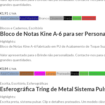
grandes quantidades.
€
1,91
C/ IVA
Azul Celeste
Azul Marinho
Branco
Cinzento
Preto
Verde
Vermelho
Blocos e Cadernos
,
Escritório
Bloco de Notas Kine A-6 para ser Persona
Highlights:
Bloco de Notas Kine A-6 Fabricado em PU de Acabamento de Toque Suav
Valor apresentado para o Brinde não personalizado. Contacte-nos para
grandes quantidades.
€
0,84
C/ IVA
Azul Celeste
Castanho
Fuchsia
Laranja
Prateado
Preto
Verde
Verde Lima
Escrita
,
Escritório
,
Esferográficas
Esferográfica Tring de Metal Sistema Pul
Highlights:
Escrita preta, sistema pulsar. Clip e detalhes prateados. Um modelo clá