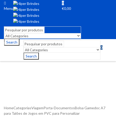
0
Menu
€
0,00
Search
0
Menu
€
0,00
Search
Home
Categorias
Viagem
Porta-Documentos
Bolsa Gamedoc A7
para Talões de Jogos em PVC para Personalizar