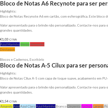
Bloco de Notas A6 Recynote para ser per
Highlights:
Bloco de Notas Recynote A6 em cartão, com esferográfica. Este bloco d
Valor apresentado para o brinde não personalizado. Contacte-nos para
grandes quantidades.
€
1,03
C/ IVA
Azul Marinho
Verde
Vermelho
Destaque
Blocos e Cadernos
,
Escritório
Bloco de Notas A-5 Cilux para ser person
Highlights:
Bloco de Notas Cilux A-5 com capa de toque suave, acabamento em PU 
Valor apresentado para o brinde não personalizado. Contacte-nos para
grandes quantidades.
€
1,54
C/ IVA
Amarelo
Azul
Azul Claro
Azul Marinho
Branco
Cinzento
Fuchsia
Laranja
Pr