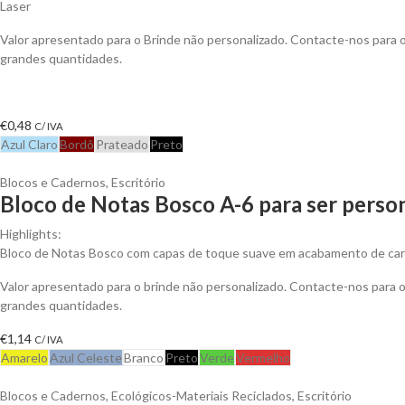
Laser
Valor apresentado para o Brinde não personalizado. Contacte-nos para
grandes quantidades.
€
0,48
C/ IVA
Azul Claro
Bordô
Prateado
Preto
Blocos e Cadernos
,
Escritório
Bloco de Notas Bosco A-6 para ser perso
Highlights:
Bloco de Notas Bosco com capas de toque suave em acabamento de cart
Valor apresentado para o brinde não personalizado. Contacte-nos para
grandes quantidades.
€
1,14
C/ IVA
Amarelo
Azul Celeste
Branco
Preto
Verde
Vermelho
Blocos e Cadernos
,
Ecológicos-Materiais Reciclados
,
Escritório