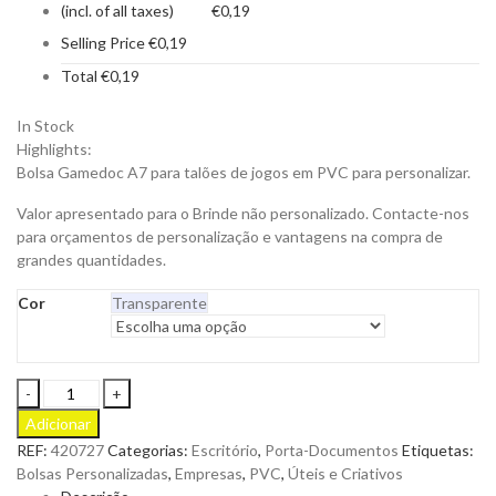
(incl. of all taxes)
€
0,19
Selling Price
€
0,19
Total
€
0,19
In Stock
Highlights:
Bolsa Gamedoc A7 para talões de jogos em PVC para personalizar.
Valor apresentado para o Brinde não personalizado. Contacte-nos
para orçamentos de personalização e vantagens na compra de
grandes quantidades.
Cor
Transparente
Bolsa
Gamedoc
Adicionar
A7
REF:
420727
Categorias:
Escritório
,
Porta-Documentos
Etiquetas:
para
Bolsas Personalizadas
,
Empresas
,
PVC
,
Úteis e Criativos
Talões