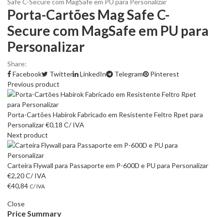
Safe C-Secure com MagSafe em PU para Personalizar
Porta-Cartões Mag Safe C-
Secure com MagSafe em PU para
Personalizar
Share:
Facebook
Twitter
LinkedIn
Telegram
Pinterest
Previous product
Porta-Cartões Habirok Fabricado em Resistente Feltro Rpet para
Personalizar
€
0,18
C/ IVA
Next product
Carteira Flywall para Passaporte em P-600D e PU para Personalizar
€
2,20
C/ IVA
€
40,84
C/ IVA
Close
Price Summary