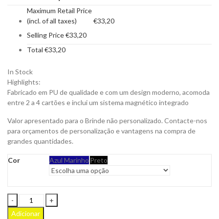
Maximum Retail Price
(incl. of all taxes)
€
33,20
Selling Price
€
33,20
Total
€
33,20
In Stock
Highlights:
Fabricado em PU de qualidade e com um design moderno, acomoda
entre 2 a 4 cartões e inclui um sistema magnético integrado
Valor apresentado para o Brinde não personalizado. Contacte-nos
para orçamentos de personalização e vantagens na compra de
grandes quantidades.
Cor
Azul Marinho
Preto
Porta-
Cartões
Adicionar
Mag