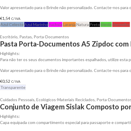
Valor apresentado para o Brinde não personalizado. Contacte-nos para
€
1,54
C/ IVA
Azul Celeste
Azul Marinho
Fuchsia
Laranja
Natura
Preto
Verde
Vermelho
Escritório
,
Pastas
,
Porta-Documentos
Pasta Porta-Documentos A5 Zipdoc com 
Highlights:
Para não ter os seus documentos importantes espalhados, utilize esta pa
Valor apresentado para o Brinde não personalizado. Contacte-nos para
€
0,52
C/ IVA
Transparente
Cuidados Pessoais
,
Ecológicos-Materiais Reciclados
,
Porta-Documento
Conjunto de Viagem Sislak Composto por 
Highlights:
Capa equipada com compartimento especial para passaporte e compartim