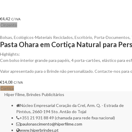
€
4,42
C/ IVA
Cinzento
Bolsas
,
Ecológicos-Materiais Reciclados
,
Escritório
,
Porta-Documentos
,
Pasta Ohara em Cortiça Natural para Pers
Highlights:
Com bolso interior grande para papéis, 4 porta-cartões, elástico para es
Valor apresentado para o Brinde não personalizado. Contacte-nos para
€
14,08
C/ IVA
Cortiça
Hiper Filme, Brindes Publicitários
Núcleo Empresarial Coração da Crel, Arm. Q. - Estrada de
Pintéus, 2660-194 Sto. Antão do Tojal
+351 21 931 88 49 (chamada para rede fixa nacional)
paulonascimento@hiperfilme.com
www.hiperbrindes.pt