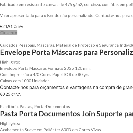
Fabricado em resistente canvas de 475 g/m2, cor cinza, com fitas em pol
Valor apresentado para o Brinde não personalizado. Contacte-nos para
€
24,91
C/ IVA
Cinzento
Cuidados Pessoais
,
Máscaras
,
Material de Proteção e Segurança Individ
Envelope Porta Máscaras para Personaliz
Highlights:
Envelope Porta Máscaras Formato 235 x 120 mm.
Com Impressão a 4/0 Cores Papel IOR de 80 grs
Caixas com 1000 Unidades
Contacte-nos para orçamentos e vantagens na compra de gran
€
0,25
C/ IVA
Escritório
,
Pastas
,
Porta-Documentos
Pasta Porta Documentos Join Suporte pa
Highlights:
Acabamento Suave em Poliéster 600D em Cores Vivas