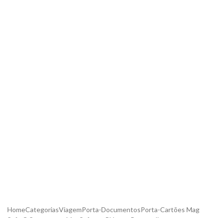
Home
Categorias
Viagem
Porta-Documentos
Porta-Cartões Mag