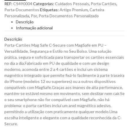
REF:
CS490004
Categorias:
Cuidados Pessoais
,
Porta Cartões
,
Safe
Porta-Documentos
Etiquetas:
Artigo Premium
,
Carteira
C-
Personalizada
,
Por
,
Porta Documentos Personalizado
Secure
Descrição
com
Informação adicional
MagSafe
em
Descrição
PU
Porta-Cartões Mag Safe C-Secure com MagSafe em PU –
para
Versatilidade, Segurança e Estilo no Seu Bolso. Uma solução
Personalizar
prática, segura e sofisticada para transportar os cartões essenciais
quantity
no dia a dia.Fabricado em PU de qualidade e com um design
moderno, acomoda entre 2 a 4 cartões e inclui um sistema
magnético integrado que permite fixá-lo facilmente à parte traseira
do iPhone (modelos 12 ou superiores) ou a outros dispositivos
compatíveis com MagSafe.Graças aos ímanes de alta performance,
mantém-se estável mesmo em movimento, sem deslizar nem cair.Se
o seu smartphone não for compatível com MagSafe, não há
problema: o porta-cartões inclui um anel magnético adesivo,
permitindo a utilização com praticamente qualquer modelo.Uma
escolha inteligente e elegante com a qualidade reconhecida da C-
Secure.