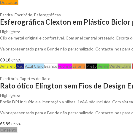
Destaque
Escrita
,
Escritório
,
Esferográficas
Esferográfica Clexton em Plástico Biclor 
Highlights:
Clip de metal original e confortável. Com anel central prateado. Escrita de
Valor apresentado para o Brinde não personalizado. Contacte-nos para
€
0,18
C/ IVA
Amarelo
Azul
Azul Claro
Branco
Fuchsia
Laranja
Preto
Verde
Verde Claro
Escritório
,
Tapetes de Rato
Rato ótico Elington sem Fios de Design 
Highlights:
Botão DPI incluído e alimentação a pilhas: 1xAA não incluída. Com sistem
Valor apresentado para o Brinde não personalizado. Contacte-nos para
€
5,85
C/ IVA
Cinzento