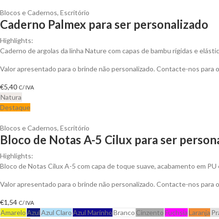
Blocos e Cadernos
,
Escritório
Caderno Palmex para ser personalizado
Highlights:
Caderno de argolas da linha Nature com capas de bambu rígidas e elástico
Valor apresentado para o brinde não personalizado. Contacte-nos para
€
5,40
C/ IVA
Natura
Destaque
Blocos e Cadernos
,
Escritório
Bloco de Notas A-5 Cilux para ser person
Highlights:
Bloco de Notas Cilux A-5 com capa de toque suave, acabamento em PU 
Valor apresentado para o brinde não personalizado. Contacte-nos para
€
1,54
C/ IVA
Amarelo
Azul
Azul Claro
Azul Marinho
Branco
Cinzento
Fuchsia
Laranja
Pr