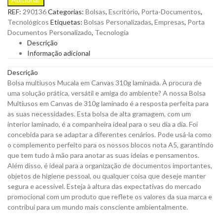
Mucala
REF:
290136
Categorias:
Bolsas
,
Escritório
,
Porta-Documentos
,
em
Tecnológicos
Etiquetas:
Bolsas Personalizadas
,
Empresas
,
Porta
Canvas
Documentos Personalizado
,
Tecnologia
310g
Descrição
Laminada
Informação adicional
para
Personalizar
Descrição
quantity
Bolsa multiusos Mucala em Canvas 310g laminada. À procura de
uma solução prática, versátil e amiga do ambiente? A nossa Bolsa
Multiusos em Canvas de 310g laminado é a resposta perfeita para
as suas necessidades. Esta bolsa de alta gramagem, com um
interior laminado, é a companheira ideal para o seu dia a dia. Foi
concebida para se adaptar a diferentes cenários. Pode usá-la como
o complemento perfeito para os nossos blocos nota A5, garantindo
que tem tudo à mão para anotar as suas ideias e pensamentos.
Além disso, é ideal para a organização de documentos importantes,
objetos de higiene pessoal, ou qualquer coisa que deseje manter
segura e acessível. Esteja à altura das expectativas do mercado
promocional com um produto que reflete os valores da sua marca e
contribui para um mundo mais consciente ambientalmente.