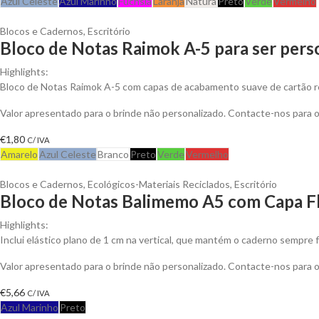
Azul Celeste
Azul Marinho
Fuchsia
Laranja
Natura
Preto
Verde
Vermelho
Blocos e Cadernos
,
Escritório
Bloco de Notas Raimok A-5 para ser pers
Highlights:
Bloco de Notas Raimok A-5 com capas de acabamento suave de cartão r
Valor apresentado para o brinde não personalizado. Contacte-nos para
€
1,80
C/ IVA
Amarelo
Azul Celeste
Branco
Preto
Verde
Vermelho
Blocos e Cadernos
,
Ecológicos-Materiais Reciclados
,
Escritório
Bloco de Notas Balimemo A5 com Capa Fl
Highlights:
Inclui elástico plano de 1 cm na vertical, que mantém o caderno sempre f
Valor apresentado para o brinde não personalizado. Contacte-nos para
€
5,66
C/ IVA
Azul Marinho
Preto