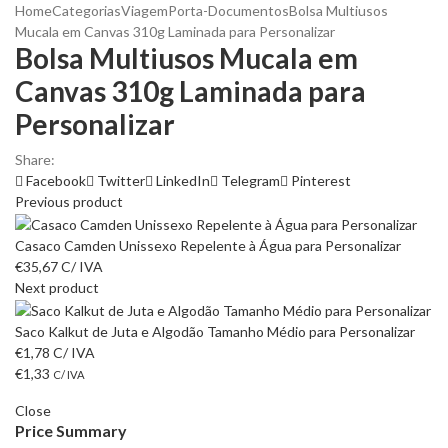
Home
Categorias
Viagem
Porta-Documentos
Bolsa Multiusos
Mucala em Canvas 310g Laminada para Personalizar
Bolsa Multiusos Mucala em
Canvas 310g Laminada para
Personalizar
Share:
Facebook
Twitter
LinkedIn
Telegram
Pinterest
Previous product
Casaco Camden Unissexo Repelente à Água para Personalizar
€
35,67
C/ IVA
Next product
Saco Kalkut de Juta e Algodão Tamanho Médio para Personalizar
€
1,78
C/ IVA
€
1,33
C/ IVA
Close
Price Summary