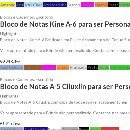
Amarelo
Azul
Azul Claro
Azul Marinho
Branco
Fuchsia
Laranja
Preto
Verd
Blocos e Cadernos
,
Escritório
Bloco de Notas Kine A-6 para ser Persona
Highlights:
Bloco de Notas Kine A-6 Fabricado em PU de Acabamento de Toque Suav
Valor apresentado para o Brinde não personalizado. Contacte-nos para
€
0,84
C/ IVA
Azul Celeste
Castanho
Fuchsia
Laranja
Prateado
Preto
Verde
Verde Lima
Blocos e Cadernos
,
Escritório
Bloco de Notas A-5 Ciluxlin para ser Per
Highlights:
Bloco de Notas A-5 Ciluxlin, com capa de toque suave, acabamento em
Valor apresentado para o Brinde não personalizado. Contacte-nos para
€
1,91
C/ IVA
Azul Celeste
Azul Marinho
Branco
Cinzento
Preto
Verde
Vermelho