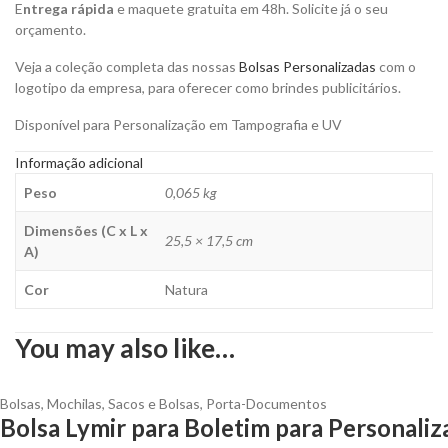
E
ntrega rápida
e maquete gratuita em 48h. Solicite já o seu
orçamento.
Veja a coleção completa das nossas
Bolsas Personalizadas
com o
logotipo da empresa, para oferecer como brindes publicitários.
Disponível para Personalização em Tampografia e UV
Informação adicional
Peso
0,065 kg
Dimensões (C x L x
25,5 × 17,5 cm
A)
Cor
Natura
You may also like…
Bolsas
,
Mochilas, Sacos e Bolsas
,
Porta-Documentos
Bolsa Lymir para Boletim para Personaliz