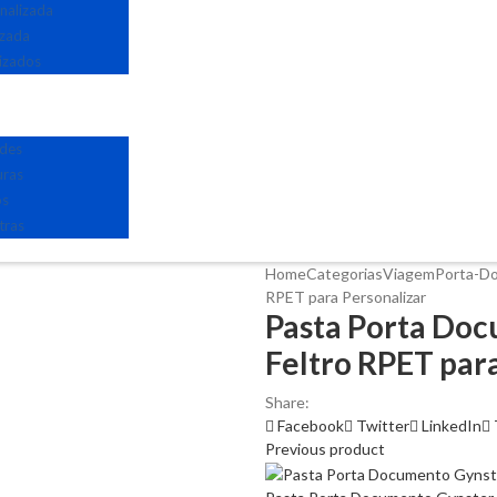
nalizada
izada
izados
edes
uras
os
tras
Home
Categorias
Viagem
Porta-D
RPET para Personalizar
Pasta Porta Doc
Feltro RPET par
Share:
Facebook
Twitter
LinkedIn
Previous product