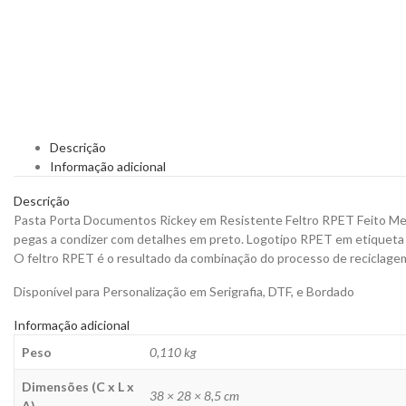
Descrição
Informação adicional
Descrição
Pasta Porta Documentos Rickey em Resistente Feltro RPET Feito Mela
pegas a condizer com detalhes em preto. Logotipo RPET em etiqueta 
O feltro RPET é o resultado da combinação do processo de reciclagem d
Disponível para Personalização em Serigrafia, DTF, e Bordado
Informação adicional
Peso
0,110 kg
Dimensões (C x L x
38 × 28 × 8,5 cm
A)