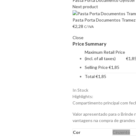
Pasta Porta Documento Gynster F
Next product
Pasta Porta Documentos Tramez c
€
2,28
C/ IVA
Close
Price Summary
Maximum Retail Price
(incl. of all taxes)
€
1,8
Selling Price
€
1,85
Total
€
1,85
In Stock
Highlights:
Compartimento principal com fech
Valor apresentado para o Brinde 
vantagens na compra de grandes
Cor
Cinzento