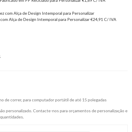
abricado em PP Reciclado para Personalizar
€
1,89
C/ IVA
om Alça de Design Intemporal para Personalizar
€
24,91
C/ IVA
5
o de correr, para computador portátil de até 15 polegadas
não personalizado. Contacte-nos para orçamentos de personalização e
 quantidades.