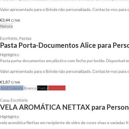
Valor apresentado para o Brinde não personalizado. Contacte-nos para
€
3,44
C/ IVA
Natura
Escritório
,
Pastas
Pasta Porta-Documentos Alice para Perso
Highlights:
Pasta porta-documentos em plástico com fecho por botão. Disponível e
Valor apresentado para o Brinde não personalizado. Contacte-nos para
€
1,87
C/ IVA
Azul Celeste
Branco
Preto
Vermelho
Casa
,
Escritório
VELA AROMÁTICA NETTAX para Persona
Highlights:
vela aromática Nettax em recipiente de vidro de cores vivas e variadas f