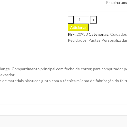
Pasta
Porta
Adicionar
Documentos
REF:
20933
Categorias:
Cuidados
Rickey
Reciclados
,
Pastas Personalizada
em
Resistente
Feltro
RPET
para
nge. Compartimento principal com fecho de correr, para computador port
Personalizar
exterior.
quantity
e materiais plásticos junto com a técnica milenar de fabricação do felt