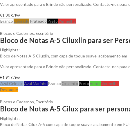
Valor apresentado para o Brinde não personalizado. Contacte-nos para
€
1,30
C/ IVA
Branco
Dourado
Prateado
Preto
Vermelho
Blocos e Cadernos
,
Escritório
Bloco de Notas A-5 Ciluxlin para ser Per
Highlights:
Bloco de Notas A-5 Ciluxlin, com capa de toque suave, acabamento em
Valor apresentado para o Brinde não personalizado. Contacte-nos para
€
1,91
C/ IVA
Azul Celeste
Azul Marinho
Branco
Cinzento
Preto
Verde
Vermelho
Destaque
Blocos e Cadernos
,
Escritório
Bloco de Notas A-5 Cilux para ser person
Highlights:
Bloco de Notas Cilux A-5 com capa de toque suave, acabamento em PU 