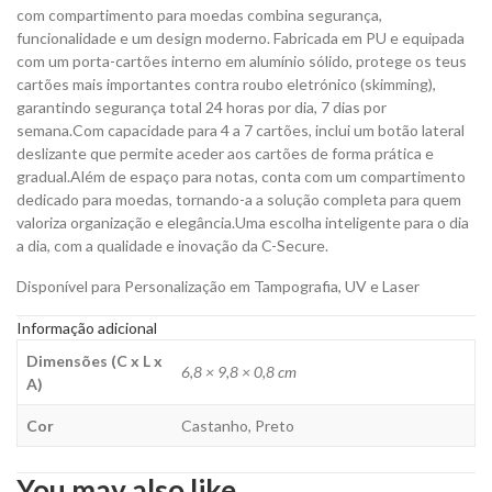
para
com compartimento para moedas combina segurança,
Personalizar
funcionalidade e um design moderno. Fabricada em PU e equipada
quantity
com um porta-cartões interno em alumínio sólido, protege os teus
cartões mais importantes contra roubo eletrónico (skimming),
garantindo segurança total 24 horas por dia, 7 dias por
semana.Com capacidade para 4 a 7 cartões, inclui um botão lateral
deslizante que permite aceder aos cartões de forma prática e
gradual.Além de espaço para notas, conta com um compartimento
dedicado para moedas, tornando-a a solução completa para quem
valoriza organização e elegância.Uma escolha inteligente para o dia
a dia, com a qualidade e inovação da C-Secure.
Disponível para Personalização em Tampografia, UV e Laser
Informação adicional
Dimensões (C x L x
6,8 × 9,8 × 0,8 cm
A)
Cor
Castanho, Preto
You may also like…