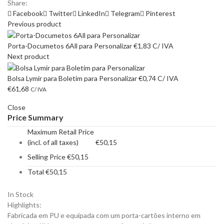
Share:
Facebook
Twitter
LinkedIn
Telegram
Pinterest
Previous product
Porta-Documetos 6All para Personalizar
€
1,83
C/ IVA
Next product
Bolsa Lymir para Boletim para Personalizar
€
0,74
C/ IVA
€
61,68
C/ IVA
Close
Price Summary
Maximum Retail Price
(incl. of all taxes)
€
50,15
Selling Price
€
50,15
Total
€
50,15
In Stock
Highlights:
Fabricada em PU e equipada com um porta-cartões interno em