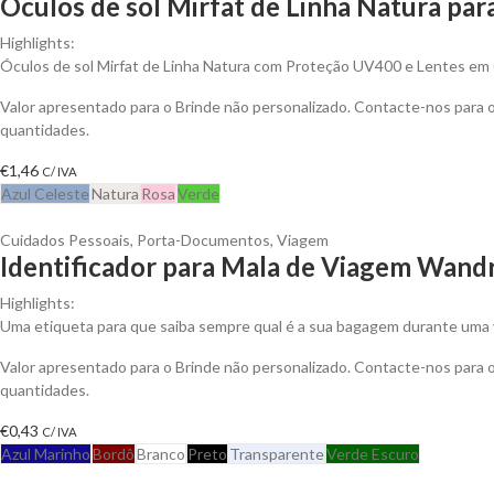
Óculos de sol Mirfat de Linha Natura par
Highlights:
Óculos de sol Mirfat de Linha Natura com Proteção UV400 e Lentes em
Valor apresentado para o Brinde não personalizado. Contacte-nos para
quantidades.
€
1,46
C/ IVA
Azul Celeste
Natura
Rosa
Verde
Cuidados Pessoais
,
Porta-Documentos
,
Viagem
Identificador para Mala de Viagem Wandr
Highlights:
Uma etiqueta para que saiba sempre qual é a sua bagagem durante uma v
Valor apresentado para o Brinde não personalizado. Contacte-nos para
quantidades.
€
0,43
C/ IVA
Azul Marinho
Bordô
Branco
Preto
Transparente
Verde Escuro