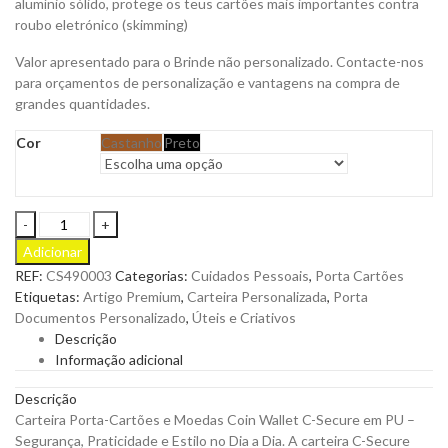
alumínio sólido, protege os teus cartões mais importantes contra
roubo eletrónico (skimming)
Valor apresentado para o Brinde não personalizado. Contacte-nos
para orçamentos de personalização e vantagens na compra de
grandes quantidades.
Cor
Castanho
Preto
Carteira
Porta-
Adicionar
Cartões
REF:
CS490003
Categorias:
Cuidados Pessoais
,
Porta Cartões
e
Etiquetas:
Artigo Premium
,
Carteira Personalizada
,
Porta
Moedas
Documentos Personalizado
,
Úteis e Criativos
Coin
Descrição
Wallet
Informação adicional
C-
Secure
Descrição
em
Carteira Porta-Cartões e Moedas Coin Wallet C-Secure em PU –
PU
Segurança, Praticidade e Estilo no Dia a Dia. A carteira C-Secure