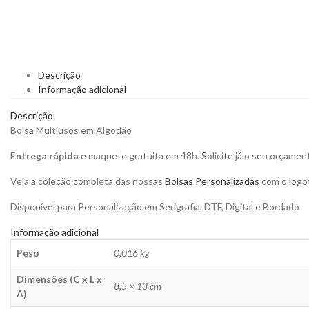
Descrição
Informação adicional
Descrição
Bolsa Multiusos em Algodão
E
ntrega rápida
e maquete gratuita em 48h. Solicite já o seu orçamen
Veja a coleção completa das nossas
Bolsas Personalizadas
com o logot
Disponível para Personalização em Serigrafia, DTF, Digital e Bordado
Informação adicional
Peso
0,016 kg
Dimensões (C x L x
8,5 × 13 cm
A)