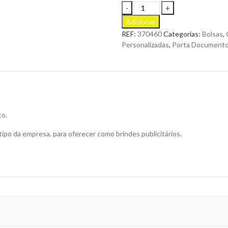
Bolsa
Multiusos
Adicionar
em
REF:
370460
Categorias:
Bolsas
,
Algodão
Personalizadas
,
Porta Documento
para
Personalizar
quantity
to.
ipo da empresa, para oferecer como brindes publicitários.