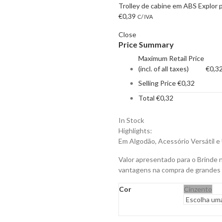
Trolley de cabine em ABS Explor 
€
0,39
C/ IVA
Close
Price Summary
Maximum Retail Price
(incl. of all taxes)
€
0,3
Selling Price
€
0,32
Total
€
0,32
In Stock
Highlights:
Em Algodão, Acessório Versátil e Ú
Valor apresentado para o Brinde 
vantagens na compra de grandes
Cor
Cinzento