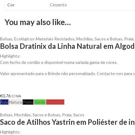
Cor
Cinzento
You may also like…
Bolsas
,
Ecológicos-Materiais Reciclados
,
Mochilas, Sacos e Bolsas
,
Praia
Bolsa Dratinix da Linha Natural em Algod
Highlights:
Com fecho de cordão e disponível numa variada gama de cores.
Valor apresentado para o Brinde não personalizado. Contacte-nos para
€
0,76
C/ IVA
Azul
Natura
Preto
Verde
Vermelho
Bolsas
,
Mochilas, Sacos e Bolsas
,
Praia
,
Sacos
Saco de Atilhos Yastrin em Poliéster de i
Highlights: