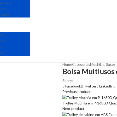
nalizada
izada
izados
edes
uras
os
tras
Home
Categorias
Mochilas, Sacos 
Bolsa Multiusos
Share:
Facebook
Twitter
LinkedIn
Previous product
Trolley Mochila em P-1680D Quick
Next product