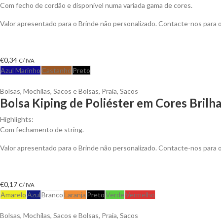
Com fecho de cordão e disponível numa variada gama de cores.
Valor apresentado para o Brinde não personalizado. Contacte-nos para
€
0,34
C/ IVA
Azul Marinho
Castanho
Preto
Bolsas
,
Mochilas, Sacos e Bolsas
,
Praia
,
Sacos
Bolsa Kiping de Poliéster em Cores Brilh
Highlights:
Com fechamento de string.
Valor apresentado para o Brinde não personalizado. Contacte-nos para
€
0,17
C/ IVA
Amarelo
Azul
Branco
Laranja
Preto
Verde
Vermelho
Bolsas
,
Mochilas, Sacos e Bolsas
,
Praia
,
Sacos