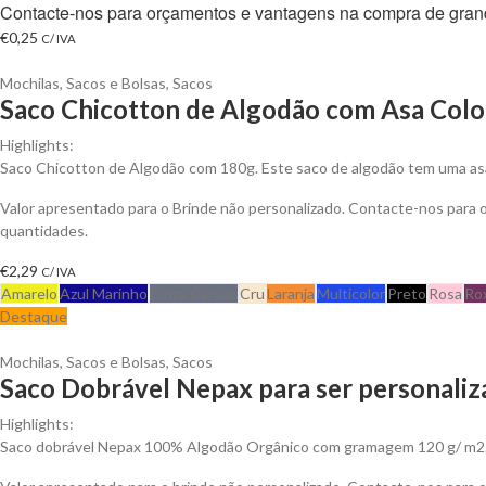
Contacte-nos para orçamentos e vantagens na compra de gran
€
0,25
C/ IVA
Mochilas, Sacos e Bolsas
,
Sacos
Saco Chicotton de Algodão com Asa Color
Highlights:
Saco Chicotton de Algodão com 180g. Este saco de algodão tem uma asa 
Valor apresentado para o Brinde não personalizado. Contacte-nos para
quantidades.
€
2,29
C/ IVA
Amarelo
Azul Marinho
Cinza Carvão
Cru
Laranja
Multicolor
Preto
Rosa
Ro
Destaque
Mochilas, Sacos e Bolsas
,
Sacos
Saco Dobrável Nepax para ser personali
Highlights:
Saco dobrável Nepax 100% Algodão Orgânico com gramagem 120 g/ m2