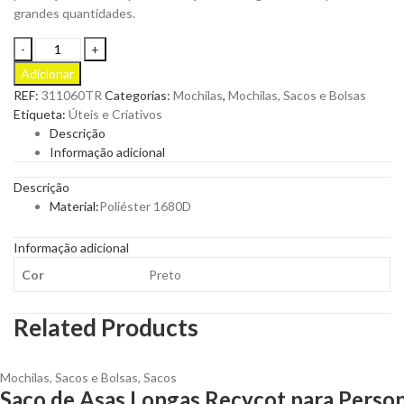
grandes quantidades.
Trolley
Mochila
Adicionar
em
REF:
311060TR
Categorias:
Mochilas
,
Mochilas, Sacos e Bolsas
P-
Etiqueta:
Úteis e Criativos
1680D
Descrição
Quicktroley
Informação adicional
para
Personalizar
Descrição
quantity
Material:
Poliéster 1680D
Informação adicional
Cor
Preto
Related Products
Mochilas, Sacos e Bolsas
,
Sacos
Saco de Asas Longas Recycot para Person