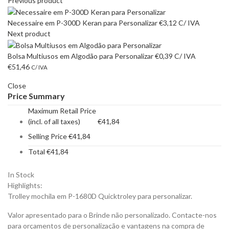
Previous product
Necessaire em P-300D Keran para Personalizar
€
3,12
C/ IVA
Next product
Bolsa Multiusos em Algodão para Personalizar
€
0,39
C/ IVA
€
51,46
C/ IVA
Close
Price Summary
Maximum Retail Price
(incl. of all taxes)
€
41,84
Selling Price
€
41,84
Total
€
41,84
In Stock
Highlights:
Trolley mochila em P-1680D Quicktroley para personalizar.
Valor apresentado para o Brinde não personalizado. Contacte-nos
para orçamentos de personalização e vantagens na compra de