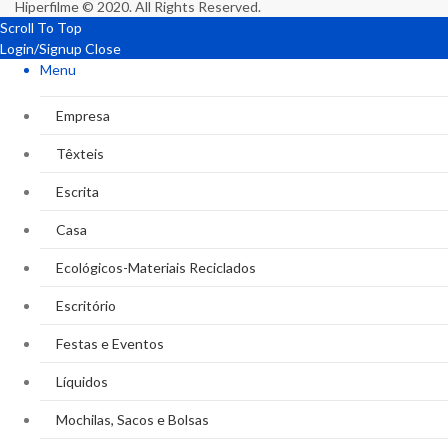
Hiperfilme © 2020. All Rights Reserved.
Scroll To Top
Login/Signup
Close
Menu
Empresa
Têxteis
Escrita
Casa
Ecológicos-Materiais Reciclados
Escritório
Festas e Eventos
Líquidos
Mochilas, Sacos e Bolsas