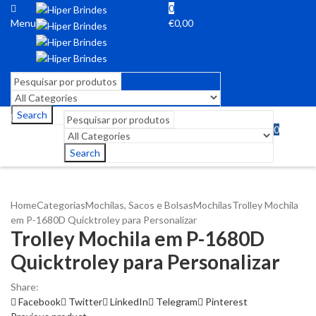
0
Menu
€
0,00
Search
0
Menu
€
0,00
Search
Home
Categorias
Mochilas, Sacos e Bolsas
Mochilas
Trolley Mochila
em P-1680D Quicktroley para Personalizar
Trolley Mochila em P-1680D
Quicktroley para Personalizar
Share:
Facebook
Twitter
LinkedIn
Telegram
Pinterest