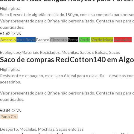
Highlights:
Saco Recycot de algodão reciclado 150gm, com asa comprida para person
Valor apresentado para o Brinde não personalizado. Contacte-nos para
quantidades.
€
1,62
C/ IVA
Amarelo
Azul Royal
Branco
Cinzento
Preto
Verde
Verde Maça
Vermelho
Ecológicos-Materiais Reciclados
,
Mochilas, Sacos e Bolsas
,
Sacos
Saco de compras ReciCotton140 em Algod
Highlights:
Resistente e espaçoso, este saco é ideal para o dia a dia — desde as 
acessórios.
Valor apresentado para o Brinde não personalizado. Contacte-nos para
quantidades.
€
0,84
C/ IVA
Pano Cru
Desporto
,
Mochilas
,
Mochilas, Sacos e Bolsas