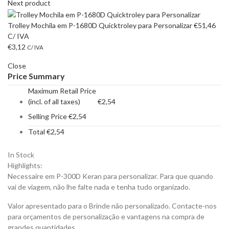
Next product
Trolley Mochila em P-1680D Quicktroley para Personalizar
€
51,46
C/ IVA
€
3,12
C/ IVA
Close
Price Summary
Maximum Retail Price
(incl. of all taxes)
€
2,54
Selling Price
€
2,54
Total
€
2,54
In Stock
Highlights:
Necessaire em P-300D Keran para personalizar. Para que quando
vai de viagem, não lhe falte nada e tenha tudo organizado.
Valor apresentado para o Brinde não personalizado. Contacte-nos
para orçamentos de personalização e vantagens na compra de
grandes quantidades.