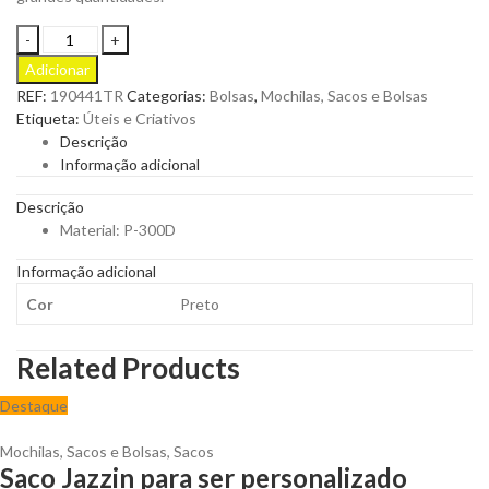
Necessaire
em
Adicionar
P-
REF:
190441TR
Categorias:
Bolsas
,
Mochilas, Sacos e Bolsas
300D
Etiqueta:
Úteis e Criativos
Keran
Descrição
para
Informação adicional
Personalizar
quantity
Descrição
Material: P-300D
Informação adicional
Cor
Preto
Related Products
Destaque
Mochilas, Sacos e Bolsas
,
Sacos
Saco Jazzin para ser personalizado