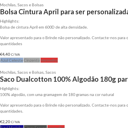
Mochilas, Sacos e Bolsas
Bolsa Cintura April para ser personalizad
Highlights:
Bolsa de cintura April em 600D de alta densidade.
Valor apresentado para o Brinde não personalizado. Contacte-nos para
quantidades
€
4,40
C/ IVA
Azul Celeste
Cinzento
Vermelho
Mochilas, Sacos e Bolsas
,
Sacos
Saco Dualcotton 100% Algodão 180g para
Highlights:
100% algodão, com uma gramagem de 180 gramas na cor natural
Valor apresentado para o Brinde não personalizado. Contacte-nos para
quantidades.
€
2,20
C/ IVA
Azul Marinho
Cinza Escuro
Vermelho