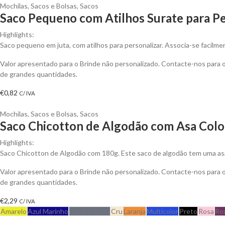
Mochilas, Sacos e Bolsas
,
Sacos
Saco Pequeno com Atilhos Surate para Pe
Highlights:
Saco pequeno em juta, com atilhos para personalizar. Associa-se facilme
Valor apresentado para o Brinde não personalizado. Contacte-nos para
de grandes quantidades.
€
0,82
C/ IVA
Mochilas, Sacos e Bolsas
,
Sacos
Saco Chicotton de Algodão com Asa Color
Highlights:
Saco Chicotton de Algodão com 180g. Este saco de algodão tem uma asa 
Valor apresentado para o Brinde não personalizado. Contacte-nos para
de grandes quantidades.
€
2,29
C/ IVA
Amarelo
Azul Marinho
Cinza Carvão
Cru
Laranja
Multicolor
Preto
Rosa
Ro