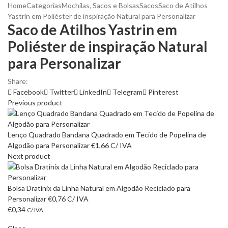
Home
Categorias
Mochilas, Sacos e Bolsas
Sacos
Saco de Atilhos
Yastrin em Poliéster de inspiração Natural para Personalizar
Saco de Atilhos Yastrin em
Poliéster de inspiração Natural
para Personalizar
Share:
Facebook
Twitter
LinkedIn
Telegram
Pinterest
Previous product
Lenço Quadrado Bandana Quadrado em Tecido de Popelina de
Algodão para Personalizar
€
1,66
C/ IVA
Next product
Bolsa Dratinix da Linha Natural em Algodão Reciclado para
Personalizar
€
0,76
C/ IVA
€
0,34
C/ IVA