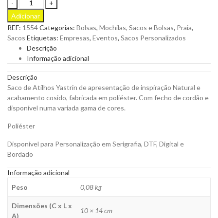
Saco
de
Adicionar
Atilhos
REF:
1554
Categorias:
Bolsas
,
Mochilas, Sacos e Bolsas
,
Praia
,
Yastrin
Sacos
Etiquetas:
Empresas
,
Eventos
,
Sacos Personalizados
em
Descrição
Poliéster
Informação adicional
de
inspiração
Descrição
Natural
Saco de Atilhos Yastrin de apresentação de inspiração Natural e
para
acabamento cosido, fabricada em poliéster. Com fecho de cordão e
Personalizar
disponível numa variada gama de cores.
quantity
Poliéster
Disponível para Personalização em Serigrafia, DTF, Digital e
Bordado
Informação adicional
Peso
0,08 kg
Dimensões (C x L x
10 × 14 cm
A)