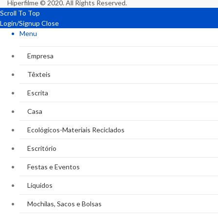
Hiperfilme © 2020. All Rights Reserved.
Scroll To Top
Login/Signup
Close
Menu
Empresa
Têxteis
Escrita
Casa
Ecológicos-Materiais Reciclados
Escritório
Festas e Eventos
Líquidos
Mochilas, Sacos e Bolsas