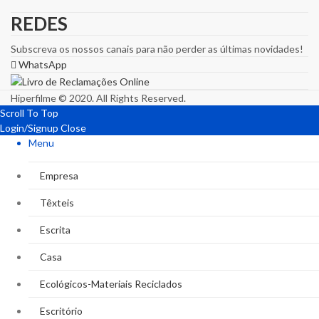
REDES
Subscreva os nossos canais para não perder as últimas novidades!
WhatsApp
Hiperfilme © 2020. All Rights Reserved.
Scroll To Top
Login/Signup
Close
Menu
Empresa
Têxteis
Escrita
Casa
Ecológicos-Materiais Reciclados
Escritório