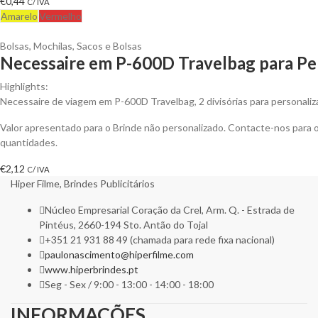
€
0,44
C/ IVA
Amarelo
Vermelho
Bolsas
,
Mochilas, Sacos e Bolsas
Necessaire em P-600D Travelbag para Pe
Highlights:
Necessaire de viagem em P-600D Travelbag, 2 divisórias para personaliza
Valor apresentado para o Brinde não personalizado. Contacte-nos para
quantidades.
€
2,12
C/ IVA
Hiper Filme, Brindes Publicitários
Núcleo Empresarial Coração da Crel, Arm. Q. - Estrada de
Pintéus, 2660-194 Sto. Antão do Tojal
+351 21 931 88 49 (chamada para rede fixa nacional)
paulonascimento@hiperfilme.com
www.hiperbrindes.pt
Seg - Sex / 9:00 - 13:00 - 14:00 - 18:00
INFORMAÇÕES