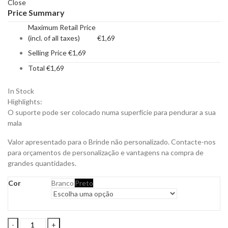
Close
Price Summary
Maximum Retail Price
(incl. of all taxes)
€
1,69
Selling Price
€
1,69
Total
€
1,69
In Stock
Highlights:
O suporte pode ser colocado numa superfície para pendurar a sua
mala
Valor apresentado para o Brinde não personalizado. Contacte-nos
para orçamentos de personalização e vantagens na compra de
grandes quantidades.
Cor
Branco
Preto
Suporte