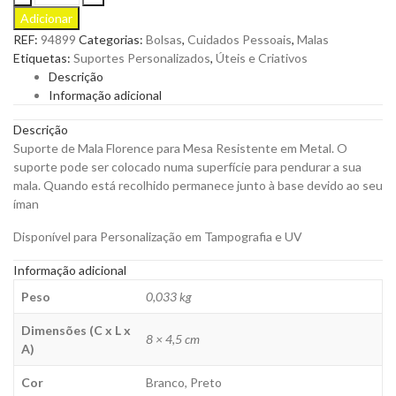
de
Adicionar
Mala
REF:
94899
Categorias:
Bolsas
,
Cuidados Pessoais
,
Malas
Florence
Etiquetas:
Suportes Personalizados
,
Úteis e Criativos
para
Descrição
Mesa
Informação adicional
Resistente
em
Descrição
Metal
Suporte de Mala Florence para Mesa Resistente em Metal. O
para
suporte pode ser colocado numa superfície para pendurar a sua
Personalizar
mala. Quando está recolhido permanece junto à base devido ao seu
quantity
íman
Disponível para Personalização em Tampografia e UV
Informação adicional
Peso
0,033 kg
Dimensões (C x L x
8 × 4,5 cm
A)
Cor
Branco, Preto