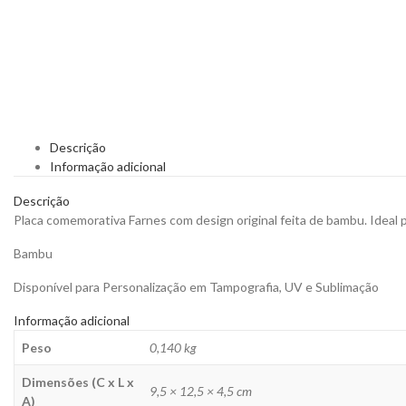
Descrição
Informação adicional
Descrição
Placa comemorativa Farnes com design original feita de bambu. Ideal 
Bambu
Disponível para Personalização em Tampografia, UV e Sublimação
Informação adicional
Peso
0,140 kg
Dimensões (C x L x
9,5 × 12,5 × 4,5 cm
A)