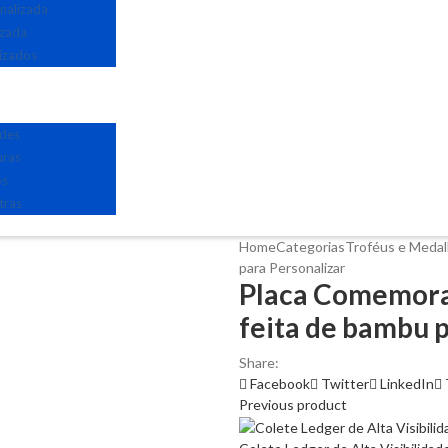
nalizada
izada
izados
edes
uras
os
tras
Home
Categorias
Troféus e Meda
para Personalizar
Placa Comemorat
feita de bambu p
Share:
Facebook
Twitter
LinkedIn
Previous product