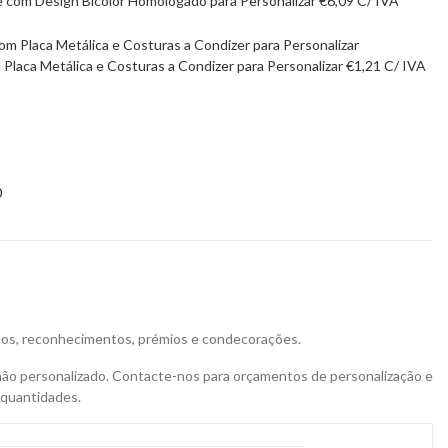
de com Design Bicolor Homologado para Personalizar
€
6,09
C/ IVA
laca Metálica e Costuras a Condizer para Personalizar
€
1,21
C/ IVA
0
ados, reconhecimentos, prémios e condecorações.
não personalizado. Contacte-nos para orçamentos de personalização e
 quantidades.