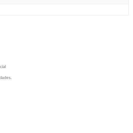
cial
dades.