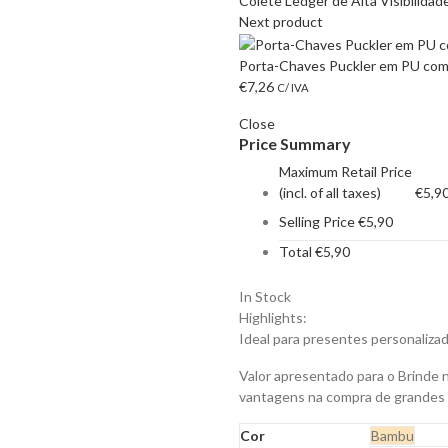
Colete Ledger de Alta Visibilida
Next product
Porta-Chaves Puckler em PU com P
€
7,26
C/ IVA
Close
Price Summary
Maximum Retail Price
(incl. of all taxes)
€
5,9
Selling Price
€
5,90
Total
€
5,90
In Stock
Highlights:
Ideal para presentes personaliz
Valor apresentado para o Brinde 
vantagens na compra de grandes
Cor
Bambu