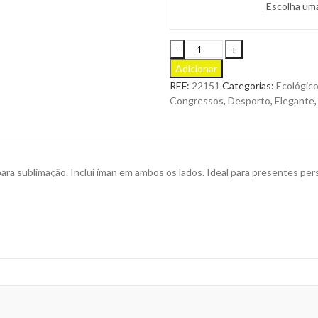
Placa
Comemorativa
Adicionar
Farnes
REF:
22151
Categorias:
Ecológico
com
Congressos
,
Desporto
,
Elegante
Design
Original
feita
de
bambu
para sublimação. Inclui íman em ambos os lados. Ideal para presentes p
para
Personalizar
quantity