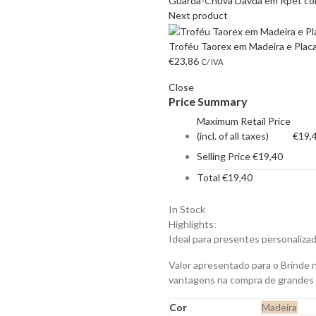
Guarda-Chuva Davda em Rpet com
Next product
Troféu Taorex em Madeira e Plac
€
23,86
C/ IVA
Close
Price Summary
Maximum Retail Price
(incl. of all taxes)
€
19,
Selling Price
€
19,40
Total
€
19,40
In Stock
Highlights:
Ideal para presentes personaliz
Valor apresentado para o Brinde 
vantagens na compra de grandes
Cor
Madeira