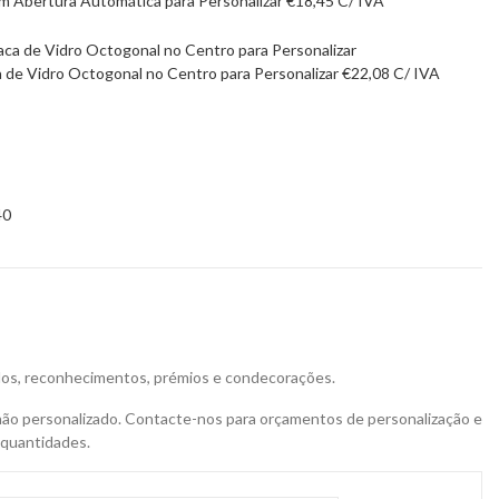
 Abertura Automática para Personalizar
€
18,45
C/ IVA
a de Vidro Octogonal no Centro para Personalizar
€
22,08
C/ IVA
40
ados, reconhecimentos, prémios e condecorações.
não personalizado. Contacte-nos para orçamentos de personalização e
 quantidades.