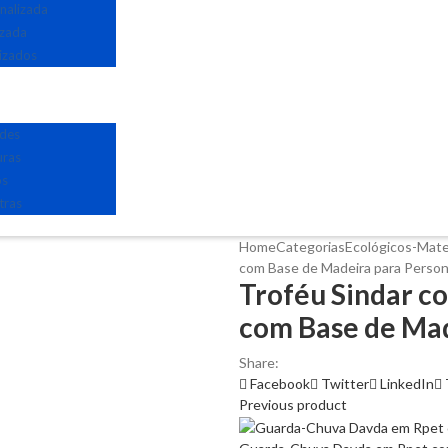
nalizada
izada
izados
edes
uras
os
tras
Home
Categorias
Ecológicos-Mate
com Base de Madeira para Persona
Troféu Sindar c
com Base de Mad
Share:
Facebook
Twitter
LinkedIn
Previous product