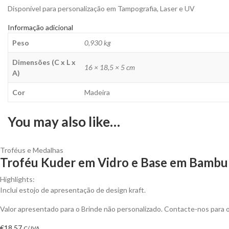
Disponível para personalização em Tampografia, Laser e UV
Informação adicional
Peso
0,930 kg
Dimensões (C x L x
16 × 18,5 × 5 cm
A)
Cor
Madeira
You may also like…
Troféus e Medalhas
Troféu Kuder em Vidro e Base em Bambu 
Highlights:
Inclui estojo de apresentação de design kraft.
Valor apresentado para o Brinde não personalizado. Contacte-nos para
€
18,57
C/ IVA