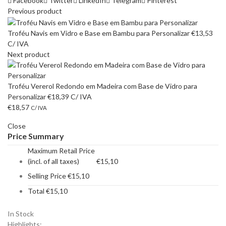
Facebook
Twitter
LinkedIn
Telegram
Pinterest
Previous product
Troféu Navis em Vidro e Base em Bambu para Personalizar
€
13,53
C/ IVA
Next product
Troféu Vererol Redondo em Madeira com Base de Vidro para
Personalizar
€
18,39
C/ IVA
€
18,57
C/ IVA
Close
Price Summary
Maximum Retail Price
(incl. of all taxes)
€
15,10
Selling Price
€
15,10
Total
€
15,10
In Stock
Highlights: