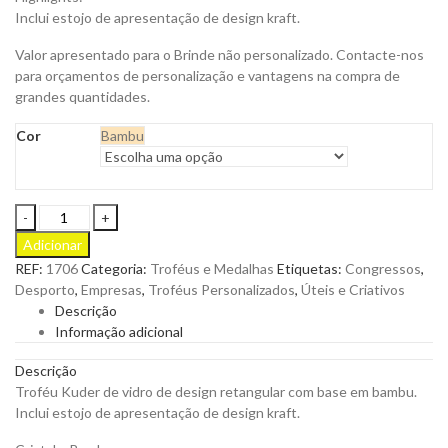
Inclui estojo de apresentação de design kraft.
Valor apresentado para o Brinde não personalizado. Contacte-nos
para orçamentos de personalização e vantagens na compra de
grandes quantidades.
Cor
Bambu
Troféu
Kuder
Adicionar
em
REF:
1706
Categoria:
Troféus e Medalhas
Etiquetas:
Congressos
,
Vidro
Desporto
,
Empresas
,
Troféus Personalizados
,
Úteis e Criativos
e
Descrição
Base
Informação adicional
em
Bambu
Descrição
para
Troféu Kuder de vidro de design retangular com base em bambu.
Personalizar
Inclui estojo de apresentação de design kraft.
quantity