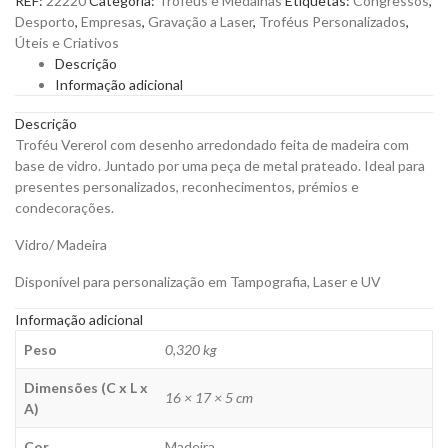
REF:
22220
Categoria:
Troféus e Medalhas
Etiquetas:
Congressos
,
em
Desporto
,
Empresas
,
Gravação a Laser
,
Troféus Personalizados
,
Madeira
Úteis e Criativos
com
Descrição
Base
Informação adicional
de
Vidro
Descrição
para
Troféu Vererol com desenho arredondado feita de madeira com
Personalizar
base de vidro. Juntado por uma peça de metal prateado. Ideal para
quantity
presentes personalizados, reconhecimentos, prémios e
condecorações.
Vidro/ Madeira
Disponível para personalização em Tampografia, Laser e UV
Informação adicional
Peso
0,320 kg
Dimensões (C x L x
16 × 17 × 5 cm
A)
Cor
Madeira