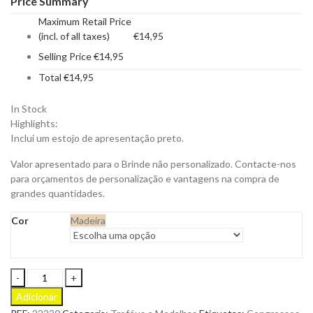
Price Summary
Maximum Retail Price
(incl. of all taxes)
€
14,95
Selling Price
€
14,95
Total
€
14,95
In Stock
Highlights:
Inclui um estojo de apresentação preto.
Valor apresentado para o Brinde não personalizado. Contacte-nos
para orçamentos de personalização e vantagens na compra de
grandes quantidades.
Cor
Madeira
Troféu
Vererol
Adicionar
Redondo