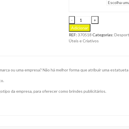
Troféu
Harmon
Adicionar
Estatueta
REF:
370518
Categorias:
Despor
Dourada
Úteis e Criativos
para
Personalizar
quantity
arca ou uma empresa? Não há melhor forma que atribuir uma estatueta d
to.
otipo da empresa, para oferecer como brindes publicitários.