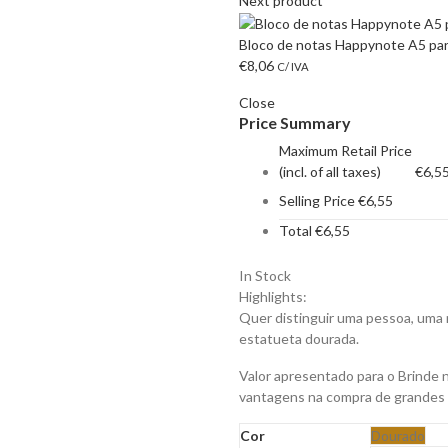
Next product
Bloco de notas Happynote A5 par
€
8,06
C/ IVA
Close
Price Summary
Maximum Retail Price
(incl. of all taxes)
€
6,5
Selling Price
€
6,55
Total
€
6,55
In Stock
Highlights:
Quer distinguir uma pessoa, uma
estatueta dourada.
Valor apresentado para o Brinde 
vantagens na compra de grandes
Cor
Dourado