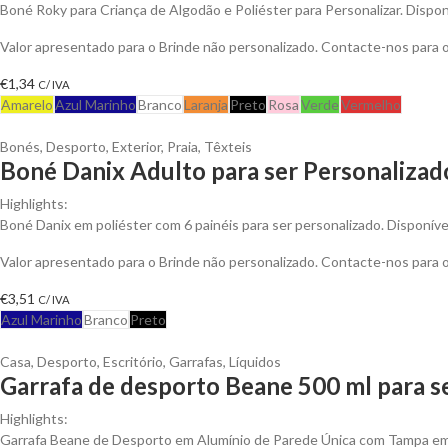
Boné Roky para Criança de Algodão e Poliéster para Personalizar. Dispon
Valor apresentado para o Brinde não personalizado. Contacte-nos para
€
1,34
C/ IVA
Amarelo
Azul Marinho
Branco
Laranja
Preto
Rosa
Verde
Vermelho
Bonés
,
Desporto
,
Exterior
,
Praia
,
Têxteis
Boné Danix Adulto para ser Personalizad
Highlights:
Boné Danix em poliéster com 6 painéis para ser personalizado. Disponíve
Valor apresentado para o Brinde não personalizado. Contacte-nos para
€
3,51
C/ IVA
Azul Marinho
Branco
Preto
Casa
,
Desporto
,
Escritório
,
Garrafas
,
Líquidos
Garrafa de desporto Beane 500 ml para s
Highlights:
Garrafa Beane de Desporto em Alumínio de Parede Única com Tampa em 