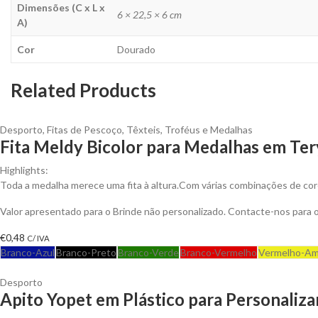
Dimensões (C x L x
6 × 22,5 × 6 cm
A)
Cor
Dourado
Related Products
Desporto
,
Fitas de Pescoço
,
Têxteis
,
Troféus e Medalhas
Fita Meldy Bicolor para Medalhas em Ter
Highlights:
Toda a medalha merece uma fita à altura.Com várias combinações de co
Valor apresentado para o Brinde não personalizado. Contacte-nos para
€
0,48
C/ IVA
Branco-Azul
Branco-Preto
Branco-Verde
Branco-Vermelho
Vermelho-Am
Desporto
Apito Yopet em Plástico para Personaliza