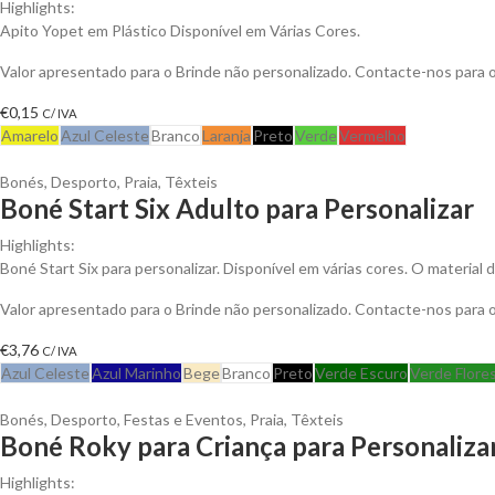
Highlights:
Apito Yopet em Plástico Disponível em Várias Cores.
Valor apresentado para o Brinde não personalizado. Contacte-nos para
€
0,15
C/ IVA
Amarelo
Azul Celeste
Branco
Laranja
Preto
Verde
Vermelho
Bonés
,
Desporto
,
Praia
,
Têxteis
Boné Start Six Adulto para Personalizar
Highlights:
Boné Start Six para personalizar. Disponível em várias cores. O materia
Valor apresentado para o Brinde não personalizado. Contacte-nos para
€
3,76
C/ IVA
Azul Celeste
Azul Marinho
Bege
Branco
Preto
Verde Escuro
Verde Flore
Bonés
,
Desporto
,
Festas e Eventos
,
Praia
,
Têxteis
Boné Roky para Criança para Personaliza
Highlights: