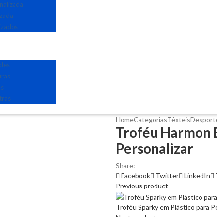
nalizada
izada
izados
edes
uras
os
tras
Home
Categorias
Têxteis
Desport
Troféu Harmon 
Personalizar
Share:
Facebook
Twitter
LinkedIn
Previous product
Troféu Sparky em Plástico para P