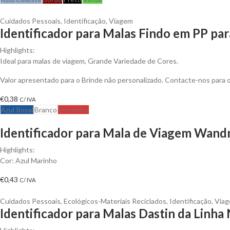
Cuidados Pessoais
,
Identificação
,
Viagem
Identificador para Malas Findo em PP par
Highlights:
Ideal para malas de viagem, Grande Variedade de Cores.
Valor apresentado para o Brinde não personalizado. Contacte-nos para
€
0,38
C/ IVA
Azul Royal
Branco
Vermelho
Identificador para Mala de Viagem Wandr
Highlights:
Cor: Azul Marinho
€
0,43
C/ IVA
Cuidados Pessoais
,
Ecológicos-Materiais Reciclados
,
Identificação
,
Via
Identificador para Malas Dastin da Linha