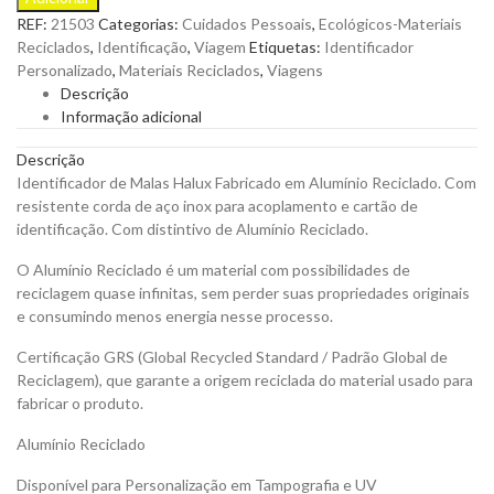
Malas
REF:
21503
Categorias:
Cuidados Pessoais
,
Ecológicos-Materiais
Halux
Reciclados
,
Identificação
,
Viagem
Etiquetas:
Identificador
Fabricado
Personalizado
,
Materiais Reciclados
,
Viagens
em
Descrição
Alumínio
Informação adicional
Reciclado
para
Descrição
Personalizar
Identificador de Malas Halux Fabricado em Alumínio Reciclado. Com
quantity
resistente corda de aço inox para acoplamento e cartão de
identificação. Com distintivo de Alumínio Reciclado.
O Alumínio Reciclado é um material com possibilidades de
reciclagem quase infinitas, sem perder suas propriedades originais
e consumindo menos energia nesse processo.
Certificação GRS (Global Recycled Standard / Padrão Global de
Reciclagem), que garante a origem reciclada do material usado para
fabricar o produto.
Alumínio Reciclado
Disponível para Personalização em Tampografia e UV