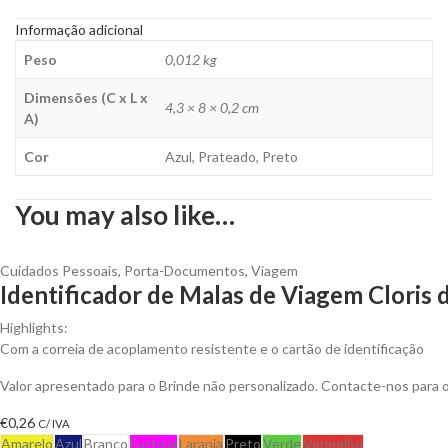
Informação adicional
Peso
0,012 kg
Dimensões (C x L x
4,3 × 8 × 0,2 cm
A)
Cor
Azul, Prateado, Preto
You may also like…
Cuidados Pessoais
,
Porta-Documentos
,
Viagem
Identificador de Malas de Viagem Cloris 
Highlights:
Com a correia de acoplamento resistente e o cartão de identificação
Valor apresentado para o Brinde não personalizado. Contacte-nos para
€
0,26
C/ IVA
Amarelo
Azul
Branco
Fuchsia
Laranja
Preto
Verde
Vermelho