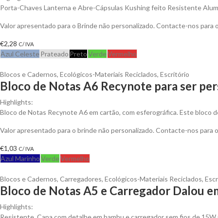
Porta-Chaves Lanterna e Abre-Cápsulas Kushing feito Resistente Alum
Valor apresentado para o Brinde não personalizado. Contacte-nos para
€
2,28
C/ IVA
Azul Celeste
Prateado
Preto
Verde
Vermelho
Blocos e Cadernos
,
Ecológicos-Materiais Reciclados
,
Escritório
Bloco de Notas A6 Recynote para ser per
Highlights:
Bloco de Notas Recynote A6 em cartão, com esferográfica. Este bloco d
Valor apresentado para o brinde não personalizado. Contacte-nos para
€
1,03
C/ IVA
Azul Marinho
Verde
Vermelho
Blocos e Cadernos
,
Carregadores
,
Ecológicos-Materiais Reciclados
,
Escr
Bloco de Notas A5 e Carregador Dalou e
Highlights:
Resistente. Capa com detalhe em bambu e carregador sem fios de 15W 