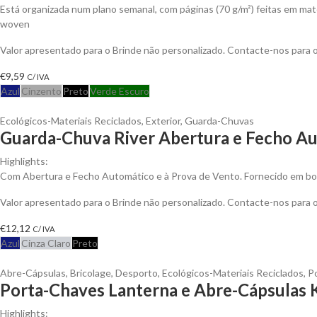
Está organizada num plano semanal, com páginas (70 g/m²) feitas em mate
woven
Valor apresentado para o Brinde não personalizado. Contacte-nos para
€
9,59
C/ IVA
Azul
Cinzento
Preto
Verde Escuro
Ecológicos-Materiais Reciclados
,
Exterior
,
Guarda-Chuvas
Guarda-Chuva River Abertura e Fecho Au
Highlights:
Com Abertura e Fecho Automático e à Prova de Vento. Fornecido em bo
Valor apresentado para o Brinde não personalizado. Contacte-nos para
€
12,12
C/ IVA
Azul
Cinza Claro
Preto
Abre-Cápsulas
,
Bricolage
,
Desporto
,
Ecológicos-Materiais Reciclados
,
P
Porta-Chaves Lanterna e Abre-Cápsulas K
Highlights: