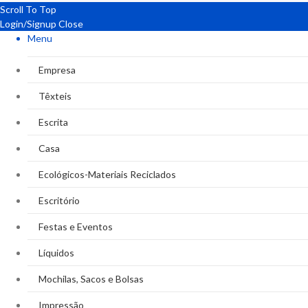
Scroll To Top
Login/Signup
Close
Menu
Empresa
Têxteis
Escrita
Casa
Ecológicos-Materiais Reciclados
Escritório
Festas e Eventos
Líquidos
Mochilas, Sacos e Bolsas
Impressão