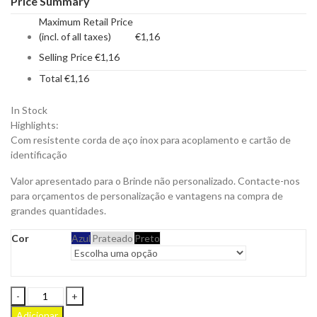
Price Summary
Maximum Retail Price
(incl. of all taxes)
€
1,16
Selling Price
€
1,16
Total
€
1,16
In Stock
Highlights:
Com resistente corda de aço inox para acoplamento e cartão de
identificação
Valor apresentado para o Brinde não personalizado. Contacte-nos
para orçamentos de personalização e vantagens na compra de
grandes quantidades.
Cor
Azul
Prateado
Preto
Identificador
de
Adicionar