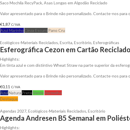
Saco Mochila RecyPack, Asas Longas em Algodão Reciclado
Valor apresentado para o Brinde não personalizado. Contacte-nos para
€
1,87
C/ IVA
Azul Marinho
Cinza Escuro
Pano Cru
Ecológicos-Materiais Reciclados
,
Escrita
,
Escritório
,
Esferográficas
Esferográfica Cezon em Cartão Reciclad
Highlights:
Em tinta azul e com distintivo Wheat Straw na parte superior da esferogr
Valor apresentado para o Brinde não personalizado. Contacte-nos para
€
0,11
C/ IVA
Azul
Natura
Preto
Verde
Vermelho
Destaque
Agendas 2027
,
Ecológicos-Materiais Reciclados
,
Escritório
Agenda Andresen B5 Semanal em Poliéste
Highlights: