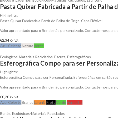
Blocos e Cadernos
,
Ecológicos-Materiais Reciclados
,
Escritório
Pasta Quixar Fabricada a Partir de Palha 
Highlights:
Pasta Quixar Fabricada a Partir de Palha de Trigo. Capa Fléxivel
Valor apresentado para o Brinde não personalizado. Contacte-nos para
€
2,34
C/ IVA
Azul Celeste
Natura
Verde
Ecológicos-Materiais Reciclados
,
Escrita
,
Esferográficas
Esferográfica Compo para ser Personaliz
Highlights:
Esferográfica Compo para ser Personalizada. Esferográfica em cartão rec
Valor apresentado para o Brinde não personalizado. Contacte-nos para
€
0,20
C/ IVA
Azul Celeste
Branco
Laranja
Preto
Verde
Vermelho
Bonés
,
Ecológicos-Materiais Reciclados