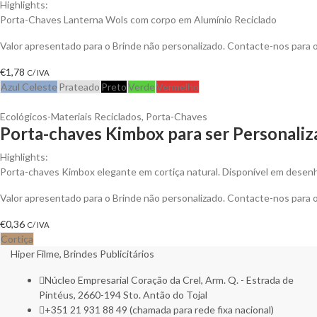
Highlights:
Porta-Chaves Lanterna Wols com corpo em Alumínio Reciclado
Valor apresentado para o Brinde não personalizado. Contacte-nos para
€
1,78
C/ IVA
Azul Celeste
Prateado
Preto
Verde
Vermelho
Ecológicos-Materiais Reciclados
,
Porta-Chaves
Porta-chaves Kimbox para ser Personali
Highlights:
Porta-chaves Kimbox elegante em cortiça natural. Disponível em desenho
Valor apresentado para o Brinde não personalizado. Contacte-nos para
€
0,36
C/ IVA
Cortiça
Hiper Filme, Brindes Publicitários
Núcleo Empresarial Coração da Crel, Arm. Q. - Estrada de
Pintéus, 2660-194 Sto. Antão do Tojal
+351 21 931 88 49 (chamada para rede fixa nacional)