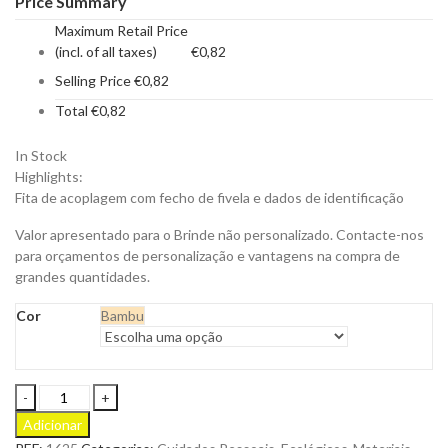
Price Summary
Maximum Retail Price
(incl. of all taxes)
€
0,82
Selling Price
€
0,82
Total
€
0,82
In Stock
Highlights:
Fita de acoplagem com fecho de fivela e dados de identificação
Valor apresentado para o Brinde não personalizado. Contacte-nos
para orçamentos de personalização e vantagens na compra de
grandes quantidades.
Cor
Bambu
Identificador
para
Adicionar
Malas