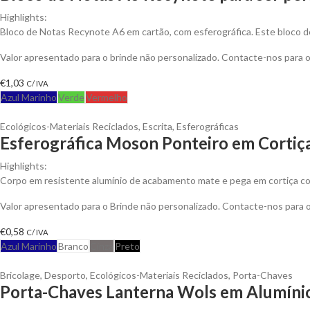
Highlights:
Bloco de Notas Recynote A6 em cartão, com esferográfica. Este bloco d
Valor apresentado para o brinde não personalizado. Contacte-nos para
€
1,03
C/ IVA
Azul Marinho
Verde
Vermelho
Ecológicos-Materiais Reciclados
,
Escrita
,
Esferográficas
Esferográfica Moson Ponteiro em Cortiç
Highlights:
Corpo em resistente alumínio de acabamento mate e pega em cortiça co
Valor apresentado para o Brinde não personalizado. Contacte-nos para
€
0,58
C/ IVA
Azul Marinho
Branco
Cinza
Preto
Bricolage
,
Desporto
,
Ecológicos-Materiais Reciclados
,
Porta-Chaves
Porta-Chaves Lanterna Wols em Alumínio