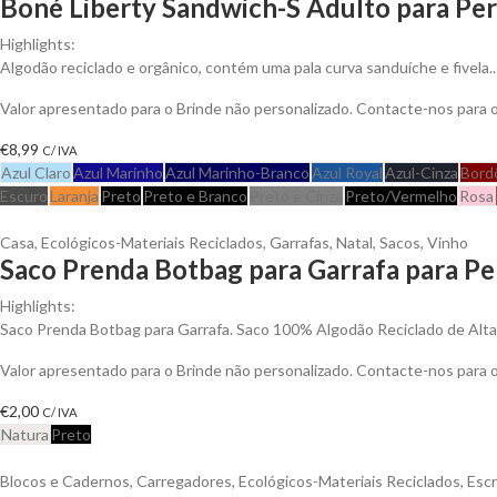
Boné Liberty Sandwich-S Adulto para Per
Highlights:
Algodão reciclado e orgânico, contém uma pala curva sanduíche e fivela..
Valor apresentado para o Brinde não personalizado. Contacte-nos para
€
8,99
C/ IVA
Azul Claro
Azul Marinho
Azul Marinho-Branco
Azul Royal
Azul-Cinza
Bord
Escuro
Laranja
Preto
Preto e Branco
Preto e Cinza
Preto/Vermelho
Rosa
Casa
,
Ecológicos-Materiais Reciclados
,
Garrafas
,
Natal
,
Sacos
,
Vinho
Saco Prenda Botbag para Garrafa para Pe
Highlights:
Saco Prenda Botbag para Garrafa. Saco 100% Algodão Reciclado de Alt
Valor apresentado para o Brinde não personalizado. Contacte-nos para
€
2,00
C/ IVA
Natura
Preto
Blocos e Cadernos
,
Carregadores
,
Ecológicos-Materiais Reciclados
,
Escr