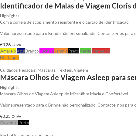
Identificador de Malas de Viagem Cloris 
Highlights:
Com a correia de acoplamento resistente e o cartão de identificação
Valor apresentado para o Brinde não personalizado. Contacte-nos para
€
0,26
C/ IVA
Amarelo
Azul
Branco
Fuchsia
Laranja
Preto
Verde
Vermelho
Destaque
Cuidados Pessoais
,
Máscaras
,
Têxteis
,
Viagem
Máscara Olhos de Viagem Asleep para se
Highlights:
Máscara Olhos de Viagem Asleep de Microfibra Macia e Confortável
Valor apresentado para o Brinde não personalizado. Contacte-nos para
€
0,23
C/ IVA
Cinzento
Preto
Porta-Documentos
,
Viagem