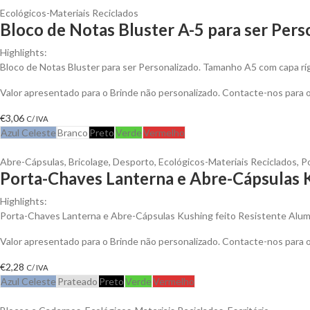
Ecológicos-Materiais Reciclados
Bloco de Notas Bluster A-5 para ser Pers
Highlights:
Bloco de Notas Bluster para ser Personalizado. Tamanho A5 com capa ríg
Valor apresentado para o Brinde não personalizado. Contacte-nos para
€
3,06
C/ IVA
Azul Celeste
Branco
Preto
Verde
Vermelho
Abre-Cápsulas
,
Bricolage
,
Desporto
,
Ecológicos-Materiais Reciclados
,
P
Porta-Chaves Lanterna e Abre-Cápsulas K
Highlights:
Porta-Chaves Lanterna e Abre-Cápsulas Kushing feito Resistente Alum
Valor apresentado para o Brinde não personalizado. Contacte-nos para
€
2,28
C/ IVA
Azul Celeste
Prateado
Preto
Verde
Vermelho