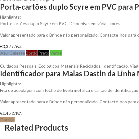
Porta-cartões duplo Scyre em PVC para P
Highlights:
Porta-cartões duplo Scyre em PVC. Disponível em várias cores.
Valor apresentado para o Brinde não personalizado. Contacte-nos para
€
0,32
C/ IVA
Azul Celeste
Bordô
Preto
Verde
Cuidados Pessoais
,
Ecológicos-Materiais Reciclados
,
Identificação
,
Via
Identificador para Malas Dastin da Linha
Highlights:
Fita de acoplagem com fecho de fivela metálica e cartão de identificação
Valor apresentado para o Brinde não personalizado. Contacte-nos para
€
1,45
C/ IVA
Cortiça
Related Products