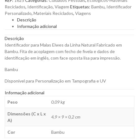
REF:
1625
Categorias:
Cuidados Pessoais
,
Ecológicos-Materiais
Elwes
Reciclados
,
Identificação
,
Viagem
Etiquetas:
Bambu
,
Identificador
da
Personalizado
,
Materiais Reciclados
,
Viagens
Linha
Descrição
Natural
Informação adicional
Fabricado
em
Descrição
Bambu
Identificador para Malas Elwes da Linha Natural Fabricado em
para
Bambu. Fita de acoplagem com fecho de fivela e dados de
Personalizar
identificação em inglês, com face oposta lisa para impressão.
quantity
Bambu
Disponível para Personalização em Tampografia e UV
Informação adicional
Peso
0,09 kg
Dimensões (C x L x
4,9 × 9 × 0,2 cm
A)
Cor
Bambu