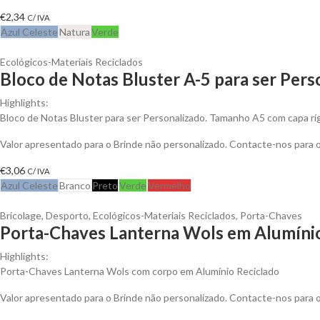
€
2,34
C/ IVA
Azul Celeste
Natura
Verde
Ecológicos-Materiais Reciclados
Bloco de Notas Bluster A-5 para ser Pers
Highlights:
Bloco de Notas Bluster para ser Personalizado. Tamanho A5 com capa ríg
Valor apresentado para o Brinde não personalizado. Contacte-nos para
€
3,06
C/ IVA
Azul Celeste
Branco
Preto
Verde
Vermelho
Bricolage
,
Desporto
,
Ecológicos-Materiais Reciclados
,
Porta-Chaves
Porta-Chaves Lanterna Wols em Alumínio
Highlights:
Porta-Chaves Lanterna Wols com corpo em Alumínio Reciclado
Valor apresentado para o Brinde não personalizado. Contacte-nos para