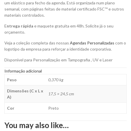
um elástico para fecho da agenda. Está organizada num plano
Personalizar
semanal, com páginas feitas de material certificado FSC™ e outros
quantity
materiais controlados.
E
ntrega rápida
e maquete gratuita em 48h. Solicite já o seu
orçamento.
Veja a coleção completa das nossas
Agendas Personalizadas
com o
logotipo da empresa para reforçar a identidade corporativa.
Disponível para Personalização em Tampografia , UV e Laser
Informação adicional
Peso
0,370 kg
Dimensões (C x L x
17,5 × 24,5 cm
A)
Cor
Preto
You may also like…