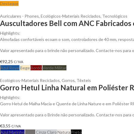
Destaque
Auriculares - Phones
,
Ecológicos-Materiais Reciclados
,
Tecnológicos
Auscultadores Bell com ANC Fabricados c
Highlights:
Almofadas confortáveis ecoam o som, controladores de 40 mm, resposta 
Valor apresentado para o brinde não personalizado. Contacte-nos para
€
92,25
C/ IVA
Azul Royal
Bege
Bordô
Verde Militar
Ecológicos-Materiais Reciclados
,
Gorros
,
Têxteis
Gorro Hetul Linha Natural em Poliéster 
Highlights:
Gorro Hetul de Malha Macia e Quente de Linha Nature e em Poliéster 
Valor apresentado para o Brinde não personalizado. Contacte-nos para
€
3,55
C/ IVA
Azul Marinho
Cinza
Cinza Claro
Natura
Preto