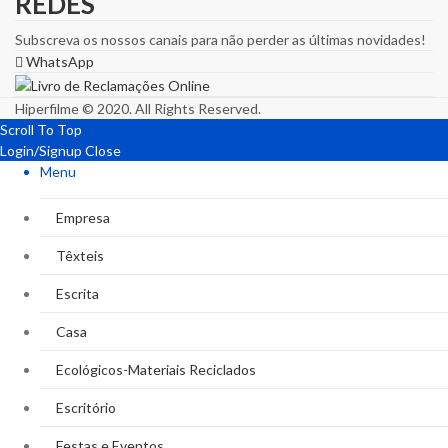
REDES
Subscreva os nossos canais para não perder as últimas novidades!
WhatsApp
Hiperfilme © 2020. All Rights Reserved.
Scroll To Top
Login/Signup
Close
Menu
Empresa
Têxteis
Escrita
Casa
Ecológicos-Materiais Reciclados
Escritório
Festas e Eventos