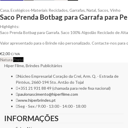
Casa
,
Ecológicos-Materiais Reciclados
,
Garrafas
,
Natal
,
Sacos
,
Vinho
Saco Prenda Botbag para Garrafa para Pe
Highlights:
Saco Prenda Botbag para Garrafa. Saco 100% Algodão Reciclado de Alt
Valor apresentado para o Brinde não personalizado. Contacte-nos para
€
2,00
C/ IVA
Natura
Preto
Hiper Filme, Brindes Publicitários
Núcleo Empresarial Coração da Crel, Arm. Q. - Estrada de
Pintéus, 2660-194 Sto. Antão do Tojal
+351 21 931 88 49 (chamada para rede fixa nacional)
paulonascimento@hiperfilme.com
www.hiperbrindes.pt
Seg - Sex / 9:00 - 13:00 - 14:00 - 18:00
INFORMAÇÕES