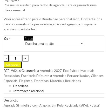
Possui um elástico para fecho da agenda. Está organizada num
plano semanal
Valor apresentado para o Brinde não personalizado. Contacte-nos
para orçamentos de personalização e vantagens na compra de
grandes quantidades.
Cor
Preto
Agenda
Simmel
Adicionar
B-
REF:
96216
Categorias:
Agendas 2027
,
Ecológicos-Materiais
5
Reciclados
,
Escritório
Etiquetas:
Agendas Personalizadas
,
Clientes
Semanal
Especiais
,
Elegante
,
Empresas
,
Materiais Reciclados
de
Descrição
Argolas
Informação adicional
em
Pele
Descrição
Reciclada
Agenda Simmel B5 com Argolas em Pele Reciclada (58%). Possui
para