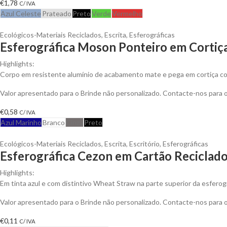
€
1,78
C/ IVA
Azul Celeste
Prateado
Preto
Verde
Vermelho
Ecológicos-Materiais Reciclados
,
Escrita
,
Esferográficas
Esferográfica Moson Ponteiro em Cortiç
Highlights:
Corpo em resistente alumínio de acabamento mate e pega em cortiça co
Valor apresentado para o Brinde não personalizado. Contacte-nos para
€
0,58
C/ IVA
Azul Marinho
Branco
Cinza
Preto
Ecológicos-Materiais Reciclados
,
Escrita
,
Escritório
,
Esferográficas
Esferográfica Cezon em Cartão Reciclad
Highlights:
Em tinta azul e com distintivo Wheat Straw na parte superior da esferogr
Valor apresentado para o Brinde não personalizado. Contacte-nos para
€
0,11
C/ IVA