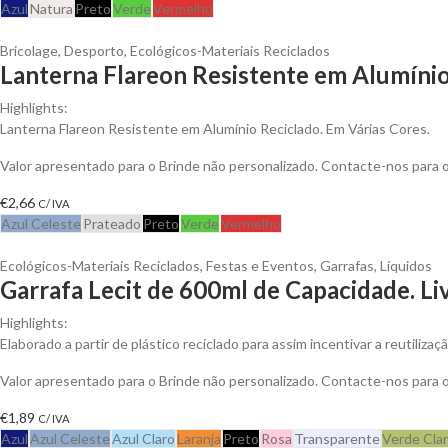
Azul
Natura
Preto
Verde
Vermelho
Bricolage
,
Desporto
,
Ecológicos-Materiais Reciclados
Lanterna Flareon Resistente em Alumínio
Highlights:
Lanterna Flareon Resistente em Alumínio Reciclado. Em Várias Cores.
Valor apresentado para o Brinde não personalizado. Contacte-nos para
€
2,66
C/ IVA
Azul Celeste
Prateado
Preto
Verde
Vermelho
Ecológicos-Materiais Reciclados
,
Festas e Eventos
,
Garrafas
,
Líquidos
Garrafa Lecit de 600ml de Capacidade. Li
Highlights:
Elaborado a partir de plástico reciclado para assim incentivar a reutiliza
Valor apresentado para o Brinde não personalizado. Contacte-nos para
€
1,89
C/ IVA
Azul
Azul Celeste
Azul Claro
Laranja
Preto
Rosa
Transparente
Verde Cla