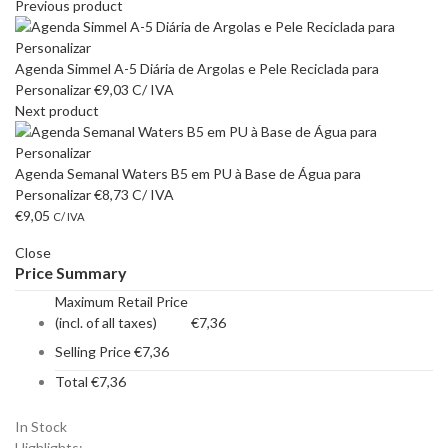
Previous product
Agenda Simmel A-5 Diária de Argolas e Pele Reciclada para
Personalizar
€
9,03
C/ IVA
Next product
Agenda Semanal Waters B5 em PU à Base de Água para
Personalizar
€
8,73
C/ IVA
€
9,05
C/ IVA
Close
Price Summary
Maximum Retail Price
(incl. of all taxes)
€
7,36
Selling Price
€
7,36
Total
€
7,36
In Stock
Highlights: