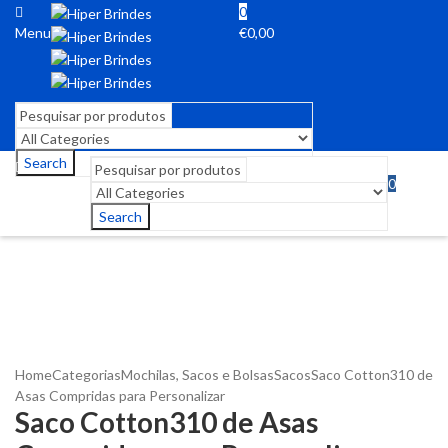
0
Menu
€
0,00
Search
0
Menu
€
0,00
Search
Home
Categorias
Mochilas, Sacos e Bolsas
Sacos
Saco Cotton310 de
Asas Compridas para Personalizar
Saco Cotton310 de Asas