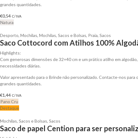
grandes quantidades.
€
0,54
C/ IVA
Natura
Desporto
,
Mochilas
,
Mochilas, Sacos e Bolsas
,
Praia
,
Sacos
Saco Cottocord com Atilhos 100% Algodã
Highlights:
Com generosas dimensões de 32×40 cm e um prático atilho em algodão, e
necessidades diárias.
Valor apresentado para o Brinde não personalizado. Contacte-nos para
grandes quantidades.
€
1,44
C/ IVA
Pano Cru
Destaque
Mochilas, Sacos e Bolsas
,
Sacos
Saco de papel Cention para ser personali