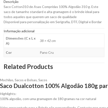
Descrição
Saco Cotton310 de Asas Compridas 100% Algodão 310 g. Este
saco de tamanho standard e alta gramagem é o brinde ideal para
todos aqueles que querem um saco de qualidade
Disponível para personalização em Serigrafia, DTF, Digital e Bordar
Informação adicional
Dimensões (C x L x
38 × 42 cm
A)
Cor
Pano Cru
Related Products
Mochilas, Sacos e Bolsas
,
Sacos
Saco Dualcotton 100% Algodão 180g para
Highlights:
100% algodão, com uma gramagem de 180 gramas na cor natural
Valor apresentado para o Brinde não personalizado. Contacte-nos para