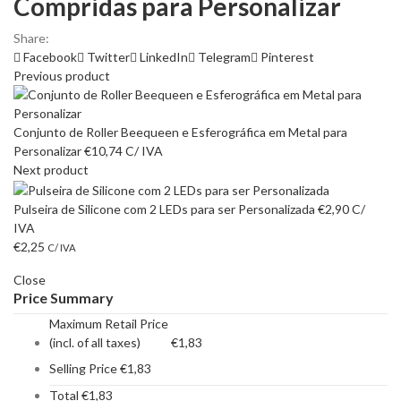
Compridas para Personalizar
Share:
Facebook
Twitter
LinkedIn
Telegram
Pinterest
Previous product
Conjunto de Roller Beequeen e Esferográfica em Metal para
Personalizar
€
10,74
C/ IVA
Next product
Pulseira de Silicone com 2 LEDs para ser Personalizada
€
2,90
C/
IVA
€
2,25
C/ IVA
Close
Price Summary
Maximum Retail Price
(incl. of all taxes)
€
1,83
Selling Price
€
1,83
Total
€
1,83