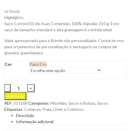
In Stock
Highlights:
Saco Cotton310 de Asas Compridas 100% Algodão 310 g. Este
saco de tamanho standard e alta gramagem é o brinde ideal
Valor apresentado para o Brinde não personalizado. Contacte-nos
para orçamentos de personalização e vantagens na compra de
grandes quantidades.
Cor
Pano Cru
Saco
Cotton310
Adicionar
de
REF:
311168
Categorias:
Mochilas, Sacos e Bolsas
,
Sacos
Asas
Etiquetas:
Compras
,
Praia
,
Úteis e Criativos
Compridas
Descrição
para
Informação adicional
Personalizar
quantity