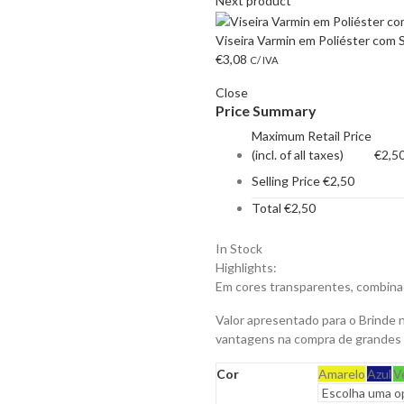
Next product
Viseira Varmin em Poliéster com 
€
3,08
C/ IVA
Close
Price Summary
Maximum Retail Price
(incl. of all taxes)
€
2,5
Selling Price
€
2,50
Total
€
2,50
In Stock
Highlights:
Em cores transparentes, combinad
Valor apresentado para o Brinde 
vantagens na compra de grandes
Cor
Amarelo
Azul
V