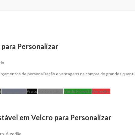
 para Personalizar
ado
 orçamentos de personalização e vantagens na compra de grandes quanti
i
Cinza Carvão
Preto
Preto e Cinza
Verde Floresta
Vermelho
tável em Velcro para Personalizar
ro.
Algodão