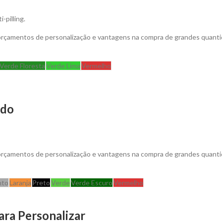
pilling.
 orçamentos de personalização e vantagens na compra de grandes quanti
Verde Floresta
Verde Lima
Vermelho
ado
 orçamentos de personalização e vantagens na compra de grandes quant
nto
Laranja
Preto
Verde
Verde Escuro
Vermelho
ara Personalizar