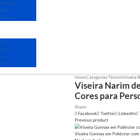
nalizada
izada
izados
edes
uras
os
tras
Home
Categorias
Têxteis
Viseira 
Viseira Narim d
Cores para Pers
Share:
Facebook
Twitter
LinkedIn
Previous product
Viseira Gonnax em Poliéster com 