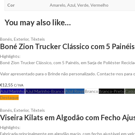
Cor
Amarelo, Azul, Verde, Vermelho
You may also like…
Bonés
,
Exterior
,
Têxteis
Boné Zion Trucker Clássico com 5 Painéis
Highlights:
Boné Zion Trucker Clássico, com 5 Painéis, em Sarja de Poliéster Recicl
Valor apresentado para o Brinde não personalizado. Contacte-nos para
€
12,55
C/ IVA
Azul Marinho
Azul Marinho-Branco
Azul Royal
Branco
Branco-Preto
Caqu
Destaque
Bonés
,
Exterior
,
Têxteis
Viseira Kilats em Algodão com Fecho Ajus
Highlights:
Fabricada principalmente em algodão macio, com fecho ajustável em velc