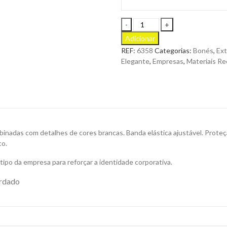
Viseira
Narim
Adicionar
de
REF:
6358
Categorias:
Bonés
,
Ext
PVC
Elegante
,
Empresas
,
Materiais Re
com
Proteção
UV
Várias
Cores
para
Personalizar
inadas com detalhes de cores brancas. Banda elástica ajustável.
Proteç
quantity
to.
ipo da empresa para reforçar a identidade corporativa.
ordado