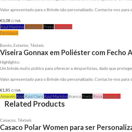
Valor apresentado para o Brinde não personalizado. Contacte-nos para
€
3,08
C/ IVA
Azul Marinho
Castanho
Preto
Vermelho
Destaque
Bonés
,
Exterior
,
Têxteis
Viseira Gonnax em Poliéster com Fecho A
Highlights:
Um brinde muito prático para oferecer a desportistas, dado que protege 
Valor apresentado para o Brinde não personalizado. Contacte-nos para
€
1,85
C/ IVA
Amarelo
Azul
Azul Claro
Azul Marinho
Branco
Preto
Rosa
Vermelho
Related Products
Casacos
,
Têxteis
Casaco Polar Women para ser Personaliz