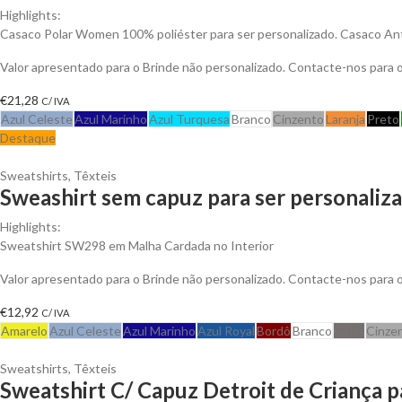
Highlights:
Casaco Polar Women 100% poliéster para ser personalizado. Casaco Anti-
Valor apresentado para o Brinde não personalizado. Contacte-nos para
€
21,28
C/ IVA
Azul Celeste
Azul Marinho
Azul Turquesa
Branco
Cinzento
Laranja
Preto
Destaque
Sweatshirts
,
Têxteis
Sweashirt sem capuz para ser personaliz
Highlights:
Sweatshirt SW298 em Malha Cardada no Interior
Valor apresentado para o Brinde não personalizado. Contacte-nos para
€
12,92
C/ IVA
Amarelo
Azul Celeste
Azul Marinho
Azul Royal
Bordô
Branco
Cinza
Cinze
Sweatshirts
,
Têxteis
Sweatshirt C/ Capuz Detroit de Criança p