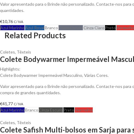
Valor apresentado para o Brinde não personalizado. Contacte-nos para
quantidades.
€
10,76
C/ IVA
Azul Marinho
Azul Royal
Branco
Cinza Carvão
Cinza Claro
Preto
Vermelh
Related Products
Coletes
,
Têxteis
Colete Bodywarmer Impermeável Masculi
Highlights:
Colete Bodywarmer Impermeável Masculino, Várias Cores.
Valor apresentado para o Brinde não personalizado. Contacte-nos para
compra de grandes quantidades.
€
41,77
C/ IVA
Azul Marinho
Branco
Cinza Escuro
Preto
Vermelho
Coletes
,
Têxteis
Colete Safish Multi-bolsos em Sarja para