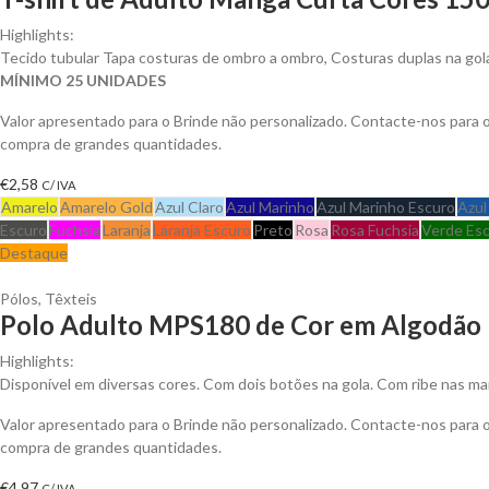
Highlights:
Tecido tubular Tapa costuras de ombro a ombro, Costuras duplas na go
MÍNIMO 25 UNIDADES
Valor apresentado para o Brinde não personalizado. Contacte-nos para
compra de grandes quantidades.
€
2,58
C/ IVA
Amarelo
Amarelo Gold
Azul Claro
Azul Marinho
Azul Marinho Escuro
Azul
Escuro
Fuchsia
Laranja
Laranja Escuro
Preto
Rosa
Rosa Fuchsia
Verde Es
Destaque
Pólos
,
Têxteis
Polo Adulto MPS180 de Cor em Algodão P
Highlights:
Disponível em diversas cores. Com dois botões na gola. Com ribe nas ma
Valor apresentado para o Brinde não personalizado. Contacte-nos para
compra de grandes quantidades.
€
4,97
C/ IVA