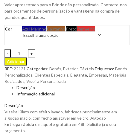
Valor apresentado para o Brinde não personalizado. Contacte-nos
para orçamentos de personalização e vantagens na compra de
grandes quantidades.
Cor
Azul Marinho
Castanho
Preto
Vermelho
Viseira
Kilats
Adicionar
em
REF:
22121
Categorias:
Bonés
,
Exterior
,
Têxteis
Etiquetas:
Bonés
Algodão
Personalizados
,
Clientes Especiais
,
Elegante
,
Empresas
,
Materiais
com
Reciclados
,
Viseira Personalizada
Fecho
Descrição
Ajustável
Informação adicional
em
Velcro
Descrição
para
Viseira Kilats com efeito lavado, fabricada principalmente em
Personalizar
algodão macio, com fecho ajustável em velcro.
Algodão
quantity
E
ntrega rápida
e maquete gratuita em 48h. Solicite já o seu
orçamento.