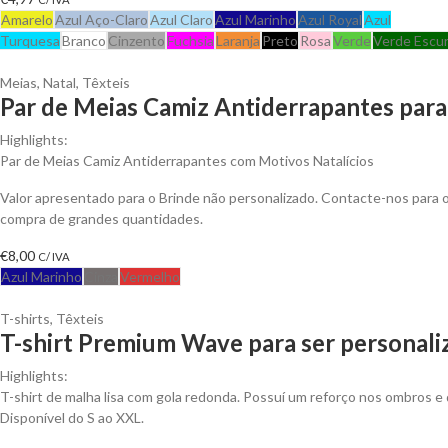
Amarelo
Azul Aço-Claro
Azul Claro
Azul Marinho
Azul Royal
Azul
Turquesa
Branco
Cinzento
Fuchsia
Laranja
Preto
Rosa
Verde
Verde Escu
Meias
,
Natal
,
Têxteis
Par de Meias Camiz Antiderrapantes para
Highlights:
Par de Meias Camiz Antiderrapantes com Motivos Natalícios
Valor apresentado para o Brinde não personalizado. Contacte-nos para
compra de grandes quantidades.
€
8,00
C/ IVA
Azul Marinho
Cinza
Vermelho
T-shirts
,
Têxteis
T-shirt Premium Wave para ser personali
Highlights:
T-shirt de malha lisa com gola redonda. Possuí um reforço nos ombros e 
Disponível do S ao XXL.