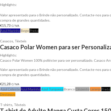
Highlights:
Colete Safish multi-bolsos em Sarja de Algodão, Fecho em Nylon
Valor apresentado para o Brinde não personalizado. Contacte-nos para
compra de grandes quantidades.
€
15,73
C/ IVA
Azul Marinho
Bege
Preto
Casacos
,
Têxteis
Casaco Polar Women para ser Personaliz
Highlights:
Casaco Polar Women 100% poliéster para ser personalizado. Casaco Anti-
Valor apresentado para o Brinde não personalizado. Contacte-nos para
compra de grandes quantidades.
€
21,28
C/ IVA
Azul Celeste
Azul Marinho
Azul Turquesa
Branco
Cinzento
Laranja
Preto
Destaque
T-shirts
,
Têxteis
T-shirt de Adulto Manga Curta Cores 150