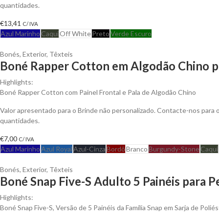
quantidades.
€
13,41
C/ IVA
Azul Marinho
Caqui
Off White
Preto
Verde Escuro
Bonés
,
Exterior
,
Têxteis
Boné Rapper Cotton em Algodão Chino pa
Highlights:
Boné Rapper Cotton com Painel Frontal e Pala de Algodão Chino
Valor apresentado para o Brinde não personalizado. Contacte-nos para
quantidades.
€
7,00
C/ IVA
Azul Marinho
Azul Royal
Azul-Cinza
Bordô
Branco
Burgundy-Stone
Caqui
Bonés
,
Exterior
,
Têxteis
Boné Snap Five-S Adulto 5 Painéis para P
Highlights:
Boné Snap Five-S, Versão de 5 Painéis da Família Snap em Sarja de Polié