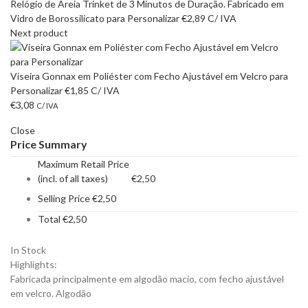
Relógio de Areia Trinket de 3 Minutos de Duração. Fabricado em
Vidro de Borossilicato para Personalizar
€
2,89
C/ IVA
Next product
Viseira Gonnax em Poliéster com Fecho Ajustável em Velcro para
Personalizar
€
1,85
C/ IVA
€
3,08
C/ IVA
Close
Price Summary
Maximum Retail Price
(incl. of all taxes)
€
2,50
Selling Price
€
2,50
Total
€
2,50
In Stock
Highlights:
Fabricada principalmente em algodão macio, com fecho ajustável
em velcro.
Algodão