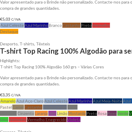
Valor apresentado para o Brinde não personalizado. Contacte-nos para
compra de grandes quantidades.
€
5,03
C/ IVA
Azul Celeste
Azul Marinho
Branco
Castanho
Preto
Vermelho
Destaque
Desporto
,
T-shirts
,
Têxteis
T-shirt Top Racing 100% Algodão para se
Highlights:
T-shirt Top Racing 100% Algodão 160 grs – Várias Cores
Valor apresentado para o Brinde não personalizado. Contacte-nos para
compra de grandes quantidades.
€
3,35
C/ IVA
Amarelo
Azul Aço-Claro
Azul Celeste
Azul Marinho
Azul Meia-Noite
Azul
Pastel
Camel
Castanho
Cinza Carvão
Cinza
Matizado
Cinzento
Laranja
Lilás
Limão
Mostarda
Preto
Rosa
Roxo
Verde
V
Lima
Vermelho
Vermelho Enegrecido
Violeta
Casacos
,
Têxteis