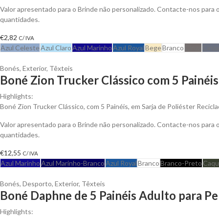
Valor apresentado para o Brinde não personalizado. Contacte-nos para
quantidades.
€
2,82
C/ IVA
Azul Celeste
Azul Claro
Azul Marinho
Azul Royal
Bege
Branco
Cinza
Cinza
Bonés
,
Exterior
,
Têxteis
Boné Zion Trucker Clássico com 5 Painéis
Highlights:
Boné Zion Trucker Clássico, com 5 Painéis, em Sarja de Poliéster Recicl
Valor apresentado para o Brinde não personalizado. Contacte-nos para
quantidades.
€
12,55
C/ IVA
Azul Marinho
Azul Marinho-Branco
Azul Royal
Branco
Branco-Preto
Caqu
Bonés
,
Desporto
,
Exterior
,
Têxteis
Boné Daphne de 5 Painéis Adulto para Pe
Highlights: