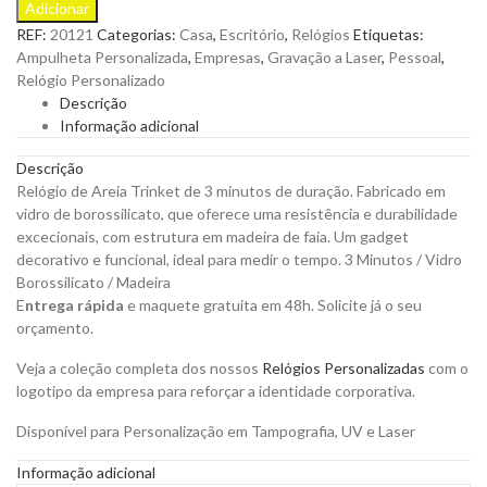
Adicionar
Areia
REF:
20121
Categorias:
Casa
,
Escritório
,
Relógios
Etiquetas:
Trinket
Ampulheta Personalizada
,
Empresas
,
Gravação a Laser
,
Pessoal
,
de
Relógio Personalizado
3
Descrição
Minutos
Informação adicional
de
Duração.
Descrição
Fabricado
Relógio de Areia Trinket de 3 minutos de duração. Fabricado em
em
vidro de borossilicato, que oferece uma resistência e durabilidade
Vidro
excecionais, com estrutura em madeira de faia. Um gadget
de
decorativo e funcional, ideal para medir o tempo.
3 Minutos /
Vidro
Borossilicato
Borossilicato / Madeira
para
E
ntrega rápida
e maquete gratuita em 48h. Solicite já o seu
Personalizar
orçamento.
quantity
Veja a coleção completa dos nossos
Relógios Personalizadas
com o
logotipo da empresa para reforçar a identidade corporativa.
Disponível para Personalização em Tampografia, UV e Laser
Informação adicional