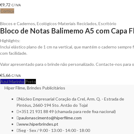
€
9,72
C/ IVA
Cortiça
Blocos e Cadernos
,
Ecológicos-Materiais Reciclados
,
Escritório
Bloco de Notas Balimemo A5 com Capa Fl
Highlights:
Inclui elástico plano de 1 cm na vertical, que mantém o caderno sempre f
com facilidade.
Valor apresentado para o brinde não personalizado. Contacte-nos para
€
5,66
C/ IVA
Azul Marinho
Preto
Hiper Filme, Brindes Publicitários
Núcleo Empresarial Coração da Crel, Arm. Q. - Estrada de
Pintéus, 2660-194 Sto. Antão do Tojal
+351 21 931 88 49 (chamada para rede fixa nacional)
paulonascimento@hiperfilme.com
www.hiperbrindes.pt
Seg - Sex / 9:00 - 13:00 - 14:00 - 18:00