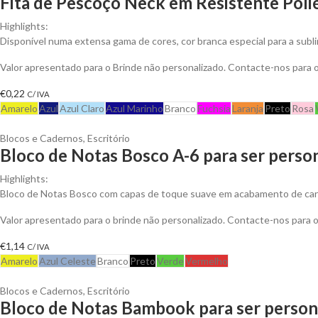
Fita de Pescoço Neck em Resistente Polié
Highlights:
Disponível numa extensa gama de cores, cor branca especial para a subl
Valor apresentado para o Brinde não personalizado. Contacte-nos para
€
0,22
C/ IVA
Amarelo
Azul
Azul Claro
Azul Marinho
Branco
Fuchsia
Laranja
Preto
Rosa
Blocos e Cadernos
,
Escritório
Bloco de Notas Bosco A-6 para ser perso
Highlights:
Bloco de Notas Bosco com capas de toque suave em acabamento de cart
Valor apresentado para o brinde não personalizado. Contacte-nos para
€
1,14
C/ IVA
Amarelo
Azul Celeste
Branco
Preto
Verde
Vermelho
Blocos e Cadernos
,
Escritório
Bloco de Notas Bambook para ser person