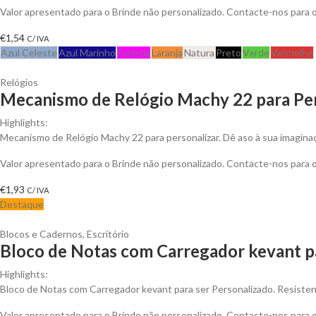
Valor apresentado para o Brinde não personalizado. Contacte-nos para
€
1,54
C/ IVA
Azul Celeste
Azul Marinho
Fuchsia
Laranja
Natura
Preto
Verde
Vermelho
Relógios
Mecanismo de Relógio Machy 22 para Per
Highlights:
Mecanismo de Relógio Machy 22 para personalizar. Dê aso à sua imaginaçã
Valor apresentado para o Brinde não personalizado. Contacte-nos para
€
1,93
C/ IVA
Destaque
Blocos e Cadernos
,
Escritório
Bloco de Notas com Carregador kevant p
Highlights:
Bloco de Notas com Carregador kevant para ser Personalizado. Resistent
Valor apresentado para o Brinde não personalizado. Contacte-nos para