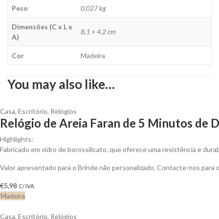
Peso
0,027 kg
Dimensões (C x L x
8,1 × 4,2 cm
A)
Cor
Madeira
You may also like…
Casa
,
Escritório
,
Relógios
Relógio de Areia Faran de 5 Minutos de D
Highlights:
Fabricado em vidro de borossilicato, que oferece uma resistência e dura
Valor apresentado para o Brinde não personalizado. Contacte-nos para
€
5,98
C/ IVA
Madeira
Casa
,
Escritório
,
Relógios