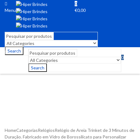
0
Menu
€
0,00
Search
0
Menu
€
0,00
Search
Home
Categorias
Relógios
Relógio de Areia Trinket de 3 Minutos de
Duração. Fabricado em Vidro de Borossilicato para Personalizar