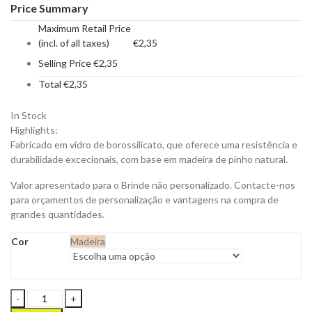
Price Summary
Maximum Retail Price
(incl. of all taxes)
€
2,35
Selling Price
€
2,35
Total
€
2,35
In Stock
Highlights:
Fabricado em vidro de borossilicato, que oferece uma resistência e
durabilidade excecionais, com base em madeira de pinho natural.
Valor apresentado para o Brinde não personalizado. Contacte-nos
para orçamentos de personalização e vantagens na compra de
grandes quantidades.
Cor
Madeira
Relógio
de