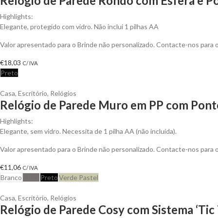
Relógio de Parede Rondo com Esfera e Po
Highlights:
Elegante, protegido com vidro. Não inclui 1 pilhas AA
Valor apresentado para o Brinde não personalizado. Contacte-nos para
€
18,03
C/ IVA
Preto
Casa
,
Escritório
,
Relógios
Relógio de Parede Muro em PP com Ponte
Highlights:
Elegante, sem vidro. Necessita de 1 pilha AA (não incluída).
Valor apresentado para o Brinde não personalizado. Contacte-nos para
€
11,06
C/ IVA
Branco
Cinza
Preto
Verde Pastel
Casa
,
Escritório
,
Relógios
Relógio de Parede Cosy com Sistema ‘Tic 