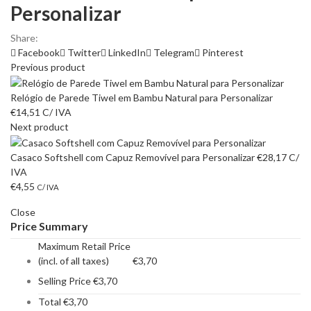
Personalizar
Share:
Facebook
Twitter
LinkedIn
Telegram
Pinterest
Previous product
Relógio de Parede Tiwel em Bambu Natural para Personalizar
€
14,51
C/ IVA
Next product
Casaco Softshell com Capuz Removível para Personalizar
€
28,17
C/
IVA
€
4,55
C/ IVA
Close
Price Summary
Maximum Retail Price
(incl. of all taxes)
€
3,70
Selling Price
€
3,70
Total
€
3,70