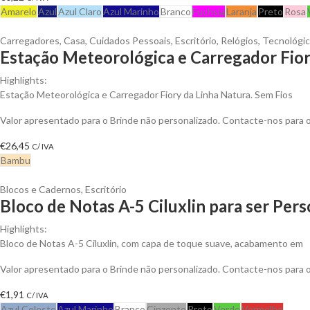
Amarelo
Azul
Azul Claro
Azul Marinho
Branco
Fuchsia
Laranja
Preto
Rosa
Carregadores
,
Casa
,
Cuidados Pessoais
,
Escritório
,
Relógios
,
Tecnológi
Estação Meteorológica e Carregador Fior
Highlights:
Estação Meteorológica e Carregador Fiory da Linha Natura. Sem Fios
Valor apresentado para o Brinde não personalizado. Contacte-nos para
€
26,45
C/ IVA
Bambu
Blocos e Cadernos
,
Escritório
Bloco de Notas A-5 Ciluxlin para ser Per
Highlights:
Bloco de Notas A-5 Ciluxlin, com capa de toque suave, acabamento em
Valor apresentado para o Brinde não personalizado. Contacte-nos para
€
1,91
C/ IVA
Azul Celeste
Azul Marinho
Branco
Cinzento
Preto
Verde
Vermelho