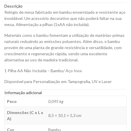
Personalizar
Descrição
quantity
Relógio de mesa fabricado em bambu envernizado e resistente aço
inoxidável. Um acessório decorativo que não poderá faltar na sua
mesa. Alimentação a pilhas (1xAA não incluída).
Materiais como o bambu fomentam a utilização de matérias-primas
naturais reduzindo as emissões poluentes. Além disso, o bambu
provém de uma planta de grande resistência e versatilidade, com
crescimento e regeneração rápida, sendo uma excelente
alternativa ao uso de madeira tradicional.
1 Pilha AA Não Incluída – Bambu/ Aço Inox
Disponível para Personalização em Tampografia, UV e Laser
Informação adicional
Peso
0,095 kg
Dimensões (C x L x
8,5 × 10,1 × 5,3 cm
A)
Cor
Bambu