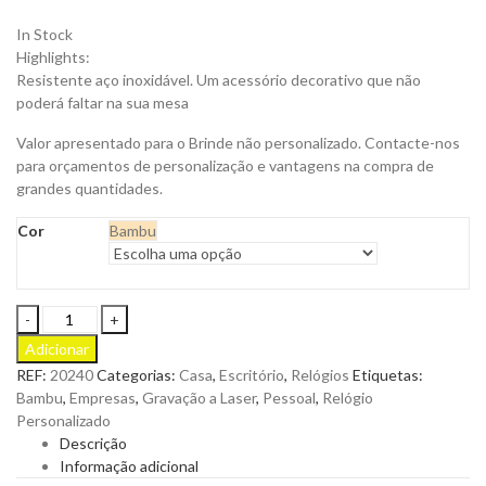
In Stock
Highlights:
Resistente aço inoxidável. Um acessório decorativo que não
poderá faltar na sua mesa
Valor apresentado para o Brinde não personalizado. Contacte-nos
para orçamentos de personalização e vantagens na compra de
grandes quantidades.
Cor
Bambu
Relógio
de
Adicionar
Mesa
REF:
20240
Categorias:
Casa
,
Escritório
,
Relógios
Etiquetas:
Eciko
Bambu
,
Empresas
,
Gravação a Laser
,
Pessoal
,
Relógio
em
Personalizado
Bambu
Descrição
Envernizado
Informação adicional
para