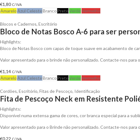
€
1,80
C/ IVA
Amarelo
Azul Celeste
Branco
Preto
Verde
Vermelho
Blocos e Cadernos
,
Escritório
Bloco de Notas Bosco A-6 para ser perso
Highlights:
Bloco de Notas Bosco com capas de toque suave em acabamento de cart
Valor apresentado para o brinde não personalizado. Contacte-nos para
€
1,14
C/ IVA
Amarelo
Azul Celeste
Branco
Preto
Verde
Vermelho
Cordões
,
Escritório
,
Fitas de Pescoço
,
Identificação
Fita de Pescoço Neck em Resistente Polié
Highlights:
Disponível numa extensa gama de cores, cor branca especial para a subl
Valor apresentado para o Brinde não personalizado. Contacte-nos para
€
0,22
C/ IVA