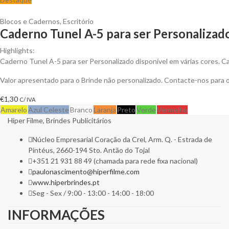
Blocos e Cadernos
,
Escritório
Caderno Tunel A-5 para ser Personalizad
Highlights:
Caderno Tunel A-5 para ser Personalizado disponível em várias cores. Cad
Valor apresentado para o Brinde não personalizado. Contacte-nos para
€
1,30
C/ IVA
Amarelo
Azul Celeste
Branco
Laranja
Preto
Verde
Vermelho
Hiper Filme, Brindes Publicitários
Núcleo Empresarial Coração da Crel, Arm. Q. - Estrada de
Pintéus, 2660-194 Sto. Antão do Tojal
+351 21 931 88 49 (chamada para rede fixa nacional)
paulonascimento@hiperfilme.com
www.hiperbrindes.pt
Seg - Sex / 9:00 - 13:00 - 14:00 - 18:00
INFORMAÇÕES