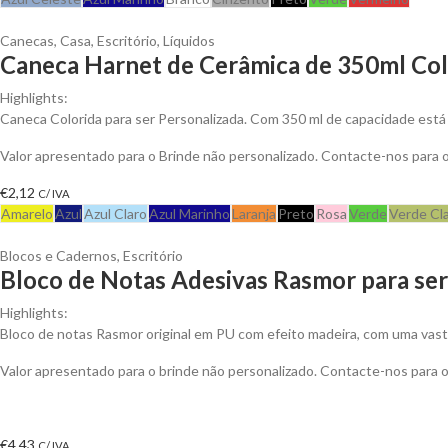
Canecas
,
Casa
,
Escritório
,
Líquidos
Caneca Harnet de Cerâmica de 350ml Colo
Highlights:
Caneca Colorida para ser Personalizada. Com 350 ml de capacidade está 
Valor apresentado para o Brinde não personalizado. Contacte-nos para
€
2,12
C/ IVA
Amarelo
Azul
Azul Claro
Azul Marinho
Laranja
Preto
Rosa
Verde
Verde Cl
Blocos e Cadernos
,
Escritório
Bloco de Notas Adesivas Rasmor para ser
Highlights:
Bloco de notas Rasmor original em PU com efeito madeira, com uma vast
Valor apresentado para o brinde não personalizado. Contacte-nos para
€
4,43
C/ IVA