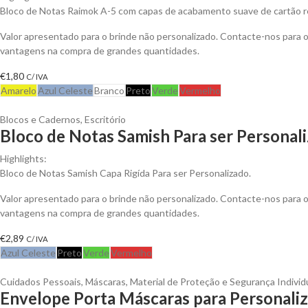
Bloco de Notas Raimok A-5 com capas de acabamento suave de cartão r
Valor apresentado para o brinde não personalizado. Contacte-nos para 
vantagens na compra de grandes quantidades.
€
1,80
C/ IVA
Amarelo
Azul Celeste
Branco
Preto
Verde
Vermelho
Blocos e Cadernos
,
Escritório
Bloco de Notas Samish Para ser Personal
Highlights:
Bloco de Notas Samish Capa Rigída Para ser Personalizado.
Valor apresentado para o brinde não personalizado. Contacte-nos para 
vantagens na compra de grandes quantidades.
€
2,89
C/ IVA
Azul Celeste
Preto
Verde
Vermelho
Cuidados Pessoais
,
Máscaras
,
Material de Proteção e Segurança Individ
Envelope Porta Máscaras para Personaliz