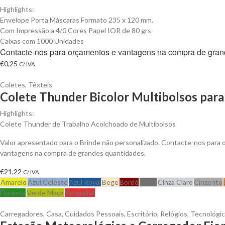
Highlights:
Envelope Porta Máscaras Formato 235 x 120 mm.
Com Impressão a 4/0 Cores Papel IOR de 80 grs
Caixas com 1000 Unidades
Contacte-nos para orçamentos e vantagens na compra de gran
€
0,25
C/ IVA
Coletes
,
Têxteis
Colete Thunder Bicolor Multibolsos para
Highlights:
Colete Thunder de Trabalho Acolchoado de Multibolsos
Valor apresentado para o Brinde não personalizado. Contacte-nos para 
vantagens na compra de grandes quantidades.
€
21,22
C/ IVA
Amarelo
Azul Celeste
Azul Royal
Bege
Bordô
Cinza
Cinza Claro
Cinzento
Floresta
Verde Maça
Vermelho
Carregadores
,
Casa
,
Cuidados Pessoais
,
Escritório
,
Relógios
,
Tecnológi