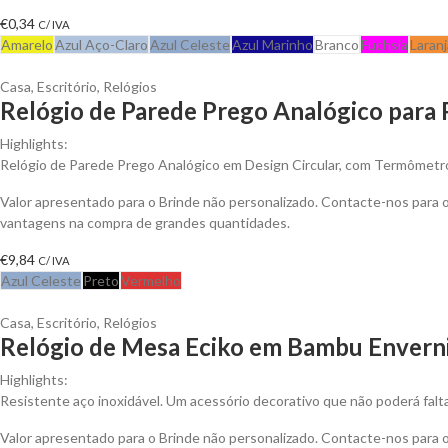
€
0,34
C/ IVA
Amarelo
Azul Aço-Claro
Azul Celeste
Azul Marinho
Branco
Fuchsia
Laranj
Casa
,
Escritório
,
Relógios
Relógio de Parede Prego Analógico para 
Highlights:
Relógio de Parede Prego Analógico em Design Circular, com Termômetr
Valor apresentado para o Brinde não personalizado. Contacte-nos para 
vantagens na compra de grandes quantidades.
€
9,84
C/ IVA
Azul Celeste
Preto
Vermelho
Casa
,
Escritório
,
Relógios
Relógio de Mesa Eciko em Bambu Enverni
Highlights:
Resistente aço inoxidável. Um acessório decorativo que não poderá falt
Valor apresentado para o Brinde não personalizado. Contacte-nos para 