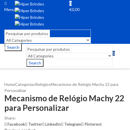
0
Menu
€
0,00
Search
0
Menu
€
0,00
Search
Home
Categorias
Relógios
Mecanismo de Relógio Machy 22 para
Personalizar
Mecanismo de Relógio Machy 22
para Personalizar
Share:
Facebook
Twitter
LinkedIn
Telegram
Pinterest