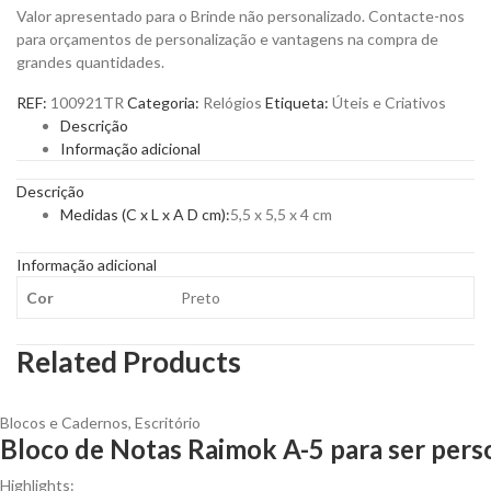
Valor apresentado para o Brinde não personalizado. Contacte-nos
para orçamentos de personalização e vantagens na compra de
grandes quantidades.
REF:
100921TR
Categoria:
Relógios
Etiqueta:
Úteis e Criativos
Descrição
Informação adicional
Descrição
Medidas (C x L x A D cm):
5,5 x 5,5 x 4 cm
Informação adicional
Cor
Preto
Related Products
Blocos e Cadernos
,
Escritório
Bloco de Notas Raimok A-5 para ser pers
Highlights: