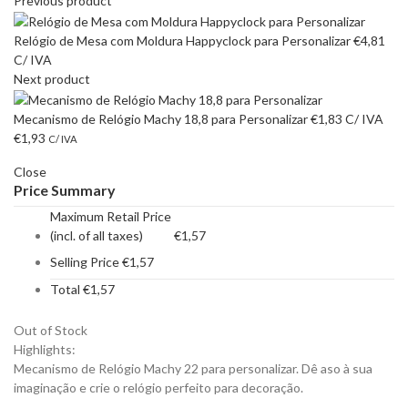
Previous product
Relógio de Mesa com Moldura Happyclock para Personalizar
€
4,81
C/ IVA
Next product
Mecanismo de Relógio Machy 18,8 para Personalizar
€
1,83
C/ IVA
€
1,93
C/ IVA
Close
Price Summary
Maximum Retail Price
(incl. of all taxes)
€
1,57
Selling Price
€
1,57
Total
€
1,57
Out of Stock
Highlights:
Mecanismo de Relógio Machy 22 para personalizar. Dê aso à sua
imaginação e crie o relógio perfeito para decoração.